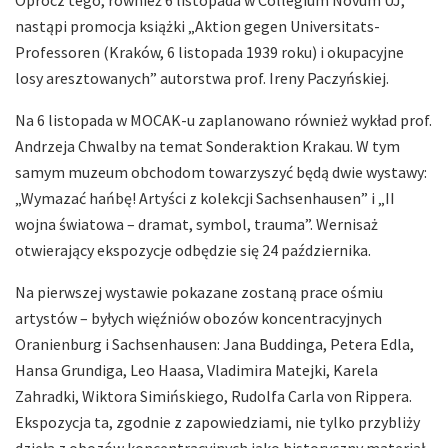
nastąpi promocja książki „Aktion gegen Universitats-
Professoren (Kraków, 6 listopada 1939 roku) i okupacyjne
losy aresztowanych” autorstwa prof. Ireny Paczyńskiej.
Na 6 listopada w MOCAK-u zaplanowano również wykład prof.
Andrzeja Chwalby na temat Sonderaktion Krakau. W tym
samym muzeum obchodom towarzyszyć będą dwie wystawy:
„Wymazać hańbę! Artyści z kolekcji Sachsenhausen” i „II
wojna światowa – dramat, symbol, trauma”. Wernisaż
otwierający ekspozycje odbędzie się 24 października.
Na pierwszej wystawie pokazane zostaną prace ośmiu
artystów – byłych więźniów obozów koncentracyjnych
Oranienburg i Sachsenhausen: Jana Buddinga, Petera Edla,
Hansa Grundiga, Leo Haasa, Vladimira Matejki, Karela
Zahradki, Wiktora Simińskiego, Rudolfa Carla von Rippera.
Ekspozycja ta, zgodnie z zapowiedziami, nie tylko przybliży
dzieła z obozów koncentracyjnych jako historyczny materiał