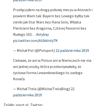
Przełączyłem na drugą połowę meczu w Atenach i
powiem Wam tak: Bayern bez Lewego byłby tak
cienki jak Star Wars bez Hana Solo, Władca
Pierścieni bez Aragorna, Czterej Pancerni bez
Rudego 102…
#olybay
pic.twitter.com/AUbklnIy7K
— Michał Pol (@Polsport)
22 października 2019
Ciekawe, że ani w Polsce ani w Niemczech nie ma
ani jednej osoby, która przekonywałaby, że
życiowa forma Lewandowskiego to zasługa
Kovača.
— Michał Trela (@MichalTrelaBlog)
22
października 2019
Źródło: sport.pl, Twitter