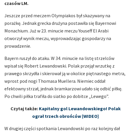
czasów LM.
Jeszcze przed meczem Olympiakos był skazywany na
porażkę. Jednak grecka drużyna postawiła się Bayernowi
Monachium. Już w 23. minucie meczu Youseff El Arabi
otworzył wynik meczu, wyprowadzając gospodarzy na
prowadzenie.
Bayern ruszył do ataku. W 34. minucie na listę strzelców
wpisał się Robert Lewandowski. Polak przejął wrzutkę z
prawego skrzydła i skierował ją w okolice piętnastego metra,
wprost pod nogi Thomasa Muellera. Niemiec oddał
efektowny strzał, jednak bramkarzowi udało się odbić piłkę.
Po chwili piłka trafiła do siatko po dobitce „Lewego”.
Czytaj także:
Kapitalny gol Lewandowskiego! Polak
ograł trzech obrońców [WIDEO]
W drugiej części spotkania Lewandowski po raz kolejny dał