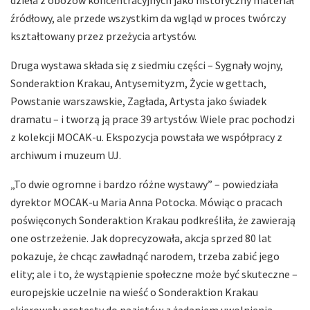
źródłowy, ale przede wszystkim da wgląd w proces twórczy
kształtowany przez przeżycia artystów.
Druga wystawa składa się z siedmiu części – Sygnały wojny,
Sonderaktion Krakau, Antysemityzm, Życie w gettach,
Powstanie warszawskie, Zagłada, Artysta jako świadek
dramatu – i tworzą ją prace 39 artystów. Wiele prac pochodzi
z kolekcji MOCAK-u. Ekspozycja powstała we współpracy z
archiwum i muzeum UJ.
„To dwie ogromne i bardzo różne wystawy” – powiedziała
dyrektor MOCAK-u Maria Anna Potocka. Mówiąc o pracach
poświęconych Sonderaktion Krakau podkreśliła, że zawierają
one ostrzeżenie. Jak doprecyzowała, akcja sprzed 80 lat
pokazuje, że chcąc zawładnąć narodem, trzeba zabić jego
elity; ale i to, że wystąpienie społeczne może być skuteczne –
europejskie uczelnie na wieść o Sonderaktion Krakau
skierowały protesty do nazistów z żądaniem uwolnienia