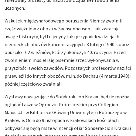
uczonych.
Wskutek międzynarodowego poruszenia Niemcy zwolnili
część więźniów z obozu w Sachsenhausen – jak zwracają
uwagę historycy, był to jedyny taki przypadek w dziejach
niemieckich obozów koncentracyjnych. 8 lutego 1940 r. obóz
opuściło 102 więźniów, którzy ukończyli 40. rok życia. Przed
zwolnieniem musieli się pisemnie zrzec wykonywania w
przyszłości swoich zawodów. Pozostałych profesorów naziści
przewieźli do innych obozów, m.in. do Dachau (4 marca 1940) i
później częściowo zwalniali.
Wystawy nawiązujące do Sonderaktion Krakau będzie można
oglądać także w Ogrodzie Profesorskim przy Collegium
Maius UJ i w Bibliotece Głównej Uniwersytetu Rolniczego w
Krakowie. Od 6 do 9 listopada w krakowskich kościołach
odbywać się będą msze w intencji ofiar Sonderaktion Krakau i
działań wojennych, mszom towarzyszyć będą koncerty