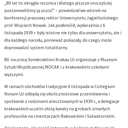
„80 lat to okrągła rocznica i dlatego jeszcze uroczyściej
postanowiliśmy ją uczcić” – powiedział we wtorek na
konferencji prasowej rektor Uniwersytetu Jagiellońskiego
prof. Wojciech Nowak. Jak podkreślił, wydarzenia z 6
listopada 1939 r. były istotne nie tylko dla uniwersytetu, ale i
dla każdego narodu, ponieważ pokazały, do czego może
doprowadzić system totalitarny.
80. rocznicę Sonderaktion Krakau UJ organizuje z Muzeum
Sztuki Współczesnej MOCAK i z krakowskimi szkołami
wyższymi.
W ramach obchodów tradycyjnie 6 listopada w Collegium
Novum UJ odbędą się okolicznościowe przemówienia i
spotkanie z rodzinami aresztowanych w 1939 r., a delegacje
krakowskich uczelni złożą kwiaty na grobach zmarłych
profesorów na cmentarzach Rakowickim i Salwatorskim.
Oprócz tego, również 6 listopada w Collegium Novum UJ,