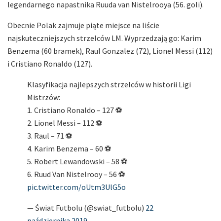
legendarnego napastnika Ruuda van Nistelrooya (56. goli).
Obecnie Polak zajmuje piąte miejsce na liście
najskuteczniejszych strzelców LM. Wyprzedzają go: Karim
Benzema (60 bramek), Raul Gonzalez (72), Lionel Messi (112)
i Cristiano Ronaldo (127).
Klasyfikacja najlepszych strzelców w historii Ligi
Mistrzów:
1. Cristiano Ronaldo – 127 ⚽️
2. Lionel Messi – 112 ⚽️
3. Raul – 71 ⚽️
4. Karim Benzema – 60 ⚽️
5. Robert Lewandowski – 58 ⚽️
6. Ruud Van Nistelrooy – 56 ⚽️
pic.twitter.com/oUtm3UlG5o
— Świat Futbolu (@swiat_futbolu)
22
października 2019