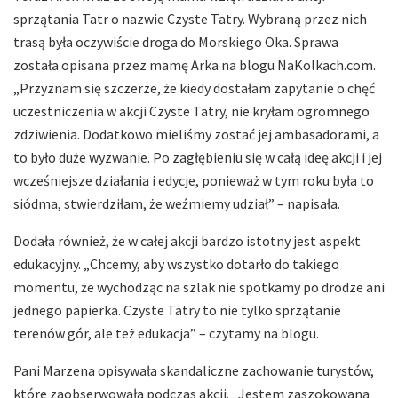
sprzątania Tatr o nazwie Czyste Tatry. Wybraną przez nich
trasą była oczywiście droga do Morskiego Oka. Sprawa
została opisana przez mamę Arka na blogu NaKolkach.com.
„Przyznam się szczerze, że kiedy dostałam zapytanie o chęć
uczestniczenia w akcji Czyste Tatry, nie kryłam ogromnego
zdziwienia. Dodatkowo mieliśmy zostać jej ambasadorami, a
to było duże wyzwanie. Po zagłębieniu się w całą ideę akcji i jej
wcześniejsze działania i edycje, ponieważ w tym roku była to
siódma, stwierdziłam, że weźmiemy udział” – napisała.
Dodała również, że w całej akcji bardzo istotny jest aspekt
edukacyjny. „Chcemy, aby wszystko dotarło do takiego
momentu, że wychodząc na szlak nie spotkamy po drodze ani
jednego papierka. Czyste Tatry to nie tylko sprzątanie
terenów gór, ale też edukacja” – czytamy na blogu.
Pani Marzena opisywała skandaliczne zachowanie turystów,
które zaobserwowała podczas akcji. „Jestem zaszokowana