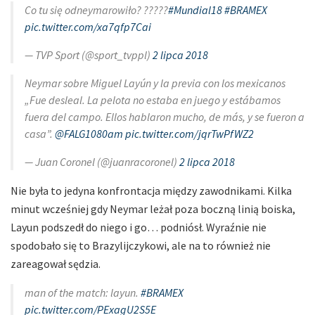
Co tu się odneymarowiło? ?????
#Mundial18
#BRAMEX
pic.twitter.com/xa7qfp7Cai
— TVP Sport (@sport_tvppl)
2 lipca 2018
Neymar sobre Miguel Layún y la previa con los mexicanos
„Fue desleal. La pelota no estaba en juego y estábamos
fuera del campo. Ellos hablaron mucho, de más, y se fueron a
casa”.
@FALG1080am
pic.twitter.com/jqrTwPfWZ2
— Juan Coronel (@juanracoronel)
2 lipca 2018
Nie była to jedyna konfrontacja między zawodnikami. Kilka
minut wcześniej gdy Neymar leżał poza boczną linią boiska,
Layun podszedł do niego i go… podniósł. Wyraźnie nie
spodobało się to Brazylijczykowi, ale na to również nie
zareagował sędzia.
man of the match: layun.
#BRAMEX
pic.twitter.com/PExagU2S5E