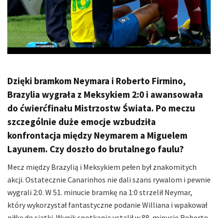
Dzięki bramkom Neymara i Roberto Firmino,
Brazylia wygrała z Meksykiem 2:0 i awansowała
do ćwierćfinału Mistrzostw Świata. Po meczu
szczególnie duże emocje wzbudziła
konfrontacja między Neymarem a Miguelem
Layunem. Czy doszło do brutalnego faulu?
Mecz między Brazylią i Meksykiem pełen był znakomitych
akcji. Ostatecznie Canarinhos nie dali szans rywalom i pewnie
wygrali 2:0. W 51. minucie bramkę na 1:0 strzelił Neymar,
który wykorzystał fantastyczne podanie Williana i wpakował
piłkę do siatki. Wynik spotkania ustalił w 88. minucie Roberto