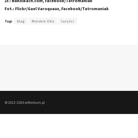
Źr.: NaKolkach.com, Facebook/Tatromaniak
Fot.: Flickr/Gael Varoquaux, Facebook/Tatromaniak
Tagi
blog
Morskie Oko
turyści
© 2013-2026 wMeritum.pl