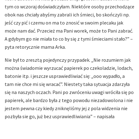
tym co wczoraj doświadczyłam. Niektóre osoby przechodzące
obok nas chciały abyśmy zabrali ich śmieci, bo skończyli np.
jeść czy pić i czemu on ma to znosić w swoim plecaku jak
może nam dać. Przecież ma Pani worek, może to Pani zabrać.
A gdybym go nie miała to co by się z tymi śmieciami stało?” –
pyta retorycznie mama Arka.
Nie był to zresztą pojedynczy przypadek. „Nie rozumiem jak
można świadomie wyrzucać papierek po czekoladzie, lodach,
batonie itp. i jeszcze usprawiedliwiać się: „ooo wypadło, a
tam nie chce mi się wracać”. Niestety taka sytuacja zdarzyła
się na naszych oczach. Pani po zwróceniu uwagi wróciła się po
papierek, ale bardzo była z tego powodu niezadowolona i nie
jestem pewna czy kiedy zniknęliśmy jej z pola widzenia nie
pozbyła sie go, już bez usprawiedliwiania” – napisała