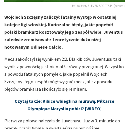
fot. twitter/ ELEVEN SPORTS PL (screen)
Wojciech Szczęsny zaliczył fatalny występ w ostatniej
kolejce ligi włoskiej. Kuriozalne błędy, jakie popełnił
polski bramkarz kosztowały jego zespół wiele. Juventus
zaledwie zremisował z teoretycznie dużo niżej
notowanym Udinese Calcio.
Mecz zakończył się wynikiem 2:2. Dla kibiców Juventusu taki
wynik z pewnością jest niemalże równy przegranej. Wszystko
z powodu fatalnych pomyłek, jakie popełnił Wojciech
Szczęsny. Jego zespół mógł wygrać mecz, ale z powodu
błędów bramkarza skończyło się remisem.
Czytaj także: Kibice wbiegli na murawę. Piłkarze
Olympique Maryslia pobici? [WIDEO]
Pierwsza połowa należała do Juvetnusu. Już w 3. minucie do
bramki trafił Dybala, a dwadzieścia minut później