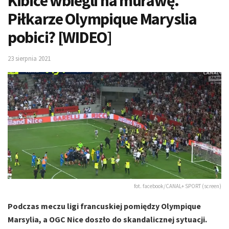
Kibice wbiegli na murawę.
Piłkarze Olympique Maryslia
pobici? [WIDEO]
23 sierpnia 2021
fot. facebook/CANAL+ SPORT (screen)
Podczas meczu ligi francuskiej pomiędzy Olympique
Marsylia, a OGC Nice doszło do skandalicznej sytuacji.