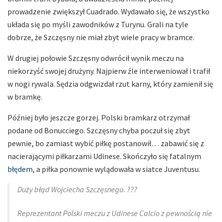
prowadzenie zwiększył Cuadrado. Wydawało się, że wszystko
układa się po myśli zawodników z Turynu. Grali na tyle
dobrze, że Szczęsny nie miał zbyt wiele pracy w bramce.
W drugiej połowie Szczęsny odwrócił wynik meczu na
niekorzyść swojej drużyny. Najpierw źle interweniował i trafił
w nogi rywala. Sędzia odgwizdał rzut karny, który zamienił się
w bramkę.
Później było jeszcze gorzej. Polski bramkarz otrzymał
podane od Bonucciego. Szczęsny chyba poczuł się zbyt
pewnie, bo zamiast wybić piłkę postanowił… zabawić się z
nacierającymi piłkarzami Udinese. Skończyło się fatalnym
błędem
, a piłka ponownie wylądowała w siatce Juventusu.
Duży błąd Wojciecha Szczęsnego. ???
Reprezentant Polski meczu z Udinese Calcio z pewnością nie