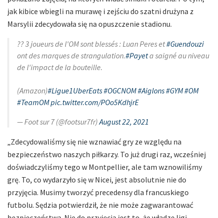
jak kibice wbiegli na murawę i zejściu do szatni drużyna z
Marsylii zdecydowała się na opuszczenie stadionu.
?? 3 joueurs de l'OM sont blessés : Luan Peres et
#Guendouzi
ont des marques de strangulation.
#Payet
a saigné au niveau
de l'impact de la bouteille.
(Amazon)
#Ligue1UberEats
#OGCNOM
#Aiglons
#GYM
#OM
#TeamOM
pic.twitter.com/POo5KdhjrE
— Foot sur 7 (@footsur7fr)
August 22, 2021
„Zdecydowaliśmy się nie wznawiać gry ze względu na
bezpieczeństwo naszych piłkarzy. To już drugi raz, wcześniej
doświadczyliśmy tego w Montpellier, ale tam wznowiliśmy
grę. To, co wydarzyło się w Nicei, jest absolutnie nie do
przyjęcia. Musimy tworzyć precedensy dla francuskiego
futbolu. Sędzia potwierdził, że nie może zagwarantować
bezpieczeństwa. Nie do przyjęcia jest to, że władze ligi