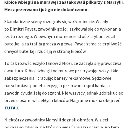
Kibice wbiegli na murawę i zaatakowali piłkarzy z Marsylii.
Mecz przerwano i już go nie dokończono.
Skandaliczne sceny rozegrały się w 75. minucie. Wtedy
to Dimitri Payet, zawodnik gości, szykował się do wykonania
rzutu rożnego. W pewnym momencie ktoś z trybun rzucił
butelką, a ta trafiła gracza w głowę. Payet stracił cierpliwość,
chwycił butelkę i rzucił ją w stronę kibiców.
To tak rozwścieczyło fanów z Nicei, że zaczęła się prawdziwa
awantura. Kibice wbiegli na murawę przerywając wszystkie
zabezpieczenia i tratując banery reklamowe. Sędziowie
natychmiast podjęli decyzję o przerwaniu spotkania, a
zawodnicy udali się do szatni. Nie wszyscy jednak zdołali uciec
przed ciosami wściekłych kibiców. Nagranie można obejrzeć
TUTAJ
.
Niektórzy zawodnicy Marsylii doznali obrażeń. W sieci
pokazano zdjęcia, na których widać siniaki i otarcia. Po tym,