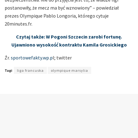
postanowiły, że mecz ma być wznowiony” – powiedział
prezes Olympique Pablo Longoria, którego cytuje
20minutes.fr.
Czytaj także: W Pogoni Szczecin zarobi fortunę.
Ujawniono wysokość kontraktu Kamila Grosickiego
Źr.
sportowefakty.wp.p
l; twitter
Tagi
liga francuska
olympique marsylia