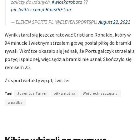
zaliczy do udanych.
#włoskarobota
??
pic.twitter.com/eRmeXRE1rm
— ELEVEN SPORTS PL (@ELEVENSPORTSPL)
August 22, 2021
Wynik starał się jeszcze ratować Cristiano Ronaldo, który w
94 minucie świetnym strzałem głową posłał piłkę do bramki
rywali. Wkrótce okazało się jednak, że Portugalczyk strzelał z
pozycji spalonej, więc sędzia bramki nie uznał. Skończyło się
remisem 2:2.
Źr. sportwefakty.wp.pl; twitter
Tagi
Juventus Turyn
piłka nożna
Wojciech szczęsny
wpadka