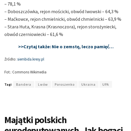
– 78,1 %
– Doboszczówka, rejon mościcki, obwód lwowski – 64,3 %
– Maćkowce, rejon chmielnicki, obwód chmielnicki – 63,9 %
– Stara Huta, Krasna (Krasnoczora), rejon storożyniecki,
obwód czerniowiecki – 61,6 %
>>Czytaj także: Nie o zemstę, leczo pamięć…
Źródło:
siembida.kresy.pl
Fot.: Commons Wikimedia
Tagi
Bandera
Lwów
Poroszenko
Ukraina
UPA
Majątki polskich
eurodeputowanych. Jak bogaci