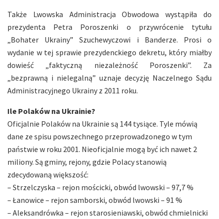
Także Lwowska Administracja Obwodowa wystąpiła do
prezydenta Petra Poroszenki o przywrócenie tytułu
„Bohater Ukrainy” Szuchewyczowi i Banderze. Prosi o
wydanie w tej sprawie prezydenckiego dekretu, który miałby
dowieść „faktyczną niezależność Poroszenki”. Za
„bezprawną i nielegalną” uznaje decyzję Naczelnego Sądu
Administracyjnego Ukrainy z 2011 roku.
Ile Polaków na Ukrainie?
Oficjalnie Polaków na Ukrainie są 144 tysiące. Tyle mówią
dane ze spisu powszechnego przeprowadzonego w tym
państwie w roku 2001. Nieoficjalnie mogą być ich nawet 2
miliony. Są gminy, rejony, gdzie Polacy stanowią
zdecydowaną większość:
– Strzelczyska – rejon mościcki, obwód lwowski – 97,7 %
– Łanowice – rejon samborski, obwód lwowski – 91 %
– Aleksandrówka – rejon starosieniawski, obwód chmielnicki