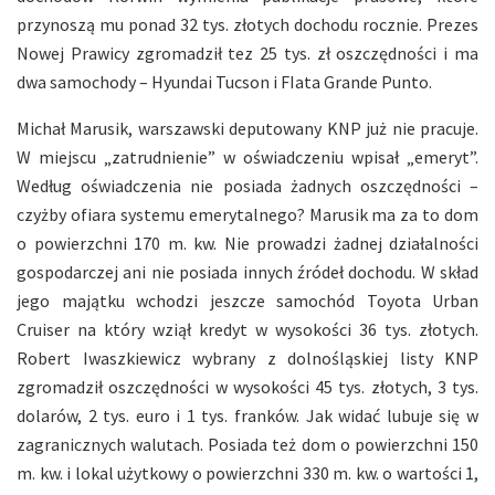
przynoszą mu ponad 32 tys. złotych dochodu rocznie. Prezes
Nowej Prawicy zgromadził tez 25 tys. zł oszczędności i ma
dwa samochody – Hyundai Tucson i FIata Grande Punto.
Michał Marusik, warszawski deputowany KNP już nie pracuje.
W miejscu „zatrudnienie” w oświadczeniu wpisał „emeryt”.
Według oświadczenia nie posiada żadnych oszczędności –
czyżby ofiara systemu emerytalnego? Marusik ma za to dom
o powierzchni 170 m. kw. Nie prowadzi żadnej działalności
gospodarczej ani nie posiada innych źródeł dochodu. W skład
jego majątku wchodzi jeszcze samochód Toyota Urban
Cruiser na który wziął kredyt w wysokości 36 tys. złotych.
Robert Iwaszkiewicz wybrany z dolnośląskiej listy KNP
zgromadził oszczędności w wysokości 45 tys. złotych, 3 tys.
dolarów, 2 tys. euro i 1 tys. franków. Jak widać lubuje się w
zagranicznych walutach. Posiada też dom o powierzchni 150
m. kw. i lokal użytkowy o powierzchni 330 m. kw. o wartości 1,