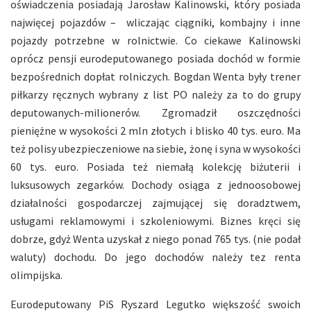
oświadczenia posiadają Jarosław Kalinowski, który posiada
najwięcej pojazdów – wliczając ciągniki, kombajny i inne
pojazdy potrzebne w rolnictwie. Co ciekawe Kalinowski
oprócz pensji eurodeputowanego posiada dochód w formie
bezpośrednich dopłat rolniczych. Bogdan Wenta były trener
piłkarzy ręcznych wybrany z list PO należy za to do grupy
deputowanych-milionerów. Zgromadził oszczędności
pieniężne w wysokości 2 mln złotych i blisko 40 tys. euro. Ma
też polisy ubezpieczeniowe na siebie, żonę i syna w wysokości
60 tys. euro. Posiada też niemałą kolekcję biżuterii i
luksusowych zegarków. Dochody osiąga z jednoosobowej
działalności gospodarczej zajmującej się doradztwem,
usługami reklamowymi i szkoleniowymi. Biznes kręci się
dobrze, gdyż Wenta uzyskał z niego ponad 765 tys. (nie podał
waluty) dochodu. Do jego dochodów należy tez renta
olimpijska.
Eurodeputowany PiS Ryszard Legutko większość swoich