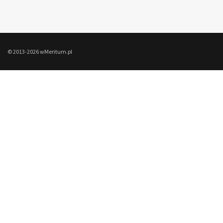
© 2013-2026 wMeritum.pl