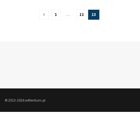
1
…
12
13
© 2013-2026 wMeritum.pl