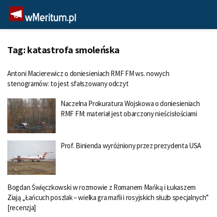
Tag:
katastrofa smoleńska
Antoni Macierewicz o doniesieniach RMF FM ws. nowych
stenogramów: to jest sfałszowany odczyt
Naczelna Prokuratura Wojskowa o doniesieniach
RMF FM: materiał jest obarczony nieścisłościami
Prof. Binienda wyróżniony przez prezydenta USA
Bogdan Święczkowski w rozmowie z Romanem Mańką i Łukaszem
Ziają „Łańcuch poszlak – wielka gra mafii i rosyjskich służb specjalnych”
[recenzja]