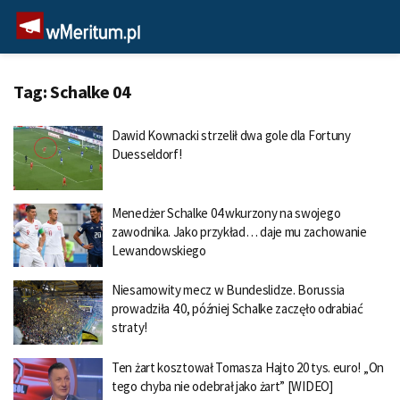
Tag:
Schalke 04
Dawid Kownacki strzelił dwa gole dla Fortuny
Duesseldorf!
Menedżer Schalke 04 wkurzony na swojego
zawodnika. Jako przykład… daje mu zachowanie
Lewandowskiego
Niesamowity mecz w Bundeslidze. Borussia
prowadziła 4:0, później Schalke zaczęło odrabiać
straty!
Ten żart kosztował Tomasza Hajto 20 tys. euro! „On
tego chyba nie odebrał jako żart” [WIDEO]