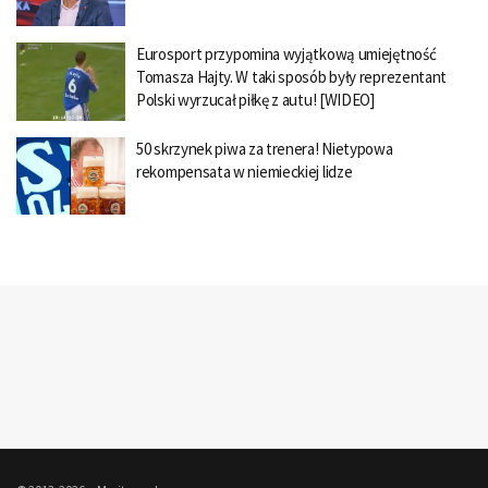
Eurosport przypomina wyjątkową umiejętność
Tomasza Hajty. W taki sposób były reprezentant
Polski wyrzucał piłkę z autu! [WIDEO]
50 skrzynek piwa za trenera! Nietypowa
rekompensata w niemieckiej lidze