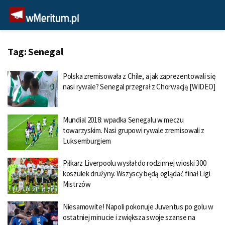
Tag:
Senegal
Polska zremisowała z Chile, a jak zaprezentowali się
nasi rywale? Senegal przegrał z Chorwacją [WIDEO]
Mundial 2018: wpadka Senegalu w meczu
towarzyskim. Nasi grupowi rywale zremisowali z
Luksemburgiem
Piłkarz Liverpoolu wysłał do rodzinnej wioski 300
koszulek drużyny. Wszyscy będą oglądać finał Ligi
Mistrzów
Niesamowite! Napoli pokonuje Juventus po golu w
ostatniej minucie i zwiększa swoje szanse na