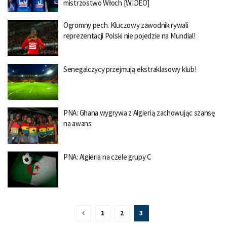
mistrzostwo Włoch [WIDEO]
Ogromny pech. Kluczowy zawodnik rywali
reprezentacji Polski nie pojedzie na Mundial!
Senegalczycy przejmują ekstraklasowy klub!
PNA: Ghana wygrywa z Algierią zachowując szansę
na awans
PNA: Algieria na czele grupy C
1
2
3