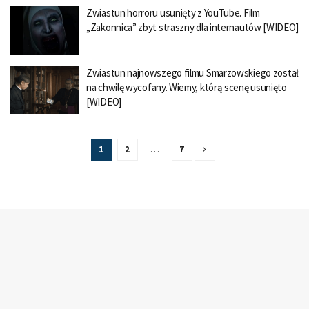
Zwiastun horroru usunięty z YouTube. Film
„Zakonnica” zbyt straszny dla internautów [WIDEO]
Zwiastun najnowszego filmu Smarzowskiego został
na chwilę wycofany. Wiemy, którą scenę usunięto
[WIDEO]
1
2
…
7