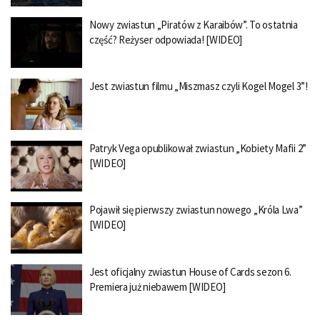
Nowy zwiastun „Piratów z Karaibów”. To ostatnia
część? Reżyser odpowiada! [WIDEO]
Jest zwiastun filmu „Miszmasz czyli Kogel Mogel 3”!
Patryk Vega opublikował zwiastun „Kobiety Mafii 2”
[WIDEO]
Pojawił się pierwszy zwiastun nowego „Króla Lwa”
[WIDEO]
Jest oficjalny zwiastun House of Cards sezon 6.
Premiera już niebawem [WIDEO]