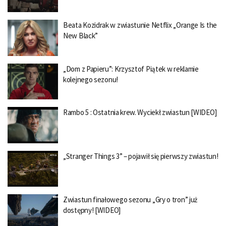
Beata Kozidrak w zwiastunie Netflix „Orange Is the
New Black”
„Dom z Papieru”: Krzysztof Piątek w reklamie
kolejnego sezonu!
Rambo 5 : Ostatnia krew. Wyciekł zwiastun [WIDEO]
„Stranger Things 3” – pojawił się pierwszy zwiastun!
Zwiastun finałowego sezonu „Gry o tron” już
dostępny! [WIDEO]