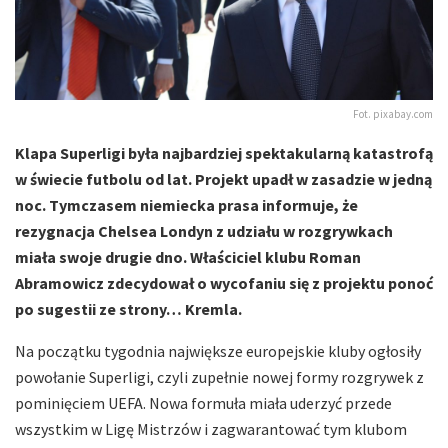
Fot. pixabay.com
Klapa Superligi była najbardziej spektakularną katastrofą
w świecie futbolu od lat. Projekt upadł w zasadzie w jedną
noc. Tymczasem niemiecka prasa informuje, że
rezygnacja Chelsea Londyn z udziału w rozgrywkach
miała swoje drugie dno. Właściciel klubu Roman
Abramowicz zdecydował o wycofaniu się z projektu ponoć
po sugestii ze strony… Kremla.
Na początku tygodnia największe europejskie kluby ogłosiły
powołanie Superligi, czyli zupełnie nowej formy rozgrywek z
pominięciem UEFA. Nowa formuła miała uderzyć przede
wszystkim w Ligę Mistrzów i zagwarantować tym klubom