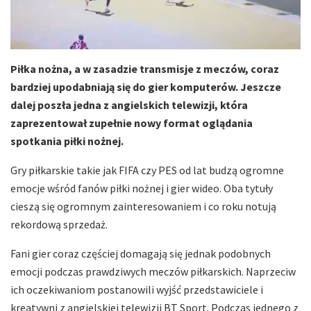
Piłka nożna, a w zasadzie transmisje z meczów, coraz
bardziej upodabniają się do gier komputerów. Jeszcze
dalej poszła jedna z angielskich telewizji, która
zaprezentował zupełnie nowy format oglądania
spotkania piłki nożnej.
Gry piłkarskie takie jak FIFA czy PES od lat budzą ogromne
emocje wśród fanów piłki nożnej i gier wideo. Oba tytuły
cieszą się ogromnym zainteresowaniem i co roku notują
rekordową sprzedaż.
Fani gier coraz częściej domagają się jednak podobnych
emocji podczas prawdziwych meczów piłkarskich. Naprzeciw
ich oczekiwaniom postanowili wyjść przedstawiciele i
kreatywni z angielskiej telewizji BT Sport. Podczas jednego z