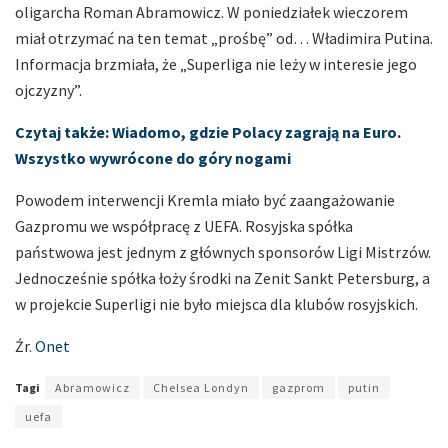
oligarcha Roman Abramowicz. W poniedziałek wieczorem
miał otrzymać na ten temat „prośbę” od… Władimira Putina.
Informacja brzmiała, że „Superliga nie leży w interesie jego
ojczyzny”.
Czytaj także: Wiadomo, gdzie Polacy zagrają na Euro.
Wszystko wywrócone do góry nogami
Powodem interwencji Kremla miało być zaangażowanie
Gazpromu we współpracę z UEFA. Rosyjska spółka
państwowa jest jednym z głównych sponsorów Ligi Mistrzów.
Jednocześnie spółka łoży środki na Zenit Sankt Petersburg, a
w projekcie Superligi nie było miejsca dla klubów rosyjskich.
Źr.
Onet
Tagi
Abramowicz
Chelsea Londyn
gazprom
putin
uefa