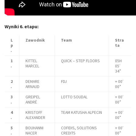
Wyniki 6. etapu:
L
Zawodnik
Team
Stra
p
ta
.
1
KITTEL
QUICK – STEP FLOORS
05H
.
MARCEL
05′
34”
2
DEMARE
FDJ
+ 00′
.
ARNAUD
00”
3
GREIPEL
LOTTO SOUDAL
+ 00′
.
ANDRÉ
00”
4
KRISTOFF
TEAM KATUSHA ALPECIN
+ 00′
.
ALEXANDER
00”
5
BOUHANNI
COFIDIS, SOLUTIONS
+ 00′
.
NACER
CREDITS
00”