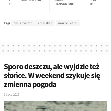
0
HANSGROHE
01”
.
Tagi
chris froome
kolarstwo
marcel kittel
Sporo deszczu, ale wyjdzie też
słońce. W weekend szykuje się
zmienna pogoda
6 lipca 2017