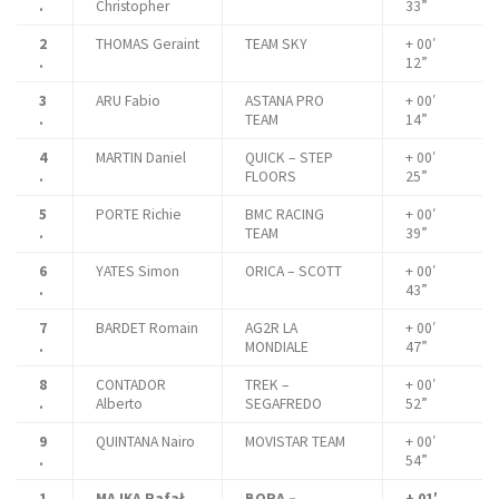
.
Christopher
33”
2
THOMAS Geraint
TEAM SKY
+ 00′
.
12”
3
ARU Fabio
ASTANA PRO
+ 00′
.
TEAM
14”
4
MARTIN Daniel
QUICK – STEP
+ 00′
.
FLOORS
25”
5
PORTE Richie
BMC RACING
+ 00′
.
TEAM
39”
6
YATES Simon
ORICA – SCOTT
+ 00′
.
43”
7
BARDET Romain
AG2R LA
+ 00′
.
MONDIALE
47”
8
CONTADOR
TREK –
+ 00′
.
Alberto
SEGAFREDO
52”
9
QUINTANA Nairo
MOVISTAR TEAM
+ 00′
.
54”
1
MAJKA Rafał
BORA –
+ 01′