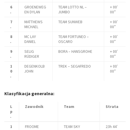
6
GROENEWEG
TEAM LOTTO NL –
+ 00′
.
EN DYLAN
JUMBO
00”
7
MATTHEWS
TEAM SUNWEB
+ 00′
.
MICHAEL
00”
8
MC LAY
TEAM FORTUNEO –
+ 00′
.
DANIEL
OSCARO
00”
9
SELIG
BORA – HANSGROHE
+ 00′
.
RÜDIGER
00”
1
DEGENKOLB
TREK – SEGAFREDO
+ 00′
0
JOHN
00”
.
Klasyfikacja generalna:
L
Zawodnik
Team
Strata
p
.
1
FROOME
TEAM SKY
23h 44′