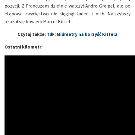
pozycji. Z Francuzem dzielnie walczył Andre Greipel, ale po
etapowe zwycięstwo nie sięgnął żaden z nich. Najszybszy
okazał się bowiem Marcel Kittel.
Czytaj także:
TdF: Milimetry na korzyść Kittela
Ostatni kilometr: