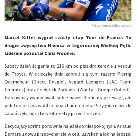
Fot. Wikimedia/filip bossuyt
Marcel Kittel wygrał szósty etap Tour de France. To
drugie zwycięstwo Niemca w tegorocznej Wielkiej Pętli.
Liderem pozostał Chris Froome.
Szósty dzień ścigania to 216 km po płaskim terenie z Vesoul
do Troyes. W ucieczkę dnia zabrali się tym razem: Pierrig
Quemeneur (Direct Enegie), Vegard Laengen (UAE Team
Emirates) oraz Frederick Backaert (Wanty – Groupe Gobert).
Harcownicy wypracowali sobie nawet 4 minuty przewagi, ale
peleton nie pozwolił im dojechać do mety. Przygoda ucieczki
zakończyła się cztery kilometry przed finiszem.
Decydujący sprint ponownie należał do niespokojnych. Arnaud
Demare znowu przepychał się w celu uzyskania jak najlepszej