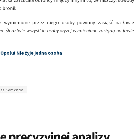
-latka zarzucała obrońcy między innymi to, że niszczył dowody
 bronił.
e wymienione przez niego osoby powinny zasiąść na ławie
wym śledztwie wszystkie osoby wyżej wymienione zasiądą na ławie
 Opolu! Nie żyje jedna osoba
sz Komenda
 precyzyjnej analizy