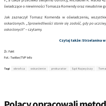
F., a także przeciwko swojemu obrońcy, Michałowi K. Matka 42
świadczące o niewinności Tomasza Komendy oraz nieudolnie go
Jak zaznaczył Tomasz Komenda w oświadczeniu, wszystki
oskarżonych.
„Sprawiedliwości stanie się zadość, gdy po uczci
oskarżonych”
– czytamy.
Czytaj także: Strzelanina w
Źr.: Fakt
Fot.: Twitter/TVP Info
Tagi
obrońca
oskarżenie
prokurator
Sąd Najwyższy
Toma
Polacy opracowali metodę