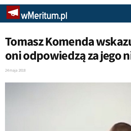
Tomasz Komenda wskazuj
oni odpowiedzą za jego n
24 maja 2018