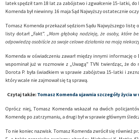
latek spędził tam 18 lat za zabójstwo i zgwałcenie 15-latki, do
Komenda był niewinny. 16 maja Sąd Najwyższy ostatecznie oczyś
Tomasz Komenda przekazał sędziom Sądu Najwyższego listę osó
listy dotarł „Fakt”.
„Mam głęboką nadzieję, że osoby, które be
odpowiedzą osobiście za swoje celowe działania na moją niekorz
Komenda w oświadczeniu zawarł między innymi informację o Dor
wspominał już w rozmowie z „Uwagą” TVN twierdząc, że do ni
Dorota P. była świadkiem w sprawie zabójstwa 15-latki i ze
który wcale nie zajmował się tą sprawą.
Czytaj także:
Tomasz Komenda ujawnia szczegóły życia w wię
Oprócz niej, Tomasz Komenda wskazał na dwóch policjantów 
Komendę po zatrzymaniu, a drugi był w sprawie głównym śledcz
To nie koniec nazwisk. Tomasz Komenda zwrócił się również 