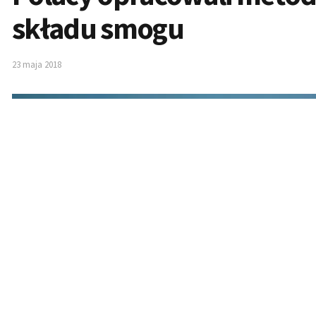
składu smogu
23 maja 2018