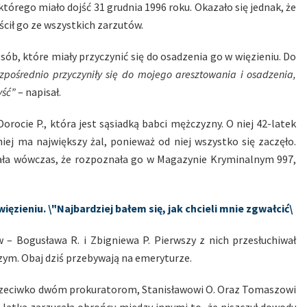
 którego miało dojść 31 grudnia 1996 roku. Okazało się jednak, że
cił go ze wszystkich zarzutów.
b, które miały przyczynić się do osadzenia go w więzieniu. Do
zpośrednio przyczyniły się do mojego aresztowania i osadzenia,
yść”
– napisał.
ocie P., która jest sąsiadką babci mężczyzny. O niej 42-latek
ej ma największy żal, ponieważ od niej wszystko się zaczęło.
znała wówczas, że rozpoznała go w Magazynie Kryminalnym 997,
zieniu. \"Najbardziej bałem się, jak chcieli mnie zgwałcić\
– Bogusława R. i Zbigniewa P. Pierwszy z nich przesłuchiwał
ym. Obaj dziś przebywają na emeryturze.
przeciwko dwóm prokuratorom, Stanisławowi O. Oraz Tomaszowi