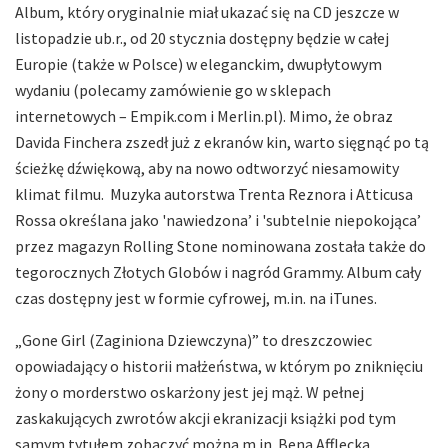
Album, który oryginalnie miał ukazać się na CD jeszcze w
listopadzie ub.r., od 20 stycznia dostępny będzie w całej
Europie (także w Polsce) w eleganckim, dwupłytowym
wydaniu (polecamy zamówienie go w sklepach
internetowych – Empik.com i Merlin.pl). Mimo, że obraz
Davida Finchera zszedł już z ekranów kin, warto sięgnąć po tą
ścieżkę dźwiękową, aby na nowo odtworzyć niesamowity
klimat filmu. Muzyka autorstwa Trenta Reznora i Atticusa
Rossa określana jako 'nawiedzona’ i 'subtelnie niepokojąca’
przez magazyn Rolling Stone nominowana została także do
tegorocznych Złotych Globów i nagród Grammy. Album cały
czas dostępny jest w formie cyfrowej, m.in. na iTunes.
„Gone Girl (Zaginiona Dziewczyna)” to dreszczowiec
opowiadający o historii małżeństwa, w którym po zniknięciu
żony o morderstwo oskarżony jest jej mąż. W pełnej
zaskakujących zwrotów akcji ekranizacji książki pod tym
samym tytułem zobaczyć można m.in. Bena Afflecka,