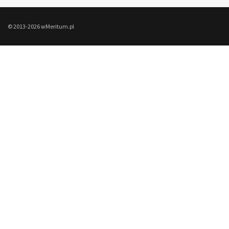
© 2013-2026 wMeritum.pl