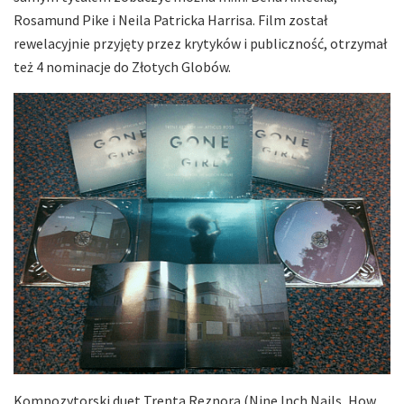
Rosamund Pike i Neila Patricka Harrisa. Film został
rewelacyjnie przyjęty przez krytyków i publiczność, otrzymał
też 4 nominacje do Złotych Globów.
Kompozytorski duet Trenta Reznora (Nine Inch Nails, How