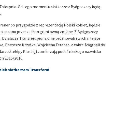
7 sierpnia. Od tego momentu siatkarze z Bydgoszczy będą
u.
rener po przygodzie z reprezentacją Polski kobiet, będzie
go sezonu przeszedł on gruntowną zmianę. Z Bydgoszczy
 Działacze Transferu jednak nie próżnowali i w ich miejsce
e, Bartosza Krzyśka, Wojciecha Ferensa, a także ściągnęli do
odarze 5. ekipy PlusLigi zamierzają podać niedługo nazwisko
on 2015/2016.
siek siatkarzem Transferu!