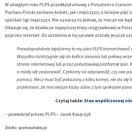
W ubiegłym roku PLPS przedłużył umowę z Polsatem o transmito
Pucharu Polski zarówno kobiet, jak i mężczyzn, o kolejne pięć
spotkań ligi mężczyzn. Nie oznacza to jednak, że mecze nie bę
Okazuje się, że działacze najwyższej klasy rozgrywkowej w Pol
poprzez internet. Do ustalenia w tej sprawie zostały jeszcze sz
Prawdopodobnie będziemy to my jako PLPS transmitować me
Wszystko rozstrzygnie się do końca sierpnia lub połowy w
stronie internetowej lub przez polsatowską platformę Ipla. 
a miały się zastanowić. Czekamy na odpowiedź, czy one p
pomocy. Mecz musi być pokazany z kilku kamer, nie da się te
przekonani, że mocniejsze kluby sobie z tym spokojnie pora
Czytaj także:
Stan współczesnej ośw
– powiedział prezes PLPS – Jacek Kasprzyk
Źródło: sportowefakty.pl