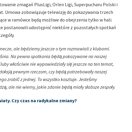
wanie zmagań PlusLigi, Orlen Ligi, Superpucharu Polski i
 lat. Umowa zobowiązuje telewizję do pokazywania trzech
dące w ramówce będą możliwe do obejrzenia tylko w hali.
sce postanowili udostępnić niektóre z pozostałych spotkań
czegóły.
cze, ale będziemy jeszcze o tym rozmawiali z klubami.
rześnia. Na pewno spotkania będą pokazywane na naszej
Kluby właściwie nie wypowiedziały się jeszcze na ten temat,
odołają pewnym rzeczom, czy będą potrzebowały naszej
go zrobić z jednej. To wszystko kosztuje. Jesteśmy
dzą, ale nie wiemy, jakie zdanie będą miały słabsze zespoły.
iaty. Czy czas na radykalne zmiany?