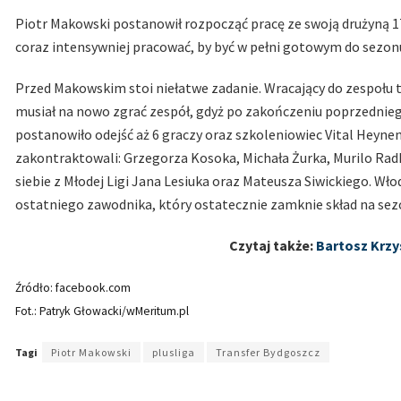
Piotr Makowski postanowił rozpocząć pracę ze swoją drużyną 1
coraz intensywniej pracować, by być w pełni gotowym do sezon
Przed Makowskim stoi niełatwe zadanie. Wracający do zespołu t
musiał na nowo zgrać zespół, gdyż po zakończeniu poprzednie
postanowiło odejść aż 6 graczy oraz szkoleniowiec Vital Heynen.
zakontraktowali: Grzegorza Kosoka, Michała Żurka, Murilo Radk
siebie z Młodej Ligi Jana Lesiuka oraz Mateusza Siwickiego. Wł
ostatniego zawodnika, który ostatecznie zamknie skład na sez
Czytaj także:
Bartosz Krzy
Źródło: facebook.com
Fot.: Patryk Głowacki/wMeritum.pl
Tagi
Piotr Makowski
plusliga
Transfer Bydgoszcz