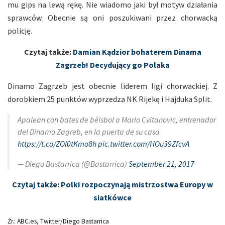
mu gips na lewą rękę. Nie wiadomo jaki był motyw działania
sprawców. Obecnie są oni poszukiwani przez chorwacką
policję.
Czytaj także:
Damian Kądzior bohaterem Dinama
Zagrzeb! Decydujący go Polaka
Dinamo Zagrzeb jest obecnie liderem ligi chorwackiej. Z
dorobkiem 25 punktów wyprzedza NK Rijekę i Hajduka Split.
Apalean con bates de béisbol a Mario Cvitanovic, entrenador
del Dinamo Zagreb, en la puerta de su casa
https://t.co/ZOl0tKmo8h
pic.twitter.com/HOu39ZfcvA
— Diego Bastarrica (@Bastarrica)
September 21, 2017
Czytaj także: Polki rozpoczynają mistrzostwa Europy w
siatkówce
Źr.: ABC.es, Twitter/Diego Bastarrica