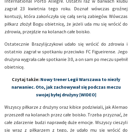
International Porto Allegre. Ostatni raz w barwach klubu
zagrał 23 kwietnia tego roku. Doznał wówczas groźnej
kontuzji, która zakończyła się całą serią zabiegów. Wówczas
piłkarz złożył Bogu obietnicę, że jeżeli uda mu się wrócić do
zdrowia, przejdzie na kolanach całe boisko.
Ostatecznie Brazylijczykowi udało się wrócić do zdrowia i
ostatnio zagrał w spotkaniu przeciwko FC Figueirense. Jego
drużyna wygrała całe spotkanie 3:0, a on sam po meczu spełnił
obietnicę.
Czytaj także:
Nowy trener Legii Warszawa to niezły
narwaniec. Oto, jak zachowywał się podczas meczu
swojej byłej drużyny [WIDEO]
Wszyscy piłkarze z drużyny oraz kibice podziwiali, jak Alemao
przeszedł na kolanach przez całe boisko. Trzeba przyznać, że
całe zdarzenie budzi naprawdę duże emocje. Wszyscy cieszyli
się wraz z piłkarzem z tego, że udało mu się wrócić do