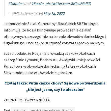
#Ukraine
and
#Russia
.
pic.twitter.com/8NloJFGd5D
— NEXTA (@nexta_tv)
May 15, 2022
Jednocześnie Sztab Generalny Ukraińskich Sił Zbrojnych
informuje, że Rosja kontynuuje prowadzenie działań
ofensywnych, szczególnie na terenie obwodów donieckiego i
ługańskiego. Chce także utrzymać korytarz lądowy na Krym.
Sztab podaje, że Rosjanie prowadzą ataku w okolicach
szczególnie Łymanu, Bachmutu, Awidjiwki i miejscowości
Kurachowe w obwodzie donieckim, a także w okolicach
Siewierodoniecka w obwodzie ługańskim.
Czytaj także: Putin ciężko chory? Są nowe potwierdzenia.
„Nie jest jasne, czy to uleczalne”
Źr.: RMF FM, Twitter/NEXTA
Tagi
granica
rosyjska agresja na Ukrainę