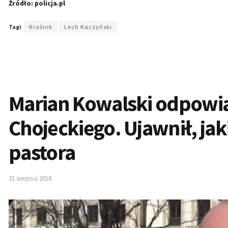
Źródło: policja.pl
Tagi
Kraśnik
Lech Kaczyński
Marian Kowalski odpowia
Chojeckiego. Ujawnił, jaki
pastora
31 sierpnia 2018