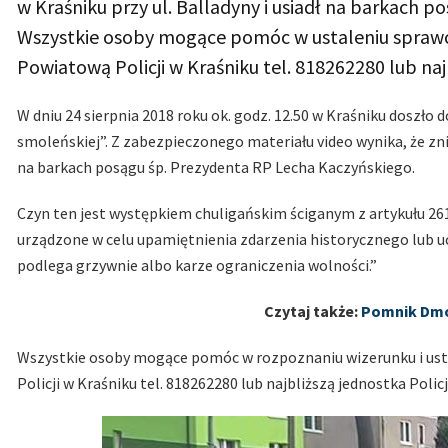
w Kraśniku przy ul. Balladyny i usiadł na barkach 
Wszystkie osoby mogące pomóc w ustaleniu spraw
Powiatową Policji w Kraśniku tel. 818262280 lub najb
W dniu 24 sierpnia 2018 roku ok. godz. 12.50 w Kraśniku doszło
smoleńskiej”. Z zabezpieczonego materiału video wynika, że zn
na barkach posągu śp. Prezydenta RP Lecha Kaczyńskiego.
Czyn ten jest występkiem chuligańskim ściganym z artykułu 26
urządzone w celu upamiętnienia zdarzenia historycznego lub u
podlega grzywnie albo karze ograniczenia wolności.”
Czytaj także:
Pomnik Dm
Wszystkie osoby mogące pomóc w rozpoznaniu wizerunku i us
Policji w Kraśniku tel. 818262280 lub najbliższą jednostka Policj