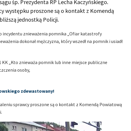
posągu śp. Prezydenta RP Lecha Kaczyńskiego.
cy występku proszone są o kontakt z Komendą
liższą jednostką Policji.
 do incydentu znieważenia pomnika „Ofiar katastrofy
ieważenia dokonał mężczyzna, który wszedł na pomnik i usiadł
1 KK „Kto znieważa pomnik lub inne miejsce publiczne
czczenia osoby,
owskiego zdewastowany!
taleniu sprawcy proszone są o kontakt z Komendą Powiatową
i.