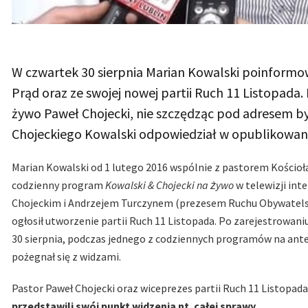
W czwartek 30 sierpnia Marian Kowalski poinformowa
Prąd oraz ze swojej nowej partii Ruch 11 Listopad
żywo Paweł Chojecki, nie szczędząc pod adresem b
Chojeckiego Kowalski odpowiedział w opublikowa
Marian Kowalski od 1 lutego 2016 wspólnie z pastorem Kościo
codzienny program
Kowalski & Chojecki na żywo
w telewizji int
Chojeckim i Andrzejem Turczynem (prezesem Ruchu Obywatelsk
ogłosił utworzenie partii Ruch 11 Listopada. Po zarejestrowan
30 sierpnia, podczas jednego z codziennych programów na ante
pożegnał się z widzami.
Pastor Paweł Chojecki oraz wiceprezes partii Ruch 11 Listopada
przedstawili swój punkt widzenia nt. całej sprawy.