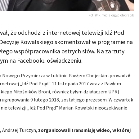
Fot. Wikimedia.org/piotrdrabik
ł, że odchodzi z internetowej telewizji Idź Pod
a. Decyzję Kowalskiego skomentował w programie na
yłego współpracownika ostrych słów. Na zarzuty
nym na Facebooku oświadczeniu.
ła Nowego Przymierza w Lublinie Pawłem Chojeckim prowadził
ernetowej „Idź Pod Prąd”. 11 listopada 2017 wraz z Pawłem
iego Miłośników Broni, również byłym działaczem UPR)
iu ugrupowania 9 lutego 2018, został jego prezesem. W czwartek
nie telewizji „Idź Pod Prąd” Marian Kowalski nieoczekiwanie
, Andrzej Turczyn,
zorganizowali transmisję wideo, w której