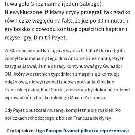
(dwa gole Griezmanna i jeden Gabiego).
Niewykluczone, iż Marsylczycy przegrali tak gładko
również ze względu na fakt, że już po 30 minutach
gry boisko z powodu kontuzji opuścił ich kapitan i
reżyser gry, Dimitri Payet.
W 30. minucie spotkania, przy wyniku 0-1 dla Atletico (gola
zdobył fenomenalny tego dnia Antoine Griezmann), Payet
zasygnalizował, że nie da rady kontynuować gry. Gwiazdor
OM, który w ostatnich tygodniach zmagał się z kontuzją
mięśniową, nie wytrzymał trudów spotkania. Opiekun
francuskiej ekipy, Rudi Garcia, zmuszony był dokonać zmiany i
wprowadzić na boisko młodego Maxime’a Lopeza.
Gdy Payet opuszczał murawę, kompletnie się rozkleił. Po
policzkach schodzącego z boiska Francuza ciekły łzy.
Czytaj także:
Liga Europy: Dramat piłkarza reprezentacji