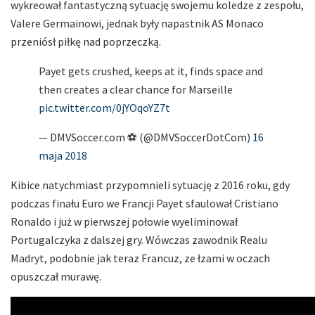
wykreował fantastyczną sytuację swojemu koledze z zespołu,
Valere Germainowi, jednak były napastnik AS Monaco
przeniósł piłkę nad poprzeczką.
Payet gets crushed, keeps at it, finds space and
then creates a clear chance for Marseille
pic.twitter.com/0jYOqoYZ7t
— DMVSoccer.com ⚽️ (@DMVSoccerDotCom)
16
maja 2018
Kibice natychmiast przypomnieli sytuację z 2016 roku, gdy
podczas finału Euro we Francji Payet sfaulował Cristiano
Ronaldo i już w pierwszej połowie wyeliminował
Portugalczyka z dalszej gry. Wówczas zawodnik Realu
Madryt, podobnie jak teraz Francuz, ze łzami w oczach
opuszczał murawę.