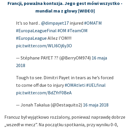
Francji, poważna kontuzja. Jego gest mówi wszystko -
mundial ma z głowy [WIDEO]
It’s so hard ..
@dimpayet17
injured
#OMATM
#EuropaLeagueFinal
#OM
#TeamOM
#EuropaLeague
Allez l’OM!!!
pic.twitter.com/WLl6Oj6y3O
— Stéphane PAYET ?? (@BerryOM974)
16 maja
2018
Tough to see. Dimitri Payet in tears as he’s forced
to come off due to injury
#OMAtleti
#UELfinal
pic.twitter.com/BdZYrF0BeA
— Jonah Takalua (@Destaquito2)
16 maja 2018
Francuz był wyjątkowo rozżalony, ponieważ naprawdę dobrze
„wszedł w mecz”. Na początku spotkania, przy wyniku 0-0,