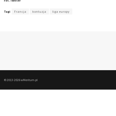
Fot. Twitter
Tagi
Francja
kontuzja
liga europy
© 2013-2026 wMeritum.pl