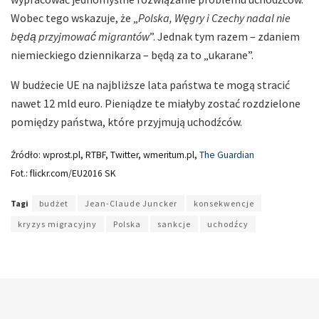
Wobec tego wskazuje, że „
Polska, Węgry i Czechy nadal nie
będą przyjmować migrantów
”. Jednak tym razem – zdaniem
niemieckiego dziennikarza – będą za to „ukarane”.
W budżecie UE na najbliższe lata państwa te mogą stracić
nawet 12 mld euro. Pieniądze te miałyby zostać rozdzielone
pomiędzy państwa, które przyjmują uchodźców.
Źródło: wprost.pl, RTBF, Twitter, wmeritum.pl,
The Guardian
Fot.: flickr.com/EU2016 SK
Tagi
budżet
Jean-Claude Juncker
konsekwencje
kryzys migracyjny
Polska
sankcje
uchodźcy