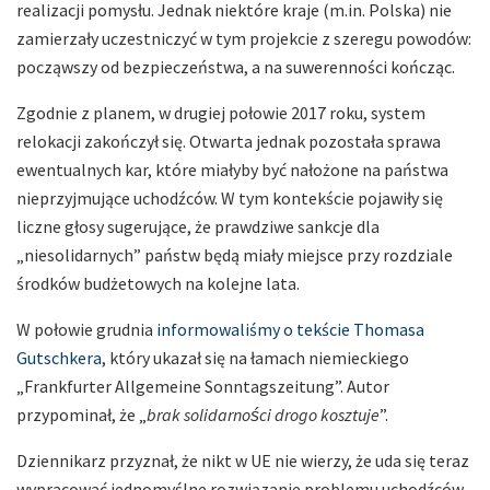
realizacji pomysłu. Jednak niektóre kraje (m.in. Polska) nie
zamierzały uczestniczyć w tym projekcie z szeregu powodów:
począwszy od bezpieczeństwa, a na suwerenności kończąc.
Zgodnie z planem, w drugiej połowie 2017 roku, system
relokacji zakończył się. Otwarta jednak pozostała sprawa
ewentualnych kar, które miałyby być nałożone na państwa
nieprzyjmujące uchodźców. W tym kontekście pojawiły się
liczne głosy sugerujące, że prawdziwe sankcje dla
„niesolidarnych” państw będą miały miejsce przy rozdziale
środków budżetowych na kolejne lata.
W połowie grudnia
informowaliśmy o tekście Thomasa
Gutschkera
, który ukazał się na łamach niemieckiego
„Frankfurter Allgemeine Sonntagszeitung”. Autor
przypominał, że „
brak solidarności drogo kosztuje
”.
Dziennikarz przyznał, że nikt w UE nie wierzy, że uda się teraz
wypracować jednomyślne rozwiązanie problemu uchodźców.