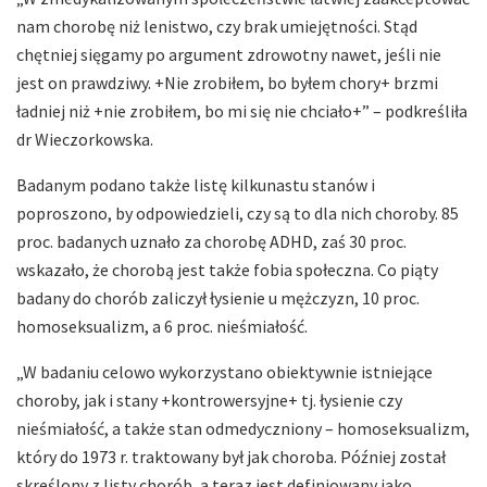
nam chorobę niż lenistwo, czy brak umiejętności. Stąd
chętniej sięgamy po argument zdrowotny nawet, jeśli nie
jest on prawdziwy. +Nie zrobiłem, bo byłem chory+ brzmi
ładniej niż +nie zrobiłem, bo mi się nie chciało+” – podkreśliła
dr Wieczorkowska.
Badanym podano także listę kilkunastu stanów i
poproszono, by odpowiedzieli, czy są to dla nich choroby. 85
proc. badanych uznało za chorobę ADHD, zaś 30 proc.
wskazało, że chorobą jest także fobia społeczna. Co piąty
badany do chorób zaliczył łysienie u mężczyzn, 10 proc.
homoseksualizm, a 6 proc. nieśmiałość.
„W badaniu celowo wykorzystano obiektywnie istniejące
choroby, jak i stany +kontrowersyjne+ tj. łysienie czy
nieśmiałość, a także stan odmedyczniony – homoseksualizm,
który do 1973 r. traktowany był jak choroba. Później został
skreślony z listy chorób, a teraz jest definiowany jako