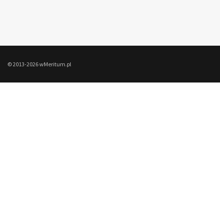
© 2013-2026 wMeritum.pl