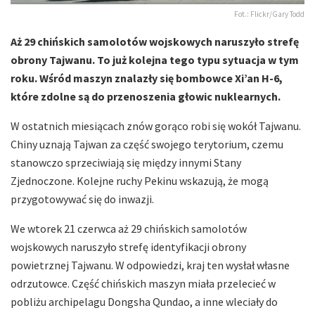
Fot.: Flickr/Gary Todd
Aż 29 chińskich samolotów wojskowych naruszyło strefę
obrony Tajwanu. To już kolejna tego typu sytuacja w tym
roku. Wśród maszyn znalazły się bombowce Xi’an H-6,
które zdolne są do przenoszenia głowic nuklearnych.
W ostatnich miesiącach znów gorąco robi się wokół Tajwanu.
Chiny uznają Tajwan za część swojego terytorium, czemu
stanowczo sprzeciwiają się między innymi Stany
Zjednoczone. Kolejne ruchy Pekinu wskazują, że mogą
przygotowywać się do inwazji.
We wtorek 21 czerwca aż 29 chińskich samolotów
wojskowych naruszyło strefę identyfikacji obrony
powietrznej Tajwanu. W odpowiedzi, kraj ten wysłał własne
odrzutowce. Część chińskich maszyn miała przelecieć w
pobliżu archipelagu Dongsha Qundao, a inne wleciały do