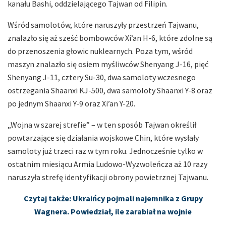
kanału Bashi, oddzielającego Tajwan od Filipin.
Wśród samolotów, które naruszyły przestrzeń Tajwanu,
znalazło się aż sześć bombowców Xi’an H-6, które zdolne są
do przenoszenia głowic nuklearnych. Poza tym, wśród
maszyn znalazło się osiem myśliwców Shenyang J-16, pięć
Shenyang J-11, cztery Su-30, dwa samoloty wczesnego
ostrzegania Shaanxi KJ-500, dwa samoloty Shaanxi Y-8 oraz
po jednym Shaanxi Y-9 oraz Xi’an Y-20.
„Wojna w szarej strefie” – w ten sposób Tajwan określił
powtarzające się działania wojskowe Chin, które wysłały
samoloty już trzeci raz w tym roku. Jednocześnie tylko w
ostatnim miesiącu Armia Ludowo-Wyzwoleńcza aż 10 razy
naruszyła strefę identyfikacji obrony powietrznej Tajwanu.
Czytaj także: Ukraińcy pojmali najemnika z Grupy
Wagnera. Powiedział, ile zarabiał na wojnie