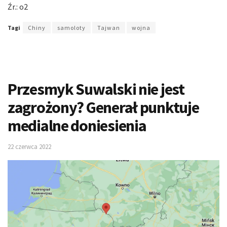
Źr.: o2
Tagi
Chiny
samoloty
Tajwan
wojna
Przesmyk Suwalski nie jest
zagrożony? Generał punktuje
medialne doniesienia
22 czerwca 2022