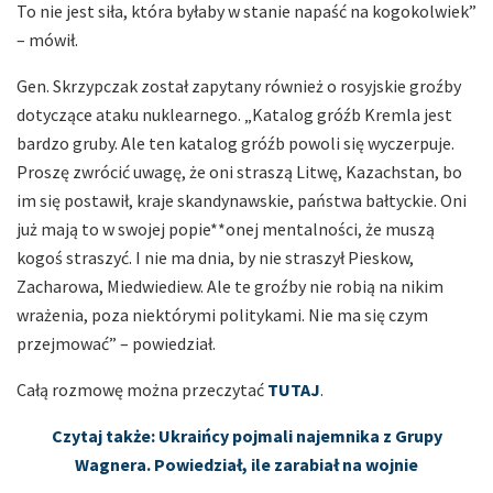
To nie jest siła, która byłaby w stanie napaść na kogokolwiek”
– mówił.
Gen. Skrzypczak został zapytany również o rosyjskie groźby
dotyczące ataku nuklearnego. „Katalog gróźb Kremla jest
bardzo gruby. Ale ten katalog gróźb powoli się wyczerpuje.
Proszę zwrócić uwagę, że oni straszą Litwę, Kazachstan, bo
im się postawił, kraje skandynawskie, państwa bałtyckie. Oni
już mają to w swojej popie**onej mentalności, że muszą
kogoś straszyć. I nie ma dnia, by nie straszył Pieskow,
Zacharowa, Miedwiediew. Ale te groźby nie robią na nikim
wrażenia, poza niektórymi politykami. Nie ma się czym
przejmować” – powiedział.
Całą rozmowę można przeczytać
TUTAJ
.
Czytaj także: Ukraińcy pojmali najemnika z Grupy
Wagnera. Powiedział, ile zarabiał na wojnie