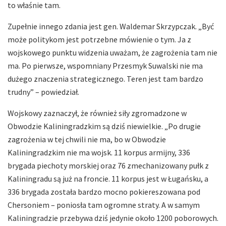
to właśnie tam.
Zupełnie innego zdania jest gen. Waldemar Skrzypczak. „Być
może politykom jest potrzebne mówienie o tym. Ja z
wojskowego punktu widzenia uważam, że zagrożenia tam nie
ma. Po pierwsze, wspomniany Przesmyk Suwalski nie ma
dużego znaczenia strategicznego. Teren jest tam bardzo
trudny” – powiedział.
Wojskowy zaznaczył, że również siły zgromadzone w
Obwodzie Kaliningradzkim są dziś niewielkie. „Po drugie
zagrożenia w tej chwili nie ma, bo w Obwodzie
Kaliningradzkim nie ma wojsk. 11 korpus armijny, 336
brygada piechoty morskiej oraz 76 zmechanizowany pułk z
Kaliningradu są już na froncie. 11 korpus jest w Ługańsku, a
336 brygada została bardzo mocno pokiereszowana pod
Chersoniem – poniosła tam ogromne straty. A w samym
Kaliningradzie przebywa dziś jedynie około 1200 poborowych.