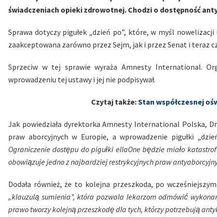
świadczeniach opieki zdrowotnej. Chodzi o dostępność anty
Sprawa dotyczy pigułek „dzień po”, które, w myśl nowelizacji
zaakceptowana zarówno przez Sejm, jak i przez Senat i teraz c
Sprzeciw w tej sprawie wyraża Amnesty International. Org
wprowadzeniu tej ustawy i jej nie podpisywał.
Czytaj także:
Stan współczesnej ośw
Jak powiedziała dyrektorka Amnesty International Polska, Dr
praw aborcyjnych w Europie, a wprowadzenie pigułki „dz
Ograniczenie dostępu do pigułki ellaOne będzie miało katastrof
obowiązuje jedno z najbardziej restrykcyjnych praw antyaborcyjny
Dodała również, że to kolejna przeszkoda, po wcześniejszy
„klauzulą sumienia”, która pozwala lekarzom odmówić wykona
prawo tworzy kolejną przeszkodę dla tych, którzy potrzebują ant