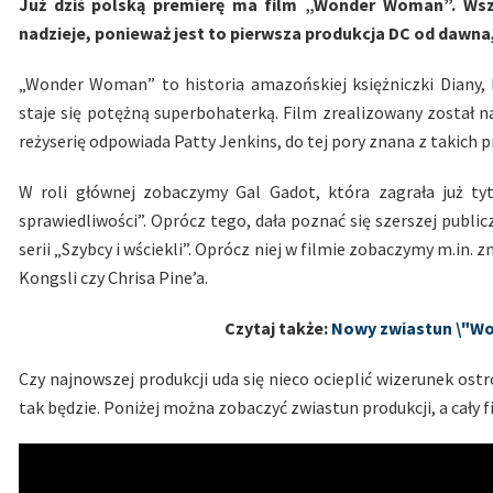
Już dziś polską premierę ma film „Wonder Woman”. Wsz
nadzieje, ponieważ jest to pierwsza produkcja DC od dawna
„Wonder Woman” to historia amazońskiej księżniczki Diany,
staje się potężną superbohaterką. Film zrealizowany został
reżyserię odpowiada Patty Jenkins, do tej pory znana z takich 
W roli głównej zobaczymy Gal Gadot, która zagrała już 
sprawiedliwości”. Oprócz tego, dała poznać się szerszej publi
serii „Szybcy i wściekli”. Oprócz niej w filmie zobaczymy m.in. 
Kongsli czy Chrisa Pine’a.
Czytaj także:
Nowy zwiastun \"W
Czy najnowszej produkcji uda się nieco ocieplić wizerunek os
tak będzie. Poniżej można zobaczyć zwiastun produkcji, a cały f