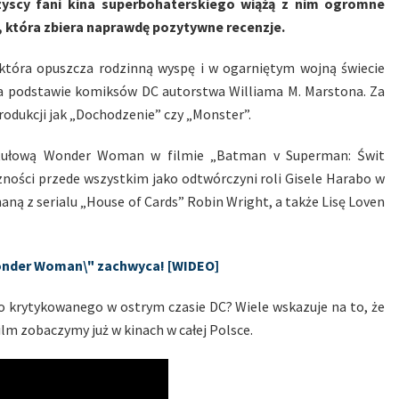
yscy fani kina superbohaterskiego wiążą z nim ogromne
, która zbiera naprawdę pozytywne recenzje.
 która opuszcza rodzinną wyspę i w ogarniętym wojną świecie
 na podstawie komiksów DC autorstwa Williama M. Marstona. Za
produkcji jak „Dochodzenie” czy „Monster”.
tytułową Wonder Woman w filmie „Batman v Superman: Świt
czności przede wszystkim jako odtwórczyni roli Gisele Harabo w
znaną z serialu „House of Cards” Robin Wright, a także Lisę Loven
onder Woman\" zachwyca! [WIDEO]
tro krytykowanego w ostrym czasie DC? Wiele wskazuje na to, że
ilm zobaczymy już w kinach w całej Polsce.