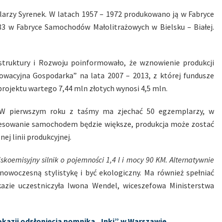
larzy Syrenek. W latach 1957 – 1972 produkowano ją w Fabryce
 w Fabryce Samochodów Małolitrażowych w Bielsku – Białej.
struktury i Rozwoju poinformowało, że wznowienie produkcji
wacyjna Gospodarka” na lata 2007 – 2013, z której fundusze
rojektu wartego 7,44 mln złotych wynosi 4,5 mln.
W pierwszym roku z taśmy ma zjechać 50 egzemplarzy, w
teresowanie samochodem będzie większe, produkcja może zostać
j linii produkcyjnej.
oemisyjny silnik o pojemności 1,4 l i mocy 90 KM. Alternatywnie
nowoczesną stylistykę i być ekologiczny. Ma również spełniać
azie uczestniczyła Iwona Wendel, wiceszefowa Ministerstwa
 okazji odsłonięcia pomnika „Inki” w Warszawie