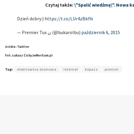
Czytaj także:
\"Spalić wiedźmę\". Nowa k
Dzień dobry:)
https://t.co/LUr4zBkIYx
— Premier Tux ن (@bukarolbu)
październik 6, 2015
źródło: Twitter
Fot. Łukasz Cichy/wMeritum.pl
Tagi
elektrownia atomowa
internet
kopacz
premier