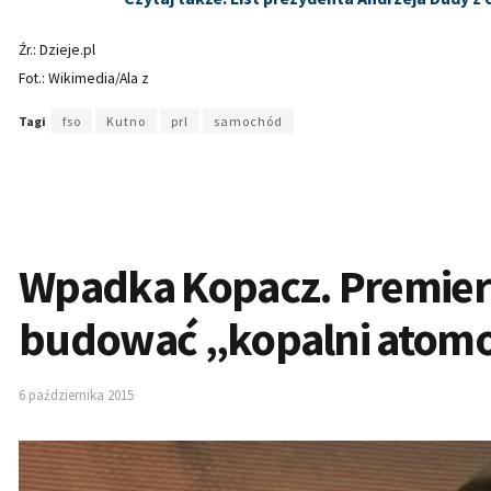
Źr.: Dzieje.pl
Fot.: Wikimedia/Ala z
Tagi
fso
Kutno
prl
samochód
Wpadka Kopacz. Premier
budować „kopalni atom
6 października 2015