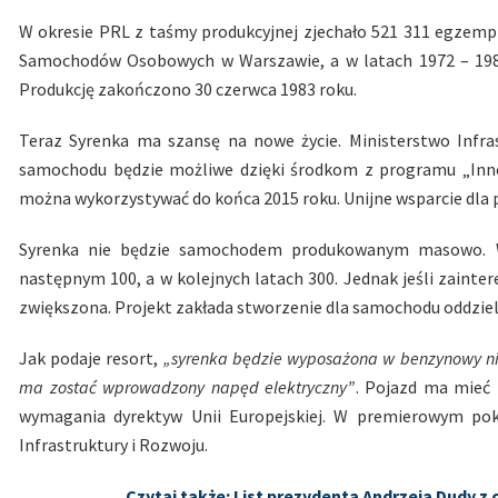
W okresie PRL z taśmy produkcyjnej zjechało 521 311 egzemp
Samochodów Osobowych w Warszawie, a w latach 1972 – 1983
Produkcję zakończono 30 czerwca 1983 roku.
Teraz Syrenka ma szansę na nowe życie. Ministerstwo Infra
samochodu będzie możliwe dzięki środkom z programu „Inno
można wykorzystywać do końca 2015 roku. Unijne wsparcie dla p
Syrenka nie będzie samochodem produkowanym masowo. 
następnym 100, a w kolejnych latach 300. Jednak jeśli zain
zwiększona. Projekt zakłada stworzenie dla samochodu oddzielne
Jak podaje resort,
„syrenka będzie wyposażona w benzynowy nisk
ma zostać wprowadzony napęd elektryczny”
. Pojazd ma mieć 
wymagania dyrektyw Unii Europejskiej. W premierowym pok
Infrastruktury i Rozwoju.
Czytaj także: List prezydenta Andrzeja Dudy z