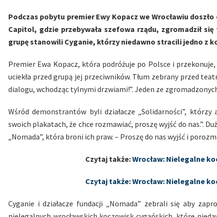
Podczas pobytu premier Ewy Kopacz we Wrocławiu doszło 
Capitol, gdzie przebywała szefowa rządu, zgromadził się
grupę stanowili Cyganie, którzy niedawno stracili jedno z 
Premier Ewa Kopacz, która podróżuje po Polsce i przekonuje,
uciekła przed grupą jej przeciwników. Tłum zebrany przed teatr
dialogu, wchodząc tylnymi drzwiami!”. Jeden ze zgromadzonych 
Wśród demonstrantów byli działacze „Solidarności”, którzy 
swoich plakatach, że chce rozmawiać, proszę wyjść do nas.”. Duż
„Nomada”, która broni ich praw. – Proszę do nas wyjść i porozm
Czytaj także:
Wrocław: Nielegalne k
Czytaj także: Wrocław: Nielegalne 
Cyganie i działacze fundacji „Nomada” zebrali się aby zap
nielegalnych wrocławskich koczowisk cygańskich, które nied