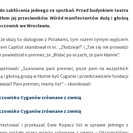
do zakłócenia jednego ze spotkań. Przed budynkiem teatru
 tłum jej przeciwników. Wśród manifestantów dużą i głośną
koczowisk we Wrocławiu.
 że służy to dialogowi z Polakami, tym razem tylnym wyjściem
em Capitol skandował m.in.: „Złodzieje!” i „Tak się nie prowadzi
powiedział o premier, że „Widać po oczach, że pani kłamie”.
apelowali: „Szanowna pani premier, pisze pani na wszystkich
ą i głośną grupą w tłumie byli Cyganie i przedstawiciele fundacji
awiać! Pani premier, mamy list” – skandowali.
oczowisko Cyganów zrównane z ziemią
koczowisko Cyganów zrównane z ziemią
rotestować i przekazać Ewie Kopacz list w sprawie jednego z
awno zostało przez miasto zrównane z ziemią. – Otrzymaliśmy