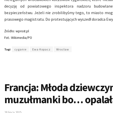
decyzję od powiatowego inspektora nadzoru budowlane
bezpieczeństwu. Jeżeli nie zrobilibyśmy tego, to miasto mo
prasowego magistratu. Do protestujących wyszedł doradca Ewy K
Źródło: wprost.pl
Fot.: Wikimedia/PO
Tagi
cyganie
Ewa Kopacz
Wrocław
Francja: Młoda dziewczyn
muzułmanki bo… opalała 
28 lipca 2015