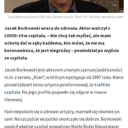
Jacek Borkowski jest od 1997 roku aktorem serialu "Klan" Fot. YouTube/ serialetvp screen
Jacek Borkowski wraca do zdrowia. Aktor walczył z
COVID-19 w szpitalu. – Nie chcę tak myśleć, ale mam
ochotę dać w zęby każdemu, kto mówi, że nie ma
koronawirusa, że jest niegroźny – powiedział po wyjściu
ze szpitala.
Jacek Borkowski jest aktorem znanym szerszej publiczności
m.in. z serialu „Klan”, w którym występuje od 1997 roku. Nieco
ponad tydzień temu artysta poinformował, że
trafił do
szpitala
. Na jego profilu pojawiło się zdjęcie w masce
tlenowej.
Fani niepokoili się o zdrowie artysty, martwił się również on
sam. Na szczęście wszystko skończyło się dobrze. Borkowski
opuścił właśnie szpital powiatowy Matki Bożej Nieustającej