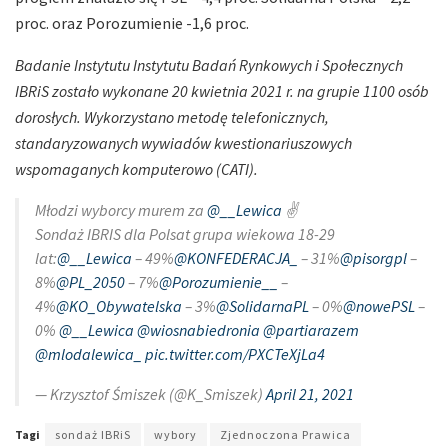
proc. oraz Porozumienie -1,6 proc.
Badanie Instytutu Instytutu Badań Rynkowych i Społecznych
IBRiS zostało wykonane 20 kwietnia 2021 r. na grupie 1100 osób
dorosłych. Wykorzystano metodę telefonicznych,
standaryzowanych wywiadów kwestionariuszowych
wspomaganych komputerowo (CATI).
Młodzi wyborcy murem za
@__Lewica
✌️
Sondaż IBRIS dla Polsat grupa wiekowa 18-29
lat:
@__Lewica
– 49%
@KONFEDERACJA_
– 31%
@pisorgpl
–
8%
@PL_2050
– 7%
@Porozumienie__
–
4%
@KO_Obywatelska
– 3%
@SolidarnaPL
– 0%
@nowePSL
–
0%
@__Lewica
@wiosnabiedronia
@partiarazem
@mlodalewica_
pic.twitter.com/PXCTeXjLa4
— Krzysztof Śmiszek (@K_Smiszek)
April 21, 2021
Tagi
sondaż IBRiS
wybory
Zjednoczona Prawica