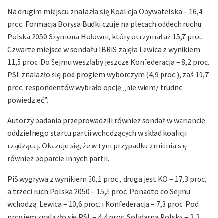
Na drugim miejscu znalazła się Koalicja Obywatelska – 16,4
proc. Formacja Borysa Budki czuje na plecach oddech ruchu
Polska 2050 Szymona Hołowni, który otrzymał aż 15,7 proc.
Czwarte miejsce w sondażu IBRiS zajęła Lewica z wynikiem
11,5 proc. Do Sejmu weszłaby jeszcze Konfederacja – 8,2 proc.
PSL znalazło się pod progiem wyborczym (4,9 proc.), zaś 10,7
proc. respondentów wybrało opcję „nie wiem/ trudno
powiedzieć”.
Autorzy badania przeprowadzili również sondaż w wariancie
oddzielnego startu partii wchodzących w skład koalicji
rządzącej. Okazuje się, że w tym przypadku zmienia się
również poparcie innych partii.
PiS wygrywa z wynikiem 30,1 proc., druga jest KO – 17,3 proc,
a trzeci ruch Polska 2050 – 15,5 proc. Ponadto do Sejmu
wchodzą: Lewica – 10,6 proc. i Konfederacja – 7,3 proc. Pod
progiem znalazło się PSL – 4,4 proc. Solidarna Polska – 2,2