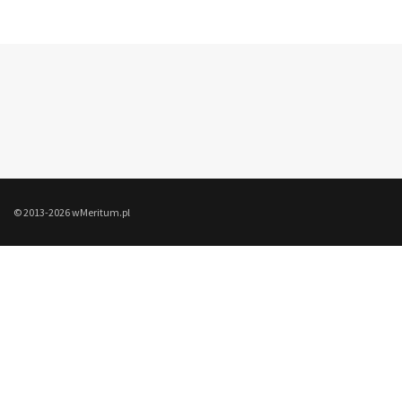
© 2013-2026 wMeritum.pl