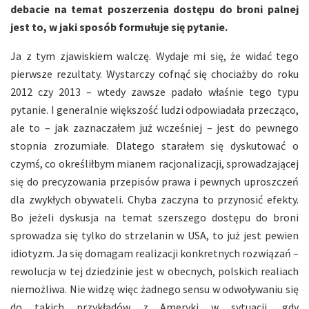
debacie na temat poszerzenia dostępu do broni palnej
jest to, w jaki sposób formułuje się pytanie.
Ja z tym zjawiskiem walczę. Wydaje mi się, że widać tego
pierwsze rezultaty. Wystarczy cofnąć się chociażby do roku
2012 czy 2013 – wtedy zawsze padało właśnie tego typu
pytanie. I generalnie większość ludzi odpowiadała przecząco,
ale to – jak zaznaczałem już wcześniej – jest do pewnego
stopnia zrozumiałe. Dlatego starałem się dyskutować o
czymś, co określiłbym mianem racjonalizacji, sprowadzającej
się do precyzowania przepisów prawa i pewnych uproszczeń
dla zwykłych obywateli. Chyba zaczyna to przynosić efekty.
Bo jeżeli dyskusja na temat szerszego dostępu do broni
sprowadza się tylko do strzelanin w USA, to już jest pewien
idiotyzm. Ja się domagam realizacji konkretnych rozwiązań –
rewolucja w tej dziedzinie jest w obecnych, polskich realiach
niemożliwa. Nie widzę więc żadnego sensu w odwoływaniu się
do takich przykładów z Ameryki w sytuacji, gdy