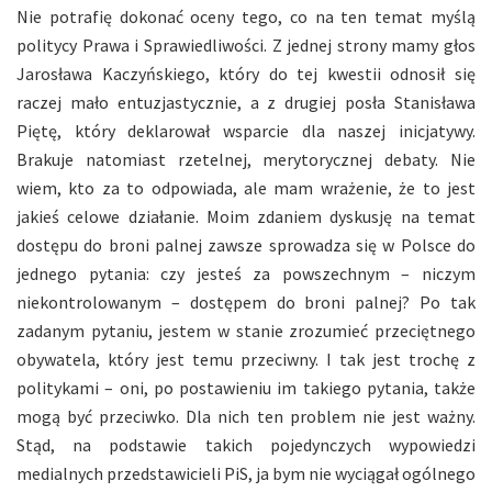
Nie potrafię dokonać oceny tego, co na ten temat myślą
politycy Prawa i Sprawiedliwości. Z jednej strony mamy głos
Jarosława Kaczyńskiego, który do tej kwestii odnosił się
raczej mało entuzjastycznie, a z drugiej posła Stanisława
Piętę, który deklarował wsparcie dla naszej inicjatywy.
Brakuje natomiast rzetelnej, merytorycznej debaty. Nie
wiem, kto za to odpowiada, ale mam wrażenie, że to jest
jakieś celowe działanie. Moim zdaniem dyskusję na temat
dostępu do broni palnej zawsze sprowadza się w Polsce do
jednego pytania: czy jesteś za powszechnym – niczym
niekontrolowanym – dostępem do broni palnej? Po tak
zadanym pytaniu, jestem w stanie zrozumieć przeciętnego
obywatela, który jest temu przeciwny. I tak jest trochę z
politykami – oni, po postawieniu im takiego pytania, także
mogą być przeciwko. Dla nich ten problem nie jest ważny.
Stąd, na podstawie takich pojedynczych wypowiedzi
medialnych przedstawicieli PiS, ja bym nie wyciągał ogólnego