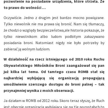
pozwolenie na posiadanie urządzenia, które strzela. Że
to prawo do wolności …
Oczywiście. Jedno z drugim jest bardzo mocno powiązane.
Tylko niewolnik nie ma prawa się bronić. Nam się tłumaczy,
że chodzi o względy bezpieczeństwa,ale historia pokazuje, że
tylko niewolnikom albo ludom podbitym zakazywano
posiadania broni. Natomiast nigdy nie było potrzeby by
zabierać ją wolnym ludziom.
W działalność na rzecz istniejącego od 2010 roku Ruchu
Obywatelskiego Miłośników Broni zaangażował się pan
już kilka lat temu. Od tamtego czasu ROMB stał się
najbardziej wybijającą się organizacją propagującą
umożliwienie szerszego dostępu do broni palnej – tak
przynajmniej wynika z moich obserwacji.
Ja działam w ROMB od 2012 roku. Skoro teraz słyszę, że Ruch
jest obecnie organizacją wybijającą się na tle pozostałych,to