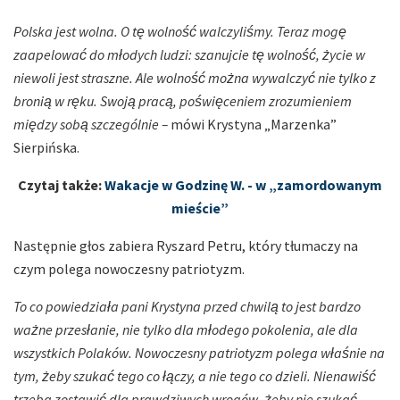
Polska jest wolna. O tę wolność walczyliśmy. Teraz mogę
zaapelować do młodych ludzi: szanujcie tę wolność, życie w
niewoli jest straszne. Ale wolność można wywalczyć nie tylko z
bronią w ręku. Swoją pracą, poświęceniem zrozumieniem
między sobą szczególnie –
mówi Krystyna „Marzenka”
Sierpińska.
Czytaj także:
Wakacje w Godzinę W. - w „zamordowanym
mieście”
Następnie głos zabiera Ryszard Petru, który tłumaczy na
czym polega nowoczesny patriotyzm.
To co powiedziała pani Krystyna przed chwilą to jest bardzo
ważne przesłanie, nie tylko dla młodego pokolenia, ale dla
wszystkich Polaków. Nowoczesny patriotyzm polega właśnie na
tym, żeby szukać tego co łączy, a nie tego co dzieli. Nienawiść
trzeba zostawić dla prawdziwych wrogów, żeby nie szukać