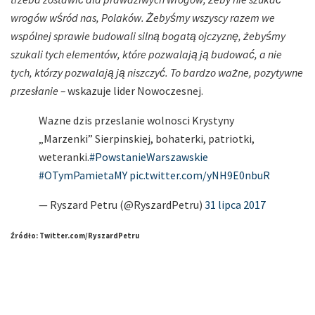
wrogów wśród nas, Polaków. Żebyśmy wszyscy razem we
wspólnej sprawie budowali silną bogatą ojczyznę, żebyśmy
szukali tych elementów, które pozwalają ją budować, a nie
tych, którzy pozwalają ją niszczyć. To bardzo ważne, pozytywne
przesłanie –
wskazuje lider Nowoczesnej.
Wazne dzis przeslanie wolnosci Krystyny
„Marzenki” Sierpinskiej, bohaterki, patriotki,
weteranki.
#PowstanieWarszawskie
#OTymPamietaMY
pic.twitter.com/yNH9E0nbuR
— Ryszard Petru (@RyszardPetru)
31 lipca 2017
Źródło: Twitter.com/RyszardPetru