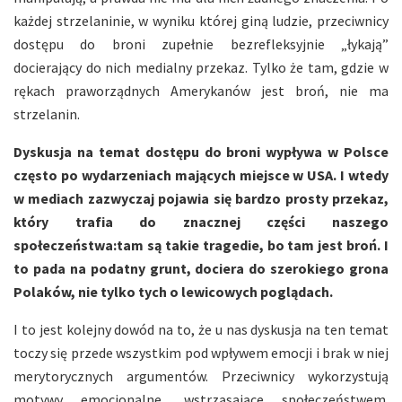
każdej strzelaninie, w wyniku której giną ludzie, przeciwnicy
dostępu do broni zupełnie bezrefleksyjnie „łykają”
docierający do nich medialny przekaz. Tylko że tam, gdzie w
rękach praworządnych Amerykanów jest broń, nie ma
strzelanin.
Dyskusja na temat dostępu do broni wypływa w Polsce
często po wydarzeniach mających miejsce w USA. I wtedy
w mediach zazwyczaj pojawia się bardzo prosty przekaz,
który trafia do znacznej części naszego
społeczeństwa:tam są takie tragedie, bo tam jest broń. I
to pada na podatny grunt, dociera do szerokiego grona
Polaków, nie tylko tych o lewicowych poglądach.
I to jest kolejny dowód na to, że u nas dyskusja na ten temat
toczy się przede wszystkim pod wpływem emocji i brak w niej
merytorycznych argumentów. Przeciwnicy wykorzystują
motywy emocjonalne, wstrząsające społeczeństwem.