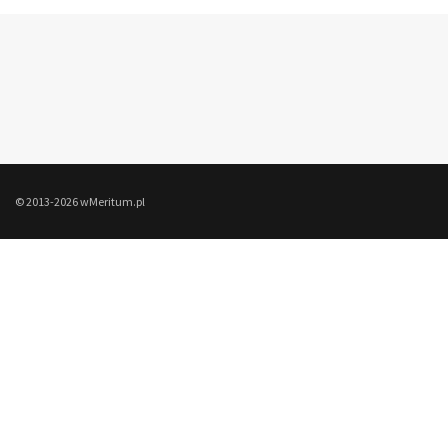
© 2013-2026 wMeritum.pl