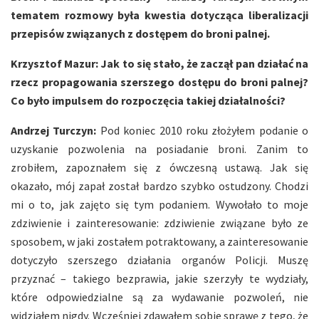
tematem rozmowy była kwestia dotycząca liberalizacji
przepisów związanych z dostępem do broni palnej.
Krzysztof Mazur: Jak to się stało, że zaczął pan działać na
rzecz propagowania szerszego dostępu do broni palnej?
Co było impulsem do rozpoczęcia takiej działalności?
Andrzej Turczyn:
Pod koniec 2010 roku złożyłem podanie o
uzyskanie pozwolenia na posiadanie broni. Zanim to
zrobiłem, zapoznałem się z ówczesną ustawą. Jak się
okazało, mój zapał został bardzo szybko ostudzony. Chodzi
mi o to, jak zajęto się tym podaniem. Wywołało to moje
zdziwienie i zainteresowanie: zdziwienie związane było ze
sposobem, w jaki zostałem potraktowany, a zainteresowanie
dotyczyło szerszego działania organów Policji. Muszę
przyznać – takiego bezprawia, jakie szerzyły te wydziały,
które odpowiedzialne są za wydawanie pozwoleń, nie
widziałem nigdy. Wcześniej zdawałem sobie sprawę z tego, że