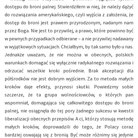
dostępu do broni palnej. Stwierdziłem w niej, że należy dążyć
do rozwiązania amerykańskiego, czyli wyjścia z założenia, że
dostęp do broni jest prawem przyrodzonym, nadanym nam
przez Boga. Nie jest to przywilej, a prawo, które powinno być
w pewnych przypadkach odbierane – a nie przywilej nadawany
w wyjątkowych sytuacjach. Chciałbym, by tak samo było u nas.
Jednakże uważam, że nie można w obecnych, polskich
warunkach domagać się wyłącznie radykalnego rozwiązania i
odrzucać wszelkie kroki pośrednie. Brak akceptacji dla
półśrodków nie jest dobrym wyjściem. Za to metoda małych
kroków daje efekty, przynosi skutki. Powiedzmy sobie
szczerze, że ta grupa wolnościowców, o których pan
wspomniał, domagająca się całkowitego dostępu do broni
palnej, nie osiągnęła do tej pory żadnego sukcesu w kwestii
liberalizacji obecnych przepisów. A ci, którzy stosują metodę
małych kroków, doprowadzili do tego, że Polacy coraz
bardziej oswajają się z bronią. Być może różnimy się jedynie