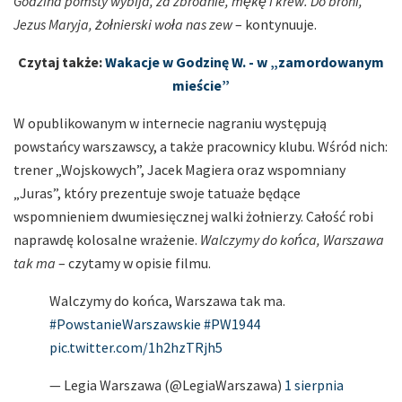
Godzina pomsty wybija, za zbrodnie, mękę i krew. Do broni,
Jezus Maryja, żołnierski woła nas zew
– kontynuuje.
Czytaj także:
Wakacje w Godzinę W. - w „zamordowanym
mieście”
W opublikowanym w internecie nagraniu występują
powstańcy warszawscy, a także pracownicy klubu. Wśród nich:
trener „Wojskowych”, Jacek Magiera oraz wspomniany
„Juras”, który prezentuje swoje tatuaże będące
wspomnieniem dwumiesięcznej walki żołnierzy. Całość robi
naprawdę kolosalne wrażenie.
Walczymy do końca, Warszawa
tak ma
– czytamy w opisie filmu.
Walczymy do końca, Warszawa tak ma.
#PowstanieWarszawskie
#PW1944
pic.twitter.com/1h2hzTRjh5
— Legia Warszawa (@LegiaWarszawa)
1 sierpnia