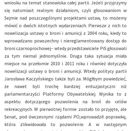
wniosku na temat stanowiska całej partii. Jeżeli przyjrzymy
się natomiast realnym działaniom, czyli głosowaniom w
Sejmie nad poszczególnymi projektami ustaw, to możemy
mówić o dwóch istotnych wydarzeniach. Pierwsze z nich to
nowelizacja ustawy o broni i amunicji z 2004 roku, kiedy to
wprowadzano powszechny i niereglamentowany dostęp do
broni czarnoprochowej– wtedy przedstawiciele PiS głosowali
za tym niemal jednomyślnie. Druga taka sytuacja miała
miejsce na przełomie 2010 i 2011 roku i również dotyczyła
nowelizacji ustawy o broni i amunicji. Wtedy politycy partii
Jarosława Kaczyńskiego także byli za. Mógłbym powiedzieć,
że nawet byli trochę bardziej entuzjastyczni niż
parlamentarzyści Platformy Obywatelskiej. Wynika to z
aspektu dotyczącego pozwolenia na broń do celów
rekreacyjnych. W pierwotnej formie zostało to przyjęte, ale
Senat, pod ówczesnymi rządami PO,wprowadził poprawkę,
która zlikwidowała to pozwolenie. A w następnym