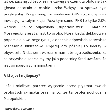
łatwe. Zacznę od tego, że nie dziwię się czemu zrobiło się tak
głośno ostatnio o osobie Lecha Wałęsy- ta sprawa była
przykrywką. Przypomnę, że niedawno GUS ogłosił spadek
inwestycji w całym kraju. Poza tym samo PKB to tylko 2,8%
wzrostu. Za to odpowiada „superminister” – Mateusz
Morawiecki. Zresztą, jest to osoba, która kiedyś deklarowała
poparcie dla wolnego rynku, a obecnie odpowiada za swoiste
rozpasanie budżetowe. Prędzej czy później to uderzy w
obywateli. Niebawem wzrośnie nam obsługa zadłużenia, za
co oczywiście zapłacimy my jako podatnicy. Stąd uważam, że
jest on najgorszym ministrem.
A kto jest najlepszy?
Jeżeli miałbym patrzeć wyłącznie przez pryzmat swoich
osobistych sympatii oraz na to, że ta osoba pochodzi z
Małopolski…
Jarosław Gowin?