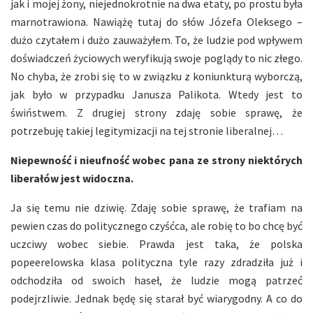
jak i mojej żony, niejednokrotnie na dwa etaty, po prostu była
marnotrawiona. Nawiążę tutaj do słów Józefa Oleksego –
dużo czytałem i dużo zauważyłem. To, że ludzie pod wpływem
doświadczeń życiowych weryfikują swoje poglądy to nic złego.
No chyba, że zrobi się to w związku z koniunkturą wyborczą,
jak było w przypadku Janusza Palikota. Wtedy jest to
świństwem. Z drugiej strony zdaję sobie sprawę, że
potrzebuję takiej legitymizacji na tej stronie liberalnej…
Niepewność i nieufność wobec pana ze strony niektórych
liberałów jest widoczna.
Ja się temu nie dziwię. Zdaję sobie sprawę, że trafiam na
pewien czas do politycznego czyśćca, ale robię to bo chcę być
uczciwy wobec siebie. Prawda jest taka, że polska
popeerelowska klasa polityczna tyle razy zdradziła już i
odchodziła od swoich haseł, że ludzie mogą patrzeć
podejrzliwie. Jednak będę się starał być wiarygodny. A co do