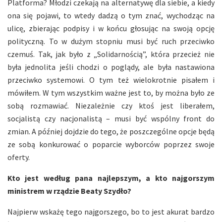
Platforma? Młodzi czekają na alternatywę dla siebie, a kiedy
ona się pojawi, to wtedy dadzą o tym znać, wychodząc na
ulicę, zbierając podpisy i w końcu głosując na swoją opcję
polityczną. To w dużym stopniu musi być ruch przeciwko
czemuś. Tak, jak było z „Solidarnością”, która przecież nie
była jednolita jeśli chodzi o poglądy, ale była nastawiona
przeciwko systemowi. O tym też wielokrotnie pisałem i
mówiłem. W tym wszystkim ważne jest to, by można było ze
sobą rozmawiać. Niezależnie czy ktoś jest liberałem,
socjalistą czy nacjonalistą – musi być wspólny front do
zmian. A później dojdzie do tego, że poszczególne opcje będą
ze sobą konkurować o poparcie wyborców poprzez swoje
oferty.
Kto jest według pana najlepszym, a kto najgorszym
ministrem w rządzie Beaty Szydło?
Najpierw wskażę tego najgorszego, bo to jest akurat bardzo