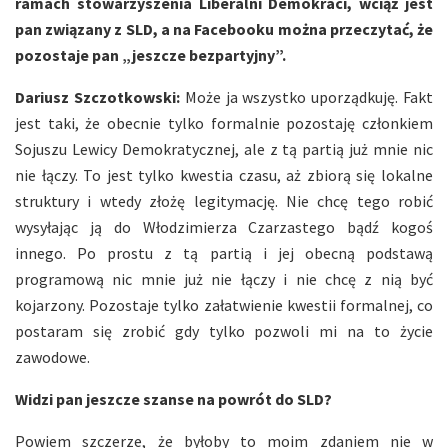
ramach stowarzyszenia Liberalni Demokraci, wciąż jest
pan związany z SLD, a na Facebooku można przeczytać, że
pozostaje pan „jeszcze bezpartyjny”.
Dariusz Szczotkowski:
Może ja wszystko uporządkuję. Fakt
jest taki, że obecnie tylko formalnie pozostaję członkiem
Sojuszu Lewicy Demokratycznej, ale z tą partią już mnie nic
nie łączy. To jest tylko kwestia czasu, aż zbiorą się lokalne
struktury i wtedy złożę legitymację. Nie chcę tego robić
wysyłając ją do Włodzimierza Czarzastego bądź kogoś
innego. Po prostu z tą partią i jej obecną podstawą
programową nic mnie już nie łączy i nie chcę z nią być
kojarzony. Pozostaje tylko załatwienie kwestii formalnej, co
postaram się zrobić gdy tylko pozwoli mi na to życie
zawodowe.
Widzi pan jeszcze szanse na powrót do SLD?
Powiem szczerze, że byłoby to moim zdaniem nie w