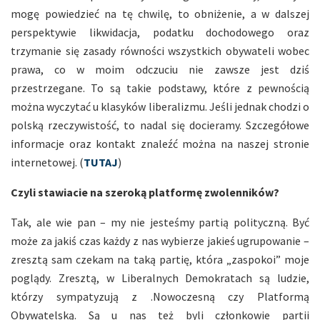
mogę powiedzieć na tę chwilę, to obniżenie, a w dalszej
perspektywie likwidacja, podatku dochodowego oraz
trzymanie się zasady równości wszystkich obywateli wobec
prawa, co w moim odczuciu nie zawsze jest dziś
przestrzegane. To są takie podstawy, które z pewnością
można wyczytać u klasyków liberalizmu. Jeśli jednak chodzi o
polską rzeczywistość, to nadal się docieramy. Szczegółowe
informacje oraz kontakt znaleźć można na naszej stronie
internetowej. (
TUTAJ
)
Czyli stawiacie na szeroką platformę zwolenników?
Tak, ale wie pan – my nie jesteśmy partią polityczną. Być
może za jakiś czas każdy z nas wybierze jakieś ugrupowanie –
zresztą sam czekam na taką partię, która „zaspokoi” moje
poglądy. Zresztą, w Liberalnych Demokratach są ludzie,
którzy sympatyzują z .Nowoczesną czy Platformą
Obywatelską. Są u nas też byli członkowie partii