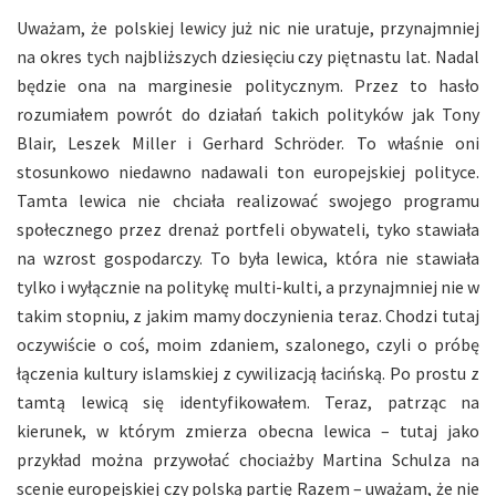
Uważam, że polskiej lewicy już nic nie uratuje, przynajmniej
na okres tych najbliższych dziesięciu czy piętnastu lat. Nadal
będzie ona na marginesie politycznym. Przez to hasło
rozumiałem powrót do działań takich polityków jak Tony
Blair, Leszek Miller i Gerhard Schröder. To właśnie oni
stosunkowo niedawno nadawali ton europejskiej polityce.
Tamta lewica nie chciała realizować swojego programu
społecznego przez drenaż portfeli obywateli, tyko stawiała
na wzrost gospodarczy. To była lewica, która nie stawiała
tylko i wyłącznie na politykę multi-kulti, a przynajmniej nie w
takim stopniu, z jakim mamy doczynienia teraz. Chodzi tutaj
oczywiście o coś, moim zdaniem, szalonego, czyli o próbę
łączenia kultury islamskiej z cywilizacją łacińską. Po prostu z
tamtą lewicą się identyfikowałem. Teraz, patrząc na
kierunek, w którym zmierza obecna lewica – tutaj jako
przykład można przywołać chociażby Martina Schulza na
scenie europejskiej czy polską partię Razem – uważam, że nie