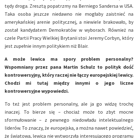
tędy droga. Zresztą popatrzmy na Berniego Sandersa w USA.
Taka osoba jeszcze niedawno nie mogłaby zaistnieć na
amerykańskiej arenie politycznej, a niewiele brakowało, by
został kandydatem Demokratów w wyborach. Również na
czele Partii Pracy Wielkiej Brytanii stoi Jeremy Corbyn, który
jest zupełnie innym politykiem niż Blair.
A może lewica ma spory problem personalny?
Wspomniany przez pana Martin Schulz to polityk dość
kontrowersyjny, który raczej nie łączy europejskiej lewicy.
Chodzi mi tutaj między innymi o jego liczne
kontrowersyjne wypowiedzi.
To też jest problem personalny, ale ja go widzę trochę
inaczej. To bierze się – chociaż może to zbyt mocne
sformułowanie – z pewnego niedowładu intelektualnego
liderów. To znaczy, że europejska, a można nawet powiedzieć,
że światowa, lewica nie wytworzyła interesującego programu