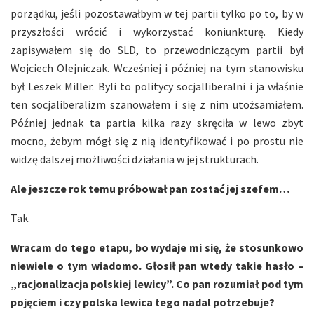
porządku, jeśli pozostawałbym w tej partii tylko po to, by w
przyszłości wrócić i wykorzystać koniunkturę. Kiedy
zapisywałem się do SLD, to przewodniczącym partii był
Wojciech Olejniczak. Wcześniej i później na tym stanowisku
był Leszek Miller. Byli to politycy socjalliberalni i ja właśnie
ten socjaliberalizm szanowałem i się z nim utożsamiałem.
Później jednak ta partia kilka razy skręciła w lewo zbyt
mocno, żebym mógł się z nią identyfikować i po prostu nie
widzę dalszej możliwości działania w jej strukturach.
Ale jeszcze rok temu próbował pan zostać jej szefem…
Tak.
Wracam do tego etapu, bo wydaje mi się, że stosunkowo
niewiele o tym wiadomo. Głosił pan wtedy takie hasło –
„racjonalizacja polskiej lewicy”. Co pan rozumiał pod tym
pojęciem i czy polska lewica tego nadal potrzebuje?