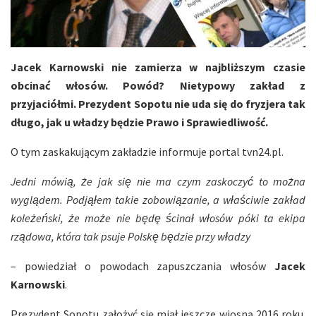
Jacek Karnowski nie zamierza w najbliższym czasie
obcinać włosów. Powód? Nietypowy zakład z
przyjaciółmi. Prezydent Sopotu nie uda się do fryzjera tak
długo, jak u władzy będzie Prawo i Sprawiedliwość.
O tym zaskakującym zakładzie informuje portal tvn24.pl.
Jedni mówią, że jak się nie ma czym zaskoczyć to można
wyglądem. Podjąłem takie zobowiązanie, a właściwie zakład
koleżeński, że może nie będę ścinał włosów póki ta ekipa
rządowa, która tak psuje Polskę będzie przy władzy
– powiedział o powodach zapuszczania włosów
Jacek
Karnowski
.
Prezydent Sopotu założyć się miał jeszcze wiosną 2016 roku.