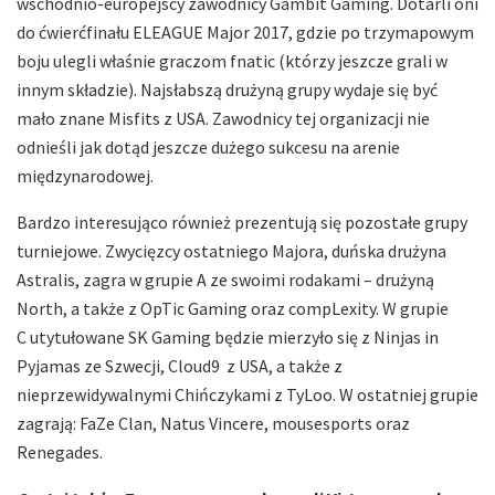
wschodnio-europejscy zawodnicy Gambit Gaming. Dotarli oni
do ćwierćfinału ELEAGUE Major 2017, gdzie po trzymapowym
boju ulegli właśnie graczom fnatic (którzy jeszcze grali w
innym składzie). Najsłabszą drużyną grupy wydaje się być
mało znane Misfits z USA. Zawodnicy tej organizacji nie
odnieśli jak dotąd jeszcze dużego sukcesu na arenie
międzynarodowej.
Bardzo interesująco również prezentują się pozostałe grupy
turniejowe. Zwycięzcy ostatniego Majora, duńska drużyna
Astralis, zagra w grupie A ze swoimi rodakami – drużyną
North, a także z OpTic Gaming oraz compLexity. W grupie
C utytułowane SK Gaming będzie mierzyło się z Ninjas in
Pyjamas ze Szwecji, Cloud9 z USA, a także z
nieprzewidywalnymi Chińczykami z TyLoo. W ostatniej grupie
zagrają: FaZe Clan, Natus Vincere, mousesports oraz
Renegades.