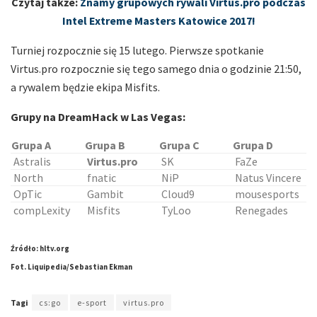
Czytaj także:
Znamy grupowych rywali Virtus.pro podczas
Intel Extreme Masters Katowice 2017!
Turniej rozpocznie się 15 lutego. Pierwsze spotkanie
Virtus.pro rozpocznie się tego samego dnia o godzinie 21:50,
a rywalem będzie ekipa Misfits.
Grupy na DreamHack w Las Vegas:
Grupa A
Grupa B
Grupa C
Grupa D
Astralis
Virtus.pro
SK
FaZe
North
fnatic
NiP
Natus Vincere
OpTic
Gambit
Cloud9
mousesports
compLexity
Misfits
TyLoo
Renegades
Źródło: hltv.org
Fot. Liquipedia/Sebastian Ekman
Tagi
cs:go
e-sport
virtus.pro