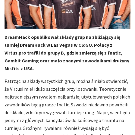
DreamHack opublikował składy grup na zbliżający się
turniej DreamHack w Las Vegas w CS:GO. Polacy z
Virtus.pro trafili do grupy B, gdzie zmierzą się z fnatic,
Gambit Gaming oraz mało znanymi zawodnikami drużyny
Misfits z USA.
Patrząc na składy wszystkich grup, można śmiało stwierdzić,
że Virtusi mieli dużo szczęścia przy losowaniu. Teoretycznie
najtrudniejszym rywalem najbardziej utytułowanych polskich
zawodników będą gracze fnatic. Szwedzi niedawno powrócili
do składu, w którym wygrywali turnieje rangi Major, więc będą
jednymi z głównych kandydatów do końcowego triumfu na
turnieju. Groźnymi rywalami również wydają się być