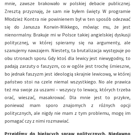
mnie, zawsze brakowało w polskiej debacie publicznej.
Zresztą przyznaję, że sam nie byłem święty. W programie
Młodzież Kontra nie powinienem był w ten sposób odezwać
się do Janusza Korwin-Mikkego, mówiąc mu, że jest
nienormalny. Brakuje mi w Polsce takiej angielskiej dyskusji
politycznej, w której spieramy się na argumenty, ale
szanujemy nawzajem. Niestety, ta brutalizacja występuje po
obu stronach sporu. Gdy ktoś dla lewicy jest niewygodny, to
padają zarzuty o faszyzm, co w ogóle jest trochę śmieszne,
bo jednak faszyzm jest ideologią skrajnie lewicową, w której
państwo stoi na czele niemal wszystkiego. No ale prawica
też ma swoje za uszami – wszyscy to lewacy, których trzeba
orać, wieszać, masakrować. Dla mnie jest to przykre,
ponieważ mam sporo znajomych z różnych opcji
politycznych, ale nigdy nie mam z tym problemu, mogę im
pomagać czy z nimi rozmawiać.
Przejdźmy do bieżących spraw politycznych. Niedawno