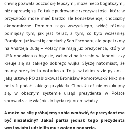
chwilę pozwala poczuć się lepszymi, może nieco bogatszymi,
niż naprawdę są. To takie pudrowanie rzeczywistości, które w
przyszłości może mieć bardzo złe konsekwencje, chociażby
ekonomiczne. Pomimo tego wszystkiego, widać różnicę
pomiędzy tym, jak jest teraz, a tym, co było wcześniej.
Pomijam już kwestię chociażby San Escobaru, ale popatrzmy
na Andrzeja Dudę – Polacy nie mają już prezydenta, który w
USA opowiada o bigosie, wchodzi na krzesło w Japonii, czy
kreuje się na takiego dobrego wujka. Słyszę natomiast, że
mamy prezydenta-notariusza. To ja w takim razie pytam –
jaką ustawę PO zablokował Bronisław Komorowski? Nikt nie
potrafi podać takiego przykładu. Chociaż też nie oszukujmy
się, w obecnym systemie urząd prezydenta w Polsce
sprowadza się właśnie do bycia rejentem władzy…
A może na siłę próbujemy sobie wmówić, że prezydent ma
być niezależny? Jakaś partia jednak tego prezydenta
wystawiała i udzieliła mu swojego poparcia.