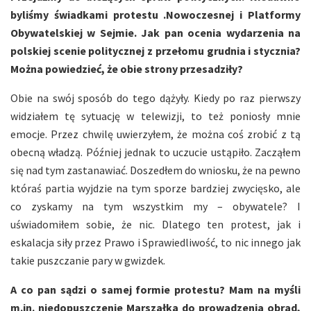
byliśmy świadkami protestu .Nowoczesnej i Platformy
Obywatelskiej w Sejmie. Jak pan ocenia wydarzenia na
polskiej scenie politycznej z przełomu grudnia i stycznia?
Można powiedzieć, że obie strony przesadziły?
Obie na swój sposób do tego dążyły. Kiedy po raz pierwszy
widziałem tę sytuację w telewizji, to też poniosły mnie
emocje. Przez chwilę uwierzyłem, że można coś zrobić z tą
obecną władzą. Później jednak to uczucie ustąpiło. Zacząłem
się nad tym zastanawiać. Doszedłem do wniosku, że na pewno
któraś partia wyjdzie na tym sporze bardziej zwycięsko, ale
co zyskamy na tym wszystkim my – obywatele? I
uświadomiłem sobie, że nic. Dlatego ten protest, jak i
eskalacja siły przez Prawo i Sprawiedliwość, to nic innego jak
takie puszczanie pary w gwizdek.
A co pan sądzi o samej formie protestu? Mam na myśli
m.in. niedopuszczenie Marszałka do prowadzenia obrad,