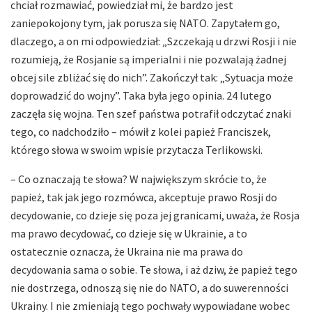
chciał rozmawiać, powiedział mi, że bardzo jest
zaniepokojony tym, jak porusza się NATO. Zapytałem go,
dlaczego, a on mi odpowiedział: „Szczekają u drzwi Rosji i nie
rozumieją, że Rosjanie są imperialni i nie pozwalają żadnej
obcej sile zbliżać się do nich”. Zakończył tak: „Sytuacja może
doprowadzić do wojny”. Taka była jego opinia. 24 lutego
zaczęła się wojna. Ten szef państwa potrafił odczytać znaki
tego, co nadchodziło – mówił z kolei papież Franciszek,
którego słowa w swoim wpisie przytacza Terlikowski.
– Co oznaczają te słowa? W największym skrócie to, że
papież, tak jak jego rozmówca, akceptuje prawo Rosji do
decydowanie, co dzieje się poza jej granicami, uważa, że Rosja
ma prawo decydować, co dzieje się w Ukrainie, a to
ostatecznie oznacza, że Ukraina nie ma prawa do
decydowania sama o sobie. Te słowa, i aż dziw, że papież tego
nie dostrzega, odnoszą się nie do NATO, a do suwerenności
Ukrainy. I nie zmieniają tego pochwały wypowiadane wobec