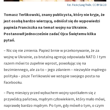
Fot. Flickr/
Long Thiên
,
CC BY-SA 2.0
Tomasz Terlikowski, znany publicysta, który nie kryje, że
jest osobą bardzo wierzącą, odniósł się do wypowiedzi
papieża Franciszka na temat wojny na Ukrainie.
Postanowił jednocześnie zadać Ojcu Świętemu kilka
pytań.
– Nic się nie zmienia. Papież brnie w przekonywanie, że za
wojnę w Ukrainie, za brutalną agresję odpowiada NATO. I tym
razem mówi to zupełnie wprost, powołując się na
bezimiennego, ale za to – jego zdaniem – niezwykle mądrego
polityka – pisze Terlikowski we wstępie swojego posta na
Facebooku.
– Parę miesięcy przed wybuchem wojny spotkałem się z
przywódcą państwa, mądrym człowiekiem, który mało mówi,
naprawdę bardzo mądrym. Po tym, gdy mówił o tym, o czym