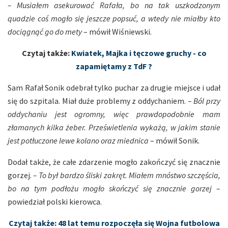
– Musiałem asekurować Rafała, bo na tak uszkodzonym
quadzie coś mogło się jeszcze popsuć, a wtedy nie miałby kto
dociągnąć go do mety
– mówił Wiśniewski.
Czytaj także:
Kwiatek, Majka i tęczowe gruchy - co
zapamiętamy z TdF ?
Sam Rafał Sonik odebrał tylko puchar za drugie miejsce i udał
się do szpitala. Miał duże problemy z oddychaniem.
– Ból przy
oddychaniu jest ogromny, więc prawdopodobnie mam
złamanych kilka żeber. Prześwietlenia wykażą, w jakim stanie
jest potłuczone lewe kolano oraz miednica
– mówił Sonik.
Dodał także, że całe zdarzenie mogło zakończyć się znacznie
gorzej.
– To był bardzo śliski zakręt. Miałem mnóstwo szczęścia,
bo na tym podłożu mogło skończyć się znacznie gorzej
–
powiedział polski kierowca.
Czytaj także: 48 lat temu rozpoczęła się Wojna futbolowa