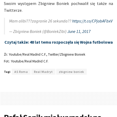
Swoim występem Zbigniew Boniek pochwalił się także na
Twitterze.
Mam alibi???zagranie 26 sekunda??
https://t.co/CPjobAFbxV
— Zbigniew Boniek (@BoniekZibi)
June 11, 2017
Czytaj także: 48 lat temu rozpoczęła się Wojna futbolowa
Źr.: Youtube/Real Madrid C.F., Twitter/Zbigniew Boniek
Fot.: Youtube/Real Madrid C.F.
Tagi
AS Roma
Real Madryt
zbigniew boniek