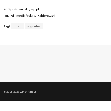
Źr.: SportoweFakty.wp.pl
Fot.: Wikimedia/Łukasz Zabierowski
Tagi
quad
wypadek
© 2013-2026 wMeritum.pl