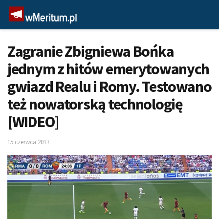
Zagranie Zbigniewa Bońka
jednym z hitów emerytowanych
gwiazd Realu i Romy. Testowano
też nowatorską technologię
[WIDEO]
15 czerwca 2017