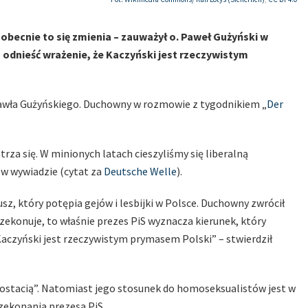
 obecnie to się zmienia – zauważył o. Paweł Gużyński w
odnieść wrażenie, że Kaczyński jest rzeczywistym
Pawła Gużyńskiego. Duchowny w rozmowie z tygodnikiem „
Der
za się. W minionych latach cieszyliśmy się liberalną
i w wywiadzie (cytat za
Deutsche Welle
).
sz, który potępia gejów i lesbijki w Polsce. Duchowny zwrócił
zekonuje, to właśnie prezes PiS wyznacza kierunek, który
Kaczyński jest rzeczywistym prymasem Polski” – stwierdził
postacią”. Natomiast jego stosunek do homoseksualistów jest w
rzekonania prezesa PiS.