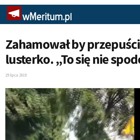
Zahamował by przepuścić
lusterko. „To się nie sp
29 lipca 2019