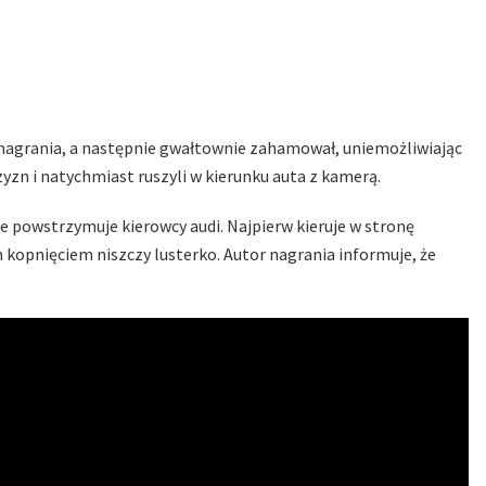
 nagrania, a następnie gwałtownie zahamował, uniemożliwiając
zn i natychmiast ruszyli w kierunku auta z kamerą.
ie powstrzymuje kierowcy audi. Najpierw kieruje w stronę
opnięciem niszczy lusterko. Autor nagrania informuje, że