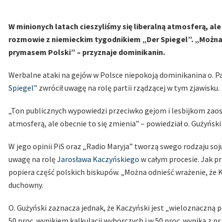
W minionych latach cieszyliśmy się liberalną atmosferą, ale
rozmowie z niemieckim tygodnikiem „Der Spiegel”. „Można 
prymasem Polski” – przyznaje dominikanin.
Werbalne ataki na gejów w Polsce niepokoją dominikanina o. 
Spiegel
” zwrócił uwagę na rolę partii rządzącej w tym zjawisku.
„Ton publicznych wypowiedzi przeciwko gejom i lesbijkom zaostr
atmosferą, ale obecnie to się zmienia” – powiedział o. Gużyńsk
W jego opinii PiS oraz „Radio Maryja” tworzą swego rodzaju soju
uwagę na rolę
Jarosława Kaczyńskiego
w całym procesie. Jak pr
popiera część polskich biskupów. „Można odnieść wrażenie, że 
duchowny.
O. Gużyński zaznacza jednak, że Kaczyński jest „wieloznaczną 
50 proc. wynikiem kalkulacji wyborczych i w 50 proc. wynika z p