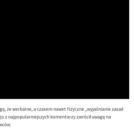
gę, że werbalne, a czasem nawet fizyczne „wyjaśnianie zasad
nego z najpopularniejszych komentarzy zwrócił uwagę na
wców.