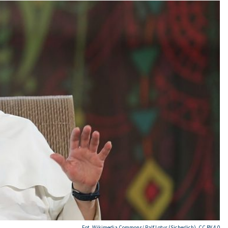
Fot. Wikimedia Commons/
Ralf Lotys (Sicherlich)
,
CC BY 4.0