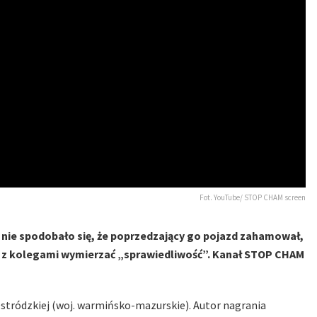
Fot. YouTube/ STOP CHAM screen
nie spodobało się, że poprzedzający go pojazd zahamował,
gł z kolegami wymierzać „sprawiedliwość”. Kanał STOP CHAM
Ostródzkiej (woj. warmińsko-mazurskie). Autor nagrania