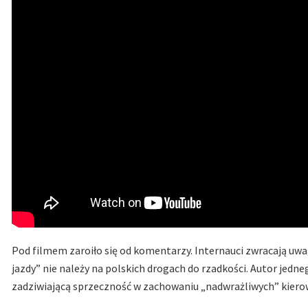
Pod filmem zaroiło się od komentarzy. Internauci zwracają uwa
jazdy” nie należy na polskich drogach do rzadkości. Autor jed
zadziwiającą sprzeczność w zachowaniu „nadwrażliwych” kiero