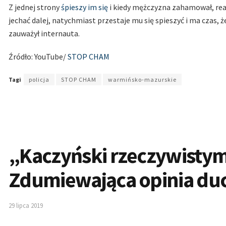
Z jednej strony
śpieszy im się
i kiedy mężczyzna zahamował, reag
jechać dalej, natychmiast przestaje mu się spieszyć i ma czas, 
zauważył internauta.
Źródło: YouTube/
STOP CHAM
Tagi
policja
STOP CHAM
warmińsko-mazurskie
„Kaczyński rzeczywistym
Zdumiewająca opinia d
29 lipca 2019