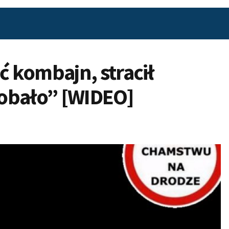
 kombajn, stracił
odobało” [WIDEO]