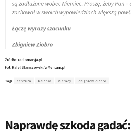
są zadłużone wobec Niemiec. Proszę, żeby Pan –
zachował w swoich wypowiedziach większą powśc
Łączę wyrazy szacunku
Zbigniew Ziobro
Źródło: radiomaryja.pl
Fot. Rafał Staniszewski/wMeritum.pl
Tagi
cenzura
Kolonia
niemcy
Zbigniew Ziobro
Naprawdę szkoda gadać: 