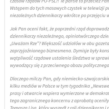
czasów rządów PO-PSL?! Te partie to przecież Pa
Wstępem do tych masowych czystek w telewizji pu
niezależnych dziennikarzy wkrótce po przejęciu
Jak Pan oceni fakt, że poprzedni rząd doprowadz
dziennikarzy niezależnego, opiniotwórczego dzi
„Uważam Rze”? Większość udziałów w obu gazeta
zaprzyjaźnionego biznesmena. Dymisje były kons
wątpliwość rządowe ustalenia śledztwa w sprawi
wywodzący się z przeciwnego obozu politycznego 
Dlaczego milczy Pan, gdy niemiecko-szwajcarskie
kilku mediów w Polsce w tym tygodnika „Newswee
prasy i otwarcie wspiera wymierzone w demokraty
tego zagranicznego koncernu z aprobatą oceni
Tomasza Lisa, który wyszedł z roli dziennikarza 