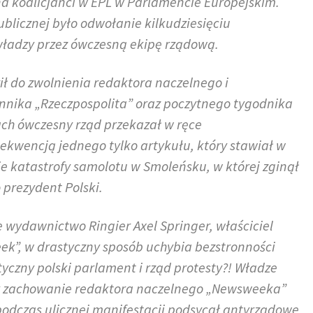
na koalicjanci w EPL w Parlamencie Europejskim.
blicznej było odwołanie kilkudziesięciu
 władzy przez ówczesną ekipę rządową.
ił do zwolnienia redaktora naczelnego i
ennika „Rzeczpospolita” oraz poczytnego tygodnika
ch ówczesny rząd przekazał w ręce
ekwencją jednego tylko artykułu, który stawiał w
e katastrofy samolotu w Smoleńsku, w której zginął
prezydent Polski.
 wydawnictwo Ringier Axel Springer, właściciel
k”, w drastyczny sposób uchybia bezstronności
czny polski parlament i rząd protesty?! Władze
ły zachowanie redaktora naczelnego „Newsweeka”
i podczas ulicznej manifestacji podsycał antyrządowe