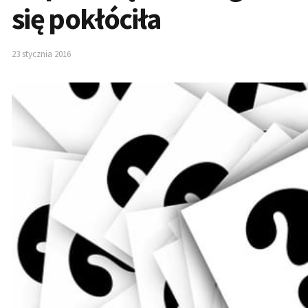
się pokłóciła
23 stycznia 2016