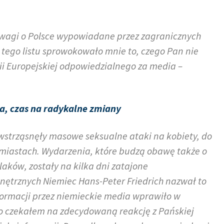
agi o Polsce wypowiadane przez zagranicznych
 tego listu sprowokowało mnie to, czego Pan nie
ii Europejskiej odpowiedzialnego za media –
a, czas na radykalne zmiany
wstrząsnęły masowe seksualne ataki na kobiety, do
 miastach. Wydarzenia, które budzą obawę także o
ków, zostały na kilka dni zatajone
nętrznych Niemiec Hans-Peter Friedrich nazwał to
formacji przez niemieckie media wprawiło w
no czekałem na zdecydowaną reakcję z Pańskiej