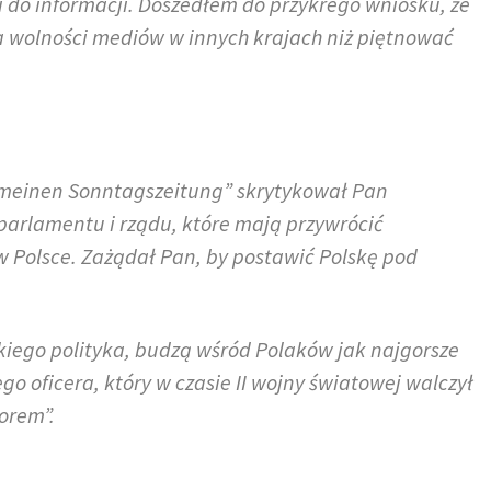
 do informacji. Doszedłem do przykrego wniosku, że
a wolności mediów w innych krajach niż piętnować
gemeinen Sonntagszeitung” skrytykował Pan
arlamentu i rządu, które mają przywrócić
 Polsce. Zażądał Pan, by postawić Polskę pod
iego polityka, budzą wśród Polaków jak najgorsze
o oficera, który w czasie II wojny światowej walczył
orem”.