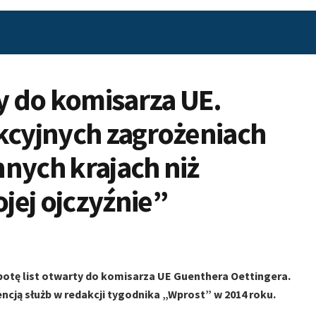
ty do komisarza UE.
kcyjnych zagrożeniach
nych krajach niż
jej ojczyźnie”
otę list otwarty do
komisarza UE Guenthera Oettingera.
ncją służb w redakcji tygodnika „Wprost” w 2014 roku.