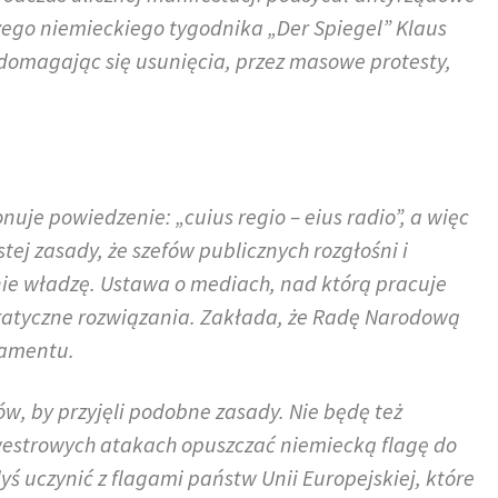
zego niemieckiego tygodnika „Der Spiegel” Klaus
omagając się usunięcia, przez masowe protesty,
uje powiedzenie: „cuius regio – eius radio”, a więc
tej zasady, że szefów publicznych rozgłośni i
nie władzę. Ustawa o mediach, nad którą pracuje
kratyczne rozwiązania. Zakłada, że Radę Narodową
lamentu.
, by przyjęli podobne zasady. Nie będę też
lwestrowych atakach opuszczać niemiecką flagę do
ś uczynić z flagami państw Unii Europejskiej, które