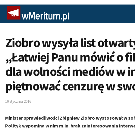
Ziobro wysyła list otwar
„Łatwiej Panu mówić o fi
dla wolności mediów w in
piętnować cenzurę w swo
10 stycznia 2016
Minister sprawiedliwości Zbigniew Ziobro wystosował w sob
Polityk wypomina w nim m.in. brak zainteresowania interwe