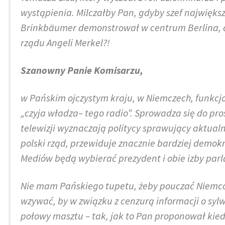
wystąpienia. Milczałby Pan, gdyby szef najwięks
Brinkbäumer demonstrował w centrum Berlina, d
rządu Angeli Merkel?!
Szanowny Panie Komisarzu,
w Pańskim ojczystym kraju, w Niemczech, funkcjon
„czyja władza– tego radio”. Sprowadza się do pros
telewizji wyznaczają politycy sprawujący aktual
polski rząd, przewiduje znacznie bardziej demo
Mediów będą wybierać prezydent i obie izby par
Nie mam Pańskiego tupetu, żeby pouczać Niemców
wzywać, by w związku z cenzurą informacji o sy
połowy masztu – tak, jak to Pan proponował kiedy