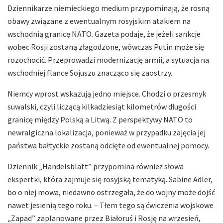
Dziennikarze niemieckiego medium przypominają, że rosną
obawy związane z ewentualnym rosyjskim atakiem na
wschodnią granicę NATO. Gazeta podaje, że jeżeli sankcje
wobec Rosji zostaną złagodzone, wówczas Putin może się
rozochocić. Przeprowadzi modernizację armii, a sytuacja na
wschodniej flance Sojuszu znacząco się zaostrzy.
Niemcy wprost wskazują jedno miejsce. Chodzi o przesmyk
suwalski, czyli liczącą kilkadziesiąt kilometrów długości
granicę między Polską a Litwą. Z perspektywy NATO to
newralgiczna lokalizacja, ponieważ w przypadku zajęcia jej
państwa bałtyckie zostaną odcięte od ewentualnej pomocy.
Dziennik „Handelsblatt” przypomina również słowa
ekspertki, która zajmuje się rosyjską tematyką. Sabine Adler,
bo o niej mowa, niedawno ostrzegała, że do wojny może dojść
nawet jesienią tego roku. – Tłem tego są ćwiczenia wojskowe
„Zapad” zaplanowane przez Białoruś i Rosję na wrzesień,