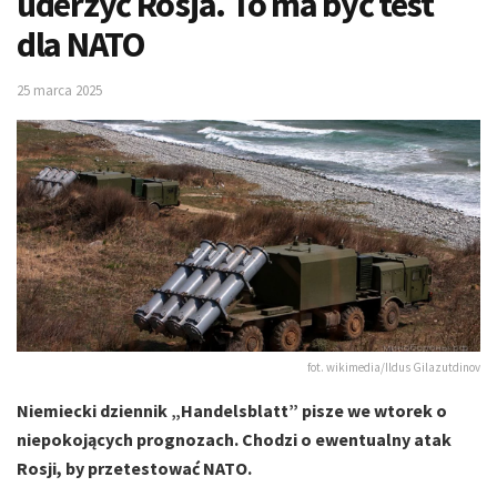
uderzyć Rosja. To ma być test
dla NATO
25 marca 2025
fot. wikimedia/Ildus Gilazutdinov
Niemiecki dziennik „Handelsblatt” pisze we wtorek o
niepokojących prognozach. Chodzi o ewentualny atak
Rosji, by przetestować NATO.