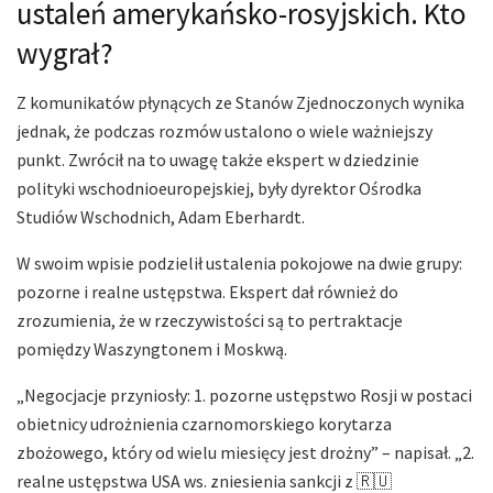
ustaleń amerykańsko-rosyjskich. Kto
wygrał?
Z komunikatów płynących ze Stanów Zjednoczonych wynika
jednak, że podczas rozmów ustalono o wiele ważniejszy
punkt. Zwrócił na to uwagę także ekspert w dziedzinie
polityki wschodnioeuropejskiej, były dyrektor Ośrodka
Studiów Wschodnich, Adam Eberhardt.
W swoim wpisie podzielił ustalenia pokojowe na dwie grupy:
pozorne i realne ustępstwa. Ekspert dał również do
zrozumienia, że w rzeczywistości są to pertraktacje
pomiędzy Waszyngtonem i Moskwą.
„Negocjacje przyniosły: 1. pozorne ustępstwo Rosji w postaci
obietnicy udrożnienia czarnomorskiego korytarza
zbożowego, który od wielu miesięcy jest drożny” – napisał. „2.
realne ustępstwa USA ws. zniesienia sankcji z 🇷🇺