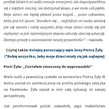
prośbę bliskich mi osób) emocje emocjami, ale dogadywaliśmy
się z mężem inaczej, nie dotrzymał słowa, a we mnie coś pękło.
Moje dzieci nie będą płakać przez kogoś… przez człowieka,
który jest ich ojcem. Starałam się… najbliższe mi osoby wiedzą
jak się staram i robię wszystko żeby moje dzieci miały się jak
najlepiej i w jak najmniejszym stopniu odczuły obecną sytuację.
Dlatego proszę o uszanowanie naszej prywatności”
– napisała.
Czytaj także:
Kolejny poruszający wpis żony Piotra Żyły.
\"Robię wszystko, żeby moje dzieci miały się jak najlepiej\
Piotr Żyła: „Zostałem zmuszony do wyprowadzki”
Wiele osób z pewnością czekało na komentarz Piotra Żyły. W
końcu został on zamieszczony na profilu polskiego skoczka
na Facebooku. Żyła opisał w nim całą sytuację ze swojej
perspektywy.
Jak poinformował polski zawodnik, jego małżeństwo