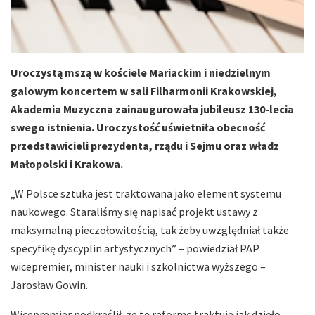
Uroczystą mszą w kościele Mariackim i niedzielnym
galowym koncertem w sali Filharmonii Krakowskiej,
Akademia Muzyczna zainaugurowała jubileusz 130-lecia
swego istnienia. Uroczystość uświetniła obecność
przedstawicieli prezydenta, rządu i Sejmu oraz władz
Małopolski i Krakowa.
„W Polsce sztuka jest traktowana jako element systemu
naukowego. Staraliśmy się napisać projekt ustawy z
maksymalną pieczołowitością, tak żeby uwzględniał także
specyfikę dyscyplin artystycznych” – powiedział PAP
wicepremier, minister nauki i szkolnictwa wyższego –
Jarosław Gowin.
Wicepremier podkreślił, że tę reformę traktuje jak dzieło