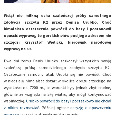
Wciąż nie milkną echa szaleńczej próby samotnego
zdobycia szczytu K2 przez Denisa Urubko. Choć
himalaista ostatecznie powrócił do bazy i postanowił
opuścić wyprawę, to gorzkich słów pod jego adresem nie
szczędzi Krzysztof Wielicki, kierownik narodowej
wyprawy na K2.
Dwa dni temu Denis Urubko zaskoczył wszystkich swoją
szaleńczą próbą samodzielnego zdobycia szczytu K2.
Ostatecznie samotny atak Urubki się nie powiódł. Choć
w niedzielę himalaista dotarł w okolice obozu trzeciego na
wysokości ok. 7200 m., to warunki były jednak zbyt trudne,
głównie ze względu na siłę wiatru, aby mógł kontynuować
wspinaczkę.
Urubko powrócił do bazy i początkowo nie chciał
z nikim rozmawiać
. Później ogłosił
decyzję o opuszczeniu
wyprawy
, co zaakceptowała reszta zespołu.