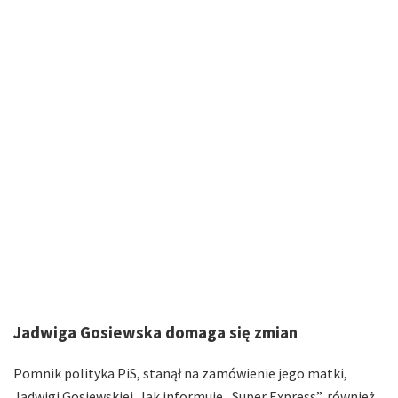
Jadwiga Gosiewska domaga się zmian
Pomnik polityka PiS, stanął na zamówienie jego matki,
Jadwigi Gosiewskiej. Jak informuje „Super Express”, również