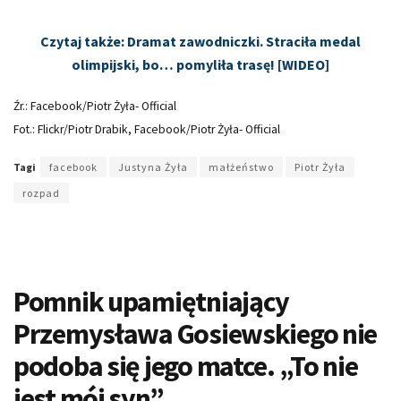
Czytaj także: Dramat zawodniczki. Straciła medal
olimpijski, bo… pomyliła trasę! [WIDEO]
Źr.: Facebook/Piotr Żyła- Official
Fot.: Flickr/Piotr Drabik, Facebook/Piotr Żyła- Official
Tagi
facebook
Justyna Żyła
małżeństwo
Piotr Żyła
rozpad
Pomnik upamiętniający
Przemysława Gosiewskiego nie
podoba się jego matce. „To nie
jest mój syn”