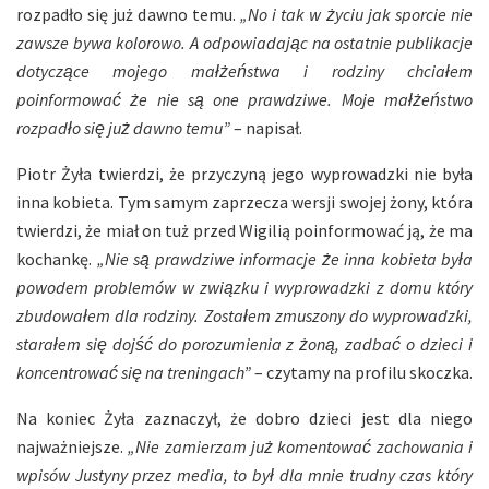
rozpadło się już dawno temu.
„No i tak w życiu jak sporcie nie
zawsze bywa kolorowo. A odpowiadając na ostatnie publikacje
dotyczące mojego małżeństwa i rodziny chciałem
poinformować że nie są one prawdziwe. Moje małżeństwo
rozpadło się już dawno temu”
– napisał.
Piotr Żyła twierdzi, że przyczyną jego wyprowadzki nie była
inna kobieta. Tym samym zaprzecza wersji swojej żony, która
twierdzi, że miał on tuż przed Wigilią poinformować ją, że ma
kochankę.
„Nie są prawdziwe informacje że inna kobieta była
powodem problemów w związku i wyprowadzki z domu który
zbudowałem dla rodziny. Zostałem zmuszony do wyprowadzki,
starałem się dojść do porozumienia z żoną, zadbać o dzieci i
koncentrować się na treningach”
– czytamy na profilu skoczka.
Na koniec Żyła zaznaczył, że dobro dzieci jest dla niego
najważniejsze.
„Nie zamierzam już komentować zachowania i
wpisów Justyny przez media, to był dla mnie trudny czas który