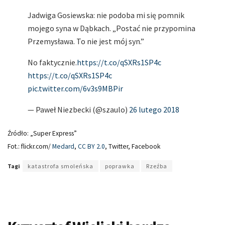
Jadwiga Gosiewska: nie podoba mi się pomnik
mojego syna w Dąbkach. „Postać nie przypomina
Przemysława. To nie jest mój syn.”
No faktycznie.
https://t.co/qSXRs1SP4c
https://t.co/qSXRs1SP4c
pic.twitter.com/6v3s9MBPir
— Paweł Niezbecki (@szaulo)
26 lutego 2018
Źródło: „Super Express”
Fot.: flickr.com/
Medard
,
CC BY 2.0
, Twitter, Facebook
Tagi
katastrofa smoleńska
poprawka
Rzeźba