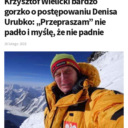
Krzysztof Wielicki bardzo
gorzko o postępowaniu Denisa
Urubko: „Przepraszam” nie
padło i myślę, że nie padnie
26 lutego 2018