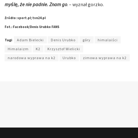
myślę, że nie padnie. Znam go
. – wyznał gorzko.
Źródło: sport.pl; tvn24.pl
Fot.: Facebook/Denis Urubko FANS
Tagi
Adam Bielecki
Denis Urubko
góry
himalaiści
Himalaizm
K2
Krzysztof Wielicki
narodowa wyprawa na k2
Urubko
zimowa wyprawa na k2