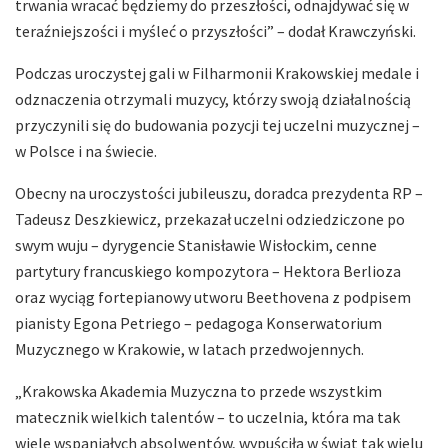
trwania wracać będziemy do przeszłości, odnajdywać się w
teraźniejszości i myśleć o przyszłości” – dodał Krawczyński.
Podczas uroczystej gali w Filharmonii Krakowskiej medale i
odznaczenia otrzymali muzycy, którzy swoją działalnością
przyczynili się do budowania pozycji tej uczelni muzycznej –
w Polsce i na świecie.
Obecny na uroczystości jubileuszu, doradca prezydenta RP –
Tadeusz Deszkiewicz, przekazał uczelni odziedziczone po
swym wuju – dyrygencie Stanisławie Wisłockim, cenne
partytury francuskiego kompozytora – Hektora Berlioza
oraz wyciąg fortepianowy utworu Beethovena z podpisem
pianisty Egona Petriego – pedagoga Konserwatorium
Muzycznego w Krakowie, w latach przedwojennych.
„Krakowska Akademia Muzyczna to przede wszystkim
matecznik wielkich talentów – to uczelnia, która ma tak
wiele wspaniałych absolwentów, wypuściła w świat tak wielu