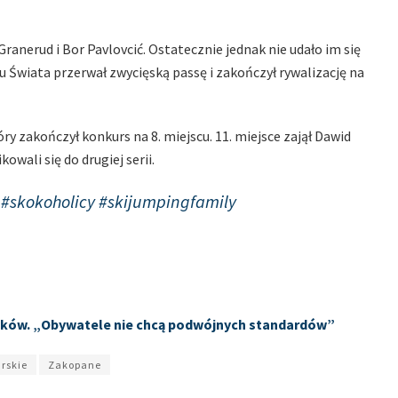
ranerud i Bor Pavlovcić. Ostatecznie jednak nie udało im się
u Świata przerwał zwycięską passę i zakończył rywalizację na
ry zakończył konkurs na 8. miejscu. 11. miejsce zajął Dawid
owali się do drugiej serii.
y
#skokoholicy
#skijumpingfamily
tyków. „Obywatele nie chcą podwójnych standardów”
arskie
Zakopane