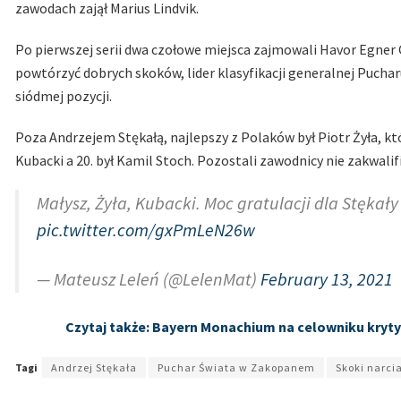
zawodach zajął Marius Lindvik.
Po pierwszej serii dwa czołowe miejsca zajmowali Havor Egner G
powtórzyć dobrych skoków, lider klasyfikacji generalnej Puchar
siódmej pozycji.
Poza Andrzejem Stękałą, najlepszy z Polaków był Piotr Żyła, któ
Kubacki a 20. był Kamil Stoch. Pozostali zawodnicy nie zakwalifik
Małysz, Żyła, Kubacki. Moc gratulacji dla Stękał
pic.twitter.com/gxPmLeN26w
— Mateusz Leleń (@LelenMat)
February 13, 2021
Czytaj także: Bayern Monachium na celowniku kry
Tagi
Andrzej Stękała
Puchar Świata w Zakopanem
Skoki narci