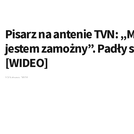
Pisarz na antenie TVN: „M
jestem zamożny”. Padły s
[WIDEO]
13 lutego 2021