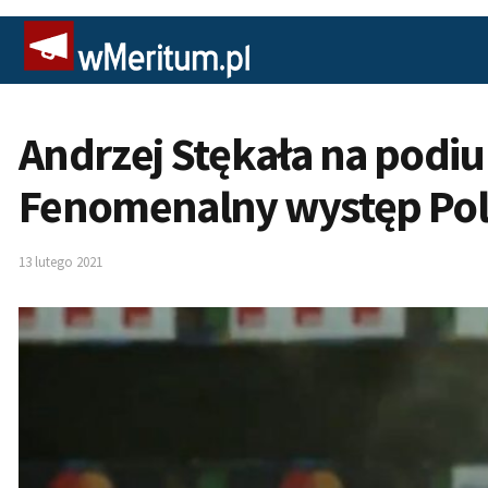
Andrzej Stękała na pod
Fenomenalny występ Pol
13 lutego 2021