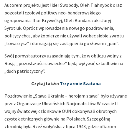
Autorem projektu jest lider Swobody, Oleh Tiahnybok oraz
pozostali czołowi politycy neo-banderowskiego
ugrupowania: Ihor Krywećkyj, Oleh Bondarczuk i Juryj
Syrotiuk. Oprócz wprowadzenia nowego pozdrowienia,
politycy chcą, aby żołnierze nie używali wobec siebie zwrotu
„towarzysz” i domagają się zastąpienia go słowem „pan”.
Swój pomysł autorzy uzasadniają tym, że w obliczu wojny z
Rosją „pozostałości sowieckie” będą wpływać szkodliwie na
„duch patriotyczny”.
Czytaj także:
Trzy armie Szatana
Pozdrowienie „Sława Ukrainie – herojam sława” było używane
przez Organizacje Ukraińskich Nacjonalistów. W czasie II
wojny światowej członkowie OUN dokonywali okrutnych
czystek etnicznych głównie na Polakach. Szczególną
zbrodnią była Rzeź wołyńska z lipca 1943, gdzie ofiarom