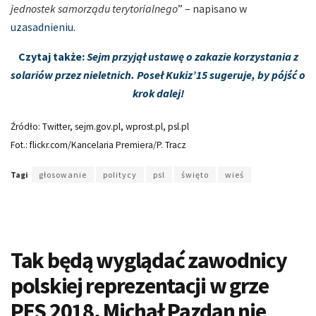
jednostek samorządu terytorialnego
” – napisano w
uzasadnieniu
.
Czytaj także:
Sejm przyjął ustawę o zakazie korzystania z
solariów przez nieletnich. Poseł Kukiz’15 sugeruje, by pójść o
krok dalej!
Źródło: Twitter, sejm.gov.pl, wprost.pl, psl.pl
Fot.: flickr.com/Kancelaria Premiera/P. Tracz
Tagi
głosowanie
politycy
psl
święto
wieś
Tak będą wyglądać zawodnicy
polskiej reprezentacji w grze
PES 2018. Michał Pazdan nie