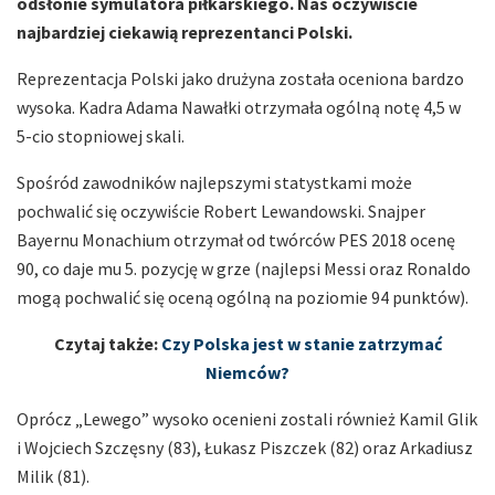
odsłonie symulatora piłkarskiego. Nas oczywiście
najbardziej ciekawią reprezentanci Polski.
Reprezentacja Polski jako drużyna została oceniona bardzo
wysoka. Kadra Adama Nawałki otrzymała ogólną notę 4,5 w
5-cio stopniowej skali.
Spośród zawodników najlepszymi statystkami może
pochwalić się oczywiście Robert Lewandowski. Snajper
Bayernu Monachium otrzymał od twórców PES 2018 ocenę
90, co daje mu 5. pozycję w grze (najlepsi Messi oraz Ronaldo
mogą pochwalić się oceną ogólną na poziomie 94 punktów).
Czytaj także:
Czy Polska jest w stanie zatrzymać
Niemców?
Oprócz „Lewego” wysoko ocenieni zostali również Kamil Glik
i Wojciech Szczęsny (83), Łukasz Piszczek (82) oraz Arkadiusz
Milik (81).