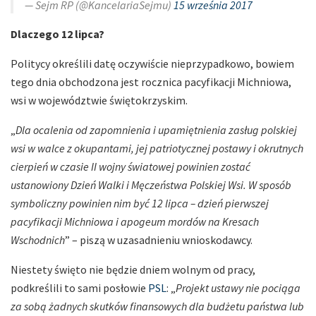
— Sejm RP (@KancelariaSejmu)
15 września 2017
Dlaczego 12 lipca?
Politycy określili datę oczywiście nieprzypadkowo, bowiem
tego dnia obchodzona jest rocznica pacyfikacji Michniowa,
wsi w województwie świętokrzyskim.
„
Dla ocalenia od zapomnienia i upamiętnienia zasług polskiej
wsi w walce z okupantami, jej patriotycznej postawy i okrutnych
cierpień w czasie II wojny światowej powinien zostać
ustanowiony Dzień Walki i Męczeństwa Polskiej Wsi. W sposób
symboliczny powinien nim być 12 lipca – dzień pierwszej
pacyfikacji Michniowa i apogeum mordów na Kresach
Wschodnich
” – piszą w uzasadnieniu wnioskodawcy.
Niestety święto nie będzie dniem wolnym od pracy,
podkreślili to sami posłowie
PSL
: „
Projekt ustawy nie pociąga
za sobą żadnych skutków finansowych dla budżetu państwa lub