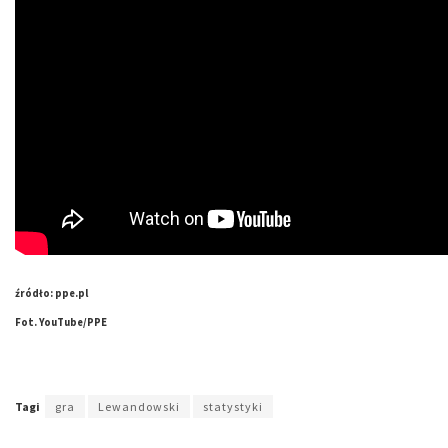
źródło: ppe.pl
Fot. YouTube/PPE
Tagi
gra
Lewandowski
statystyki