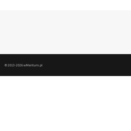
© 2013-2026 wMeritum.pl