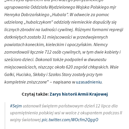
ugrupowania Oddziału Wydzielonego Wojska Polskiego mjr
Henryka Dobrzańskiego „Hubala”. W odwecie za pomoc
udzieloną „hubalczykom” oddziały niemieckie dopuściły się
licznych zbrodni na ludności cywilnej. Różnymi formami represji
dotkniętych zostało 31 miejscowości w przedwojennych
powiatach koneckim, kieleckim i opoczyńskim. Niemcy
zamordowali łącznie 712 osób cywilnych, w tym dwie kobiety i
sześcioro dzieci. Dokonali także podpaleń w dwunastu
miejscowościach, niszcząc około 620 zagród chłopskich. Wsie
Gałki, Hucisko, Skłoby i Szałas Stary zostały przy tym
kompletnie zniszczone
” – napisano w
uzasadnieniu
.
Czytaj także:
Zarys historii Armii Krajowej
#Sejm
ustanowił świętem państwowym dzień 12 lipca dla
upamiętnienia polskiej wsi w walce z okupantem podczas II
wojny światowej
pic.twitter.com/WOcfm2QggO