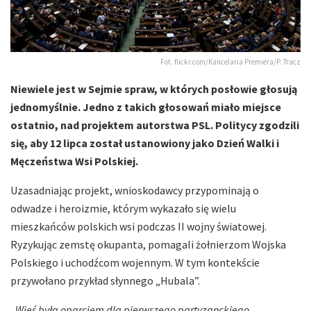
Fot. flickr.com/Kancelaria Premiera/P. Tracz
Niewiele jest w Sejmie spraw, w których posłowie głosują
jednomyślnie. Jedno z takich głosowań miało miejsce
ostatnio, nad projektem autorstwa PSL. Politycy zgodzili
się, aby 12 lipca został ustanowiony jako Dzień Walki i
Męczeństwa Wsi Polskiej.
Uzasadniając projekt, wnioskodawcy przypominają o
odwadze i heroizmie, którym wykazało się wielu
mieszkańców polskich wsi podczas II wojny światowej.
Ryzykując zemstę okupanta, pomagali żołnierzom Wojska
Polskiego i uchodźcom wojennym. W tym kontekście
przywołano przykład słynnego „Hubala”.
„
Wieś była oparciem dla pierwszego partyzanckiego