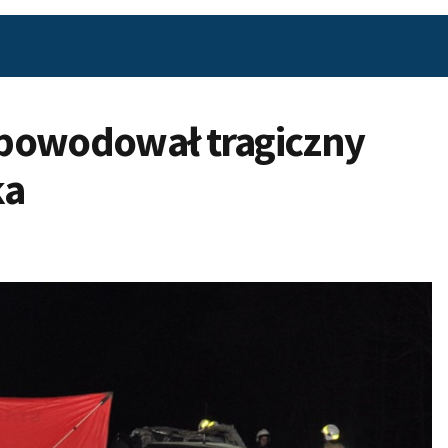
 spowodował tragiczny
ka