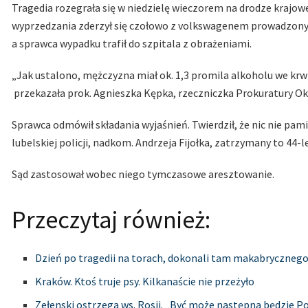
Tragedia rozegrała się w niedzielę wieczorem na drodze krajowej
wyprzedzania zderzył się czołowo z volkswagenem prowadzonym 
a sprawca wypadku trafił do szpitala z obrażeniami.
„Jak ustalono, mężczyzna miał ok. 1,3 promila alkoholu we krw
przekazała prok. Agnieszka Kępka, rzeczniczka Prokuratury Ok
Sprawca odmówił składania wyjaśnień. Twierdził, że nic nie pam
lubelskiej policji, nadkom. Andrzeja Fijołka, zatrzymany to 44-le
Sąd zastosował wobec niego tymczasowe aresztowanie.
Przeczytaj również:
Dzień po tragedii na torach, dokonali tam makabrycznego
Kraków. Ktoś truje psy. Kilkanaście nie przeżyło
Zełenski ostrzega ws. Rosji. „Być może następna będzie P