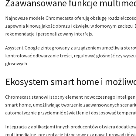
Zaawansowane funkcje multimedi
Najnowsze modele Chromecasta oferują obsługę rozdzielczośc
zapewnia kinową jakość obrazu i dźwięku w domowym zaciszu.
rekomendacje i personalizowany interfejs.
Asystent Google zintegrowany z urządzeniem umożliwia stero
kontrolować odtwarzanie treści, regulować głośność czy wysz
głosowych.
Ekosystem smart home i możliwoś
Chromecast stanowi istotny element nowoczesnego inteligen
smart home, umożliwiając tworzenie zaawansowanych scenariu
automatycznie przyciemnić oświetlenie i dostosować tempera
Integracja z aplikacjami innych producentów otwiera dodatko
multimedialne, prezentacje biznesowe czy nawet prowadzić wi