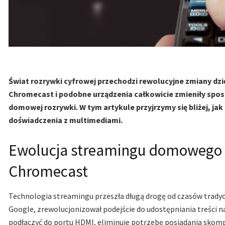
Świat rozrywki cyfrowej przechodzi rewolucyjne zmiany d
Chromecast i podobne urządzenia całkowicie zmieniły spos
domowej rozrywki. W tym artykule przyjrzymy się bliżej, jak
doświadczenia z multimediami.
Ewolucja streamingu domowego z
Chromecast
Technologia streamingu przeszła długą drogę od czasów trad
Google, zrewolucjonizował podejście do udostępniania treści n
podłączyć do portu HDMI, eliminuje potrzebę posiadania sk