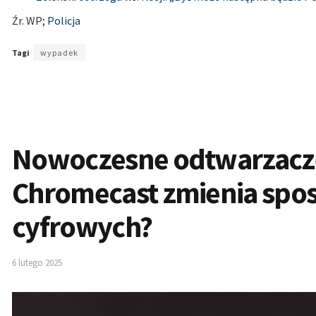
Źr. WP;
Policja
Tagi
wypadek
Nowoczesne odtwarzacze
Chromecast zmienia spos
cyfrowych?
6 lutego 2025