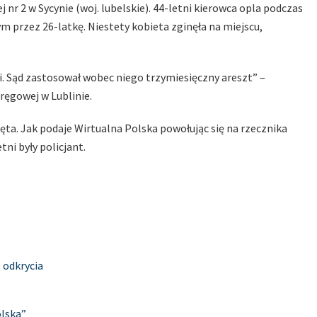
 nr 2 w Sycynie (woj. lubelskie). 44-letni kierowca opla podczas
przez 26-latkę. Niestety kobieta zginęła na miejscu,
i. Sąd zastosował wobec niego trzymiesięczny areszt” –
ręgowej w Lublinie.
ięta. Jak podaje Wirtualna Polska powołując się na rzecznika
tni były policjant.
 odkrycia
olska”