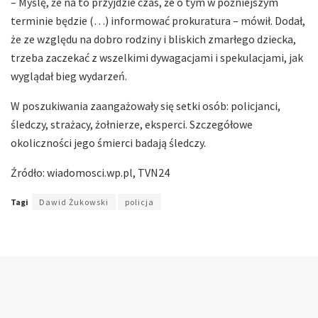
– Myślę, że na to przyjdzie czas, że o tym w późniejszym
terminie będzie (…) informować prokuratura – mówił. Dodał,
że ze względu na dobro rodziny i bliskich zmarłego dziecka,
trzeba zaczekać z wszelkimi dywagacjami i spekulacjami, jak
wyglądał bieg wydarzeń.
W poszukiwania zaangażowały się setki osób: policjanci,
śledczy, strażacy, żołnierze, eksperci. Szczegółowe
okoliczności jego śmierci badają śledczy.
Źródło: wiadomosci.wp.pl, TVN24
Tagi
Dawid Żukowski
policja