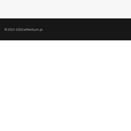
© 2013-2026 wMeritum.pl