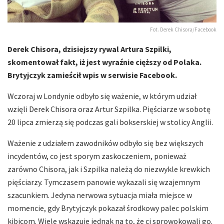
Fot. Derek Chisora/Facebook
Derek Chisora, dzisiejszy rywal Artura Szpilki,
skomentował fakt, iż jest wyraźnie cięższy od Polaka.
Brytyjczyk zamieścił wpis w serwisie Facebook.
Wczoraj w Londynie odbyło się ważenie, w którym udział
wzięli Derek Chisora oraz Artur Szpilka. Pięściarze w sobotę
20 lipca zmierzą się podczas gali bokserskiej w stolicy Anglii.
Ważenie z udziałem zawodników odbyło się bez większych
incydentów, co jest sporym zaskoczeniem, ponieważ
zarówno Chisora, jak i Szpilka należą do niezwykle krewkich
pięściarzy. Tymczasem panowie wykazali się wzajemnym
szacunkiem. Jedyna nerwowa sytuacja miała miejsce w
momencie, gdy Brytyjczyk pokazał środkowy palec polskim
kibicom. Wiele wskazuje jednak na to, że ci sprowokowali go.