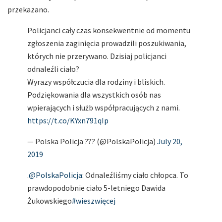
przekazano.
Policjanci cały czas konsekwentnie od momentu
zgłoszenia zaginięcia prowadzili poszukiwania,
których nie przerywano. Dzisiaj policjanci
odnaleźli ciało?
Wyrazy współczucia dla rodziny i bliskich.
Podziękowania dla wszystkich osób nas
wpierających i służb współpracujących z nami.
https://t.co/KYxn791qIp
— Polska Policja ??? (@PolskaPolicja)
July 20,
2019
.
@PolskaPolicja
: Odnaleźliśmy ciało chłopca. To
prawdopodobnie ciało 5-letniego Dawida
Żukowskiego
#wieszwięcej