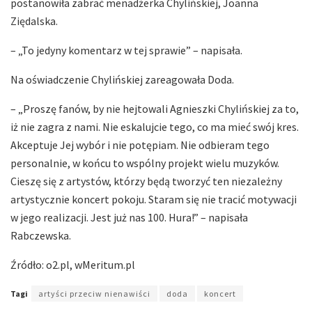
postanowiła zabrać menadżerka Chylińskiej, Joanna
Ziędalska.
– „To jedyny komentarz w tej sprawie” – napisała.
Na oświadczenie Chylińskiej zareagowała Doda.
– „Proszę fanów, by nie hejtowali Agnieszki Chylińskiej za to,
iż nie zagra z nami. Nie eskalujcie tego, co ma mieć swój kres.
Akceptuje Jej wybór i nie potępiam. Nie odbieram tego
personalnie, w końcu to wspólny projekt wielu muzyków.
Cieszę się z artystów, którzy będą tworzyć ten niezależny
artystycznie koncert pokoju. Staram się nie tracić motywacji
w jego realizacji. Jest już nas 100. Hura!” – napisała
Rabczewska.
Źródło: o2.pl, wMeritum.pl
Tagi
artyści przeciw nienawiści
doda
koncert