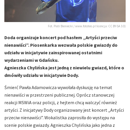
Fot. Piotr Bieniecki / www.fototeo.pl licencja: CC BY-SA 3.0)
Doda organizuje koncert pod hasłem „Artyści przeciw
nienawiści”. Piosenkarka wezwała polskie gwiazdy do
udziału w inicjatywie zainspirowanej ostatnimi
wydarzeniami w Gdańsku.
Agnieszka Chylińska jest jedną z niewielu gwiazd, które o
dmówiły udziału w inicjatywie Dody.
Śmierć Pawła Adamowicza wywołała dyskusję na temat
nienawiści w przestrzeni publicznej. Oprócz stanowczej
reakcji MSWiA oraz policji, z hejtem chcą walczyć również
artyści. Z inicjatywy Dody organizowany jest koncert „Artyści
przeciw nienawiści”. Wokalistka zaprosiła do występu na
scenie polskie gwiazdy. Agnieszka Chylińska jako jedna z