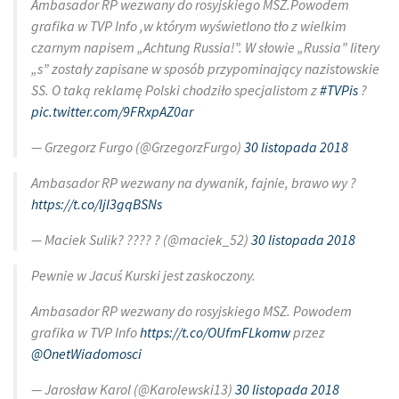
Ambasador RP wezwany do rosyjskiego MSZ.Powodem
grafika w TVP Info ,w którym wyświetlono tło z wielkim
czarnym napisem „Achtung Russia!”. W słowie „Russia” litery
„s” zostały zapisane w sposób przypominający nazistowskie
SS. O taką reklamę Polski chodziło specjalistom z
#TVPis
?
pic.twitter.com/9FRxpAZ0ar
— Grzegorz Furgo (@GrzegorzFurgo)
30 listopada 2018
Ambasador RP wezwany na dywanik, fajnie, brawo wy ?
https://t.co/Ijl3gqBSNs
— Maciek Sulik? ???? ? (@maciek_52)
30 listopada 2018
Pewnie w Jacuś Kurski jest zaskoczony.
Ambasador RP wezwany do rosyjskiego MSZ. Powodem
grafika w TVP Info
https://t.co/OUfmFLkomw
przez
@OnetWiadomosci
— Jarosław Karol (@Karolewski13)
30 listopada 2018