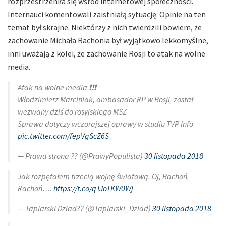
rozprzestrzeniła się wśród internetowej społeczności.
Internauci komentowali zaistniałą sytuację. Opinie na ten
temat był skrajne. Niektórzy z nich twierdzili bowiem, że
zachowanie Michała Rachonia był wyjątkowo lekkomyślne,
inni uważają z kolei, że zachowanie Rosji to atak na wolne
media.
Atak na wolne media ❗️❗️❗️
Włodzimierz Marciniak, ambasador RP w Rosji, został
wezwany dziś do rosyjskiego MSZ
Sprawa dotyczy wczorajszej oprawy w studiu TVP Info
pic.twitter.com/fepVgScZ6S
— Prawa strona ?? (@PrawyPopulista)
30 listopada 2018
Jak rozpętałem trzecią wojnę światową. Oj, Rachoń,
Rachoń….
https://t.co/qTJoTKW0Wj
— Taplarski Dziad?? (@Taplarski_Dziad)
30 listopada 2018