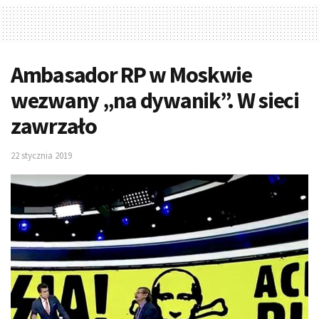
Ambasador RP w Moskwie
wezwany „na dywanik”. W sieci
zawrzało
22 stycznia 2019