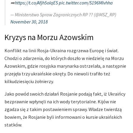
➡️
https://t.co/Afjh5olqES
pic.twitter.com/S196MIvhha
— Ministerstwo Spraw Zagranicznych RP ?? (@MSZ_RP)
November 30, 2018
Kryzys na Morzu Azowskim
Konflikt na linii Rosja-Ukraina rozgrzewa Europę i świat.
Chodzi o zdarzenia, do których doszło w niedzielę na Morzu
Azowskim, gdzie rosyjska marynarka ostrzelała, a następnie
przejęła trzy ukraińskie okręty. Do niewoli trafiło też
kilkudziesięciu żołnierzy.
Jako powód swoich działań Rosjanie podają fakt, iż Ukraińcy
bezprawnie wpłynęli na ich wody terytorialne. Kijów nie
zgadza się z takim postawieniem sprawy. Władze twierdzą
bowiem, że Rosjanie byli informowani o kursie ukraińskich
statków.