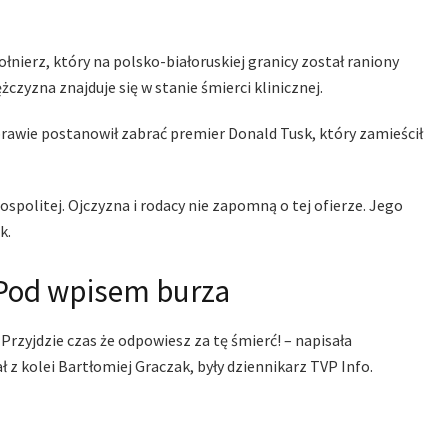
ołnierz, który na polsko-białoruskiej granicy został raniony
yzna znajduje się w stanie śmierci klinicznej.
prawie postanowił zabrać premier Donald Tusk, który zamieścił
ospolitej. Ojczyzna i rodacy nie zapomną o tej ofierze. Jego
k.
. Pod wpisem burza
zyjdzie czas że odpowiesz za tę śmierć! – napisała
z kolei Bartłomiej Graczak, były dziennikarz TVP Info.