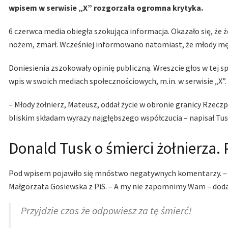
wpisem w serwisie „X” rozgorzała ogromna krytyka.
6 czerwca media obiegła szokująca informacja. Okazało się, że ż
nożem, zmarł. Wcześniej informowano natomiast, że młody mężcz
Doniesienia zszokowały opinię publiczną. Wreszcie głos w tej s
wpis w swoich mediach społecznościowych, m.in. w serwisie „X”.
– Młody żołnierz, Mateusz, oddał życie w obronie granicy Rzeczp
bliskim składam wyrazy najgłębszego współczucia – napisał Tus
Donald Tusk o śmierci żołnierza
Pod wpisem pojawiło się mnóstwo negatywnych komentarzy. – Pr
Małgorzata Gosiewska z PiS. – A my nie zapomnimy Wam – dodał 
Przyjdzie czas że odpowiesz za tę śmierć!