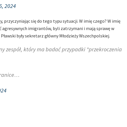
6, 2024
cy, przyczyniając się do tego typu sytuacji. W imię czego? W imię
yć agresywnych imigrantów, byli zatrzymani i mają sprawę w
z Pławski były sekretarz główny Młodzieży Wszechpolskiej.
ny zespół, który ma badać przypadki "przekroczenia
granice…
024