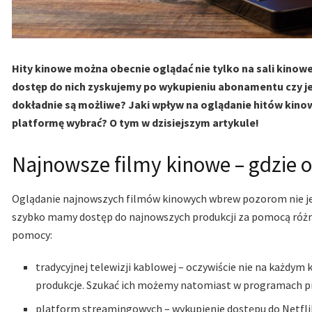
Hity kinowe można obecnie oglądać nie tylko na sali kinowej
dostęp do nich zyskujemy po wykupieniu abonamentu czy j
dokładnie są możliwe? Jaki wpływ na oglądanie hitów kinow
platformę wybrać? O tym w dzisiejszym artykule!
Najnowsze filmy kinowe – gdzie 
Oglądanie najnowszych filmów kinowych wbrew pozorom nie jest
szybko mamy dostęp do najnowszych produkcji za pomocą róż
pomocy:
tradycyjnej telewizji kablowej – oczywiście nie na każdym
produkcje. Szukać ich możemy natomiast w programach pr
platform streamingowych – wykupienie dostępu do Netfli