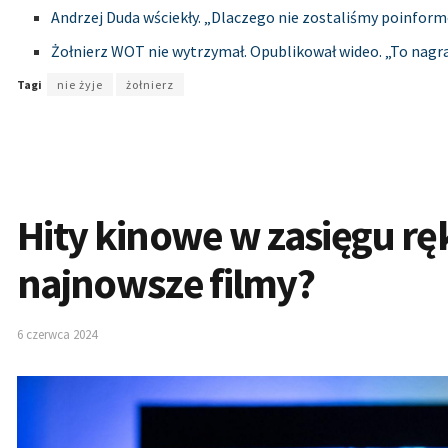
Andrzej Duda wściekły. „Dlaczego nie zostaliśmy poinfor
Żołnierz WOT nie wytrzymał. Opublikował wideo. „To nagra
Tagi
nie żyje
żołnierz
Hity kinowe w zasięgu ręk
najnowsze filmy?
6 czerwca 2024