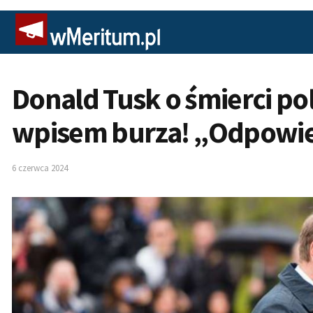
Donald Tusk o śmierci po
wpisem burza! „Odpowies
6 czerwca 2024