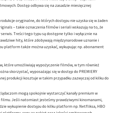
ilmowych. Dostęp odbywa się na zasadzie miesięcznej
odukcje oryginalne, do których dostępu nie uzyska się w żaden
ginals – takie oznaczenia filmów i seriali wskazują na to, że
erwis. Treści tego typu są dostępne tylko i wyłącznie na
prawdziwe hity, które zdobywają międzynarodowe uznanie i
ypu platform także można uzyskać, wykupując np. abonament
ów, które umożliwiają wypożyczenie filmów, w tym również
 można skorzystać, wyposażając się w dostęp do PREMIERY
nej produkcji kosztuje w takim przypadku zazwyczaj od kilku do
 oglądaczom mogą spokojnie wystarczyć kanały premium w
 filmu. Jeśli natomiast jesteśmy prawdziwymi kinomanami,
dzie wykupienie dostępu do kilku platform np. Netfliksa, HBO
j platformy, ceny za pakiet oraz jakości emitowanych