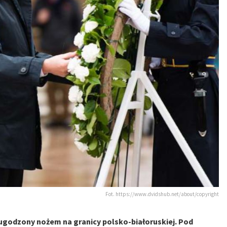
Fot. https://www.dvidshub.net/about/copyright
ł ugodzony nożem na granicy polsko-białoruskiej. Pod