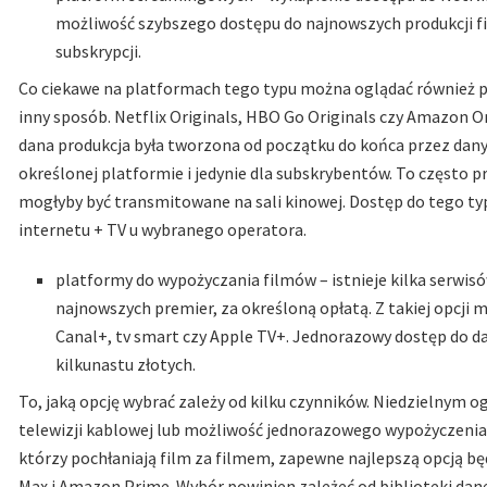
możliwość szybszego dostępu do najnowszych produkcji f
subskrypcji.
Co ciekawe na platformach tego typu można oglądać również pr
inny sposób. Netflix Originals, HBO Go Originals czy Amazon Ori
dana produkcja była tworzona od początku do końca przez dany s
określonej platformie i jedynie dla subskrybentów. To często 
mogłyby być transmitowane na sali kinowej. Dostęp do tego t
internetu + TV u wybranego operatora.
platformy do wypożyczania filmów – istnieje kilka serwis
najnowszych premier, za określoną opłatą. Z takiej opcji
Canal+, tv smart czy Apple TV+. Jednorazowy dostęp do da
kilkunastu złotych.
To, jaką opcję wybrać zależy od kilku czynników. Niedzielnym
telewizji kablowej lub możliwość jednorazowego wypożyczenia
którzy pochłaniają film za filmem, zapewne najlepszą opcją bę
Max i Amazon Prime. Wybór powinien zależeć od biblioteki dane