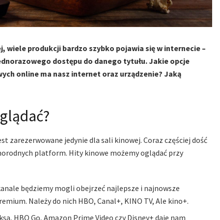
, wiele produkcji bardzo szybko pojawia się w internecie –
ednorazowego dostępu do danego tytułu. Jakie opcje
ych online ma nasz internet oraz urządzenie? Jaką
oglądać?
 zarezerwowane jedynie dla sali kinowej. Coraz częściej dość
norodnych platform. Hity kinowe możemy oglądać przy
 kanale będziemy mogli obejrzeć najlepsze i najnowsze
emium. Należy do nich HBO, Canal+, KINO TV, Ale kino+.
ksa, HBO Go, Amazon Prime Video czy Disney+ daje nam