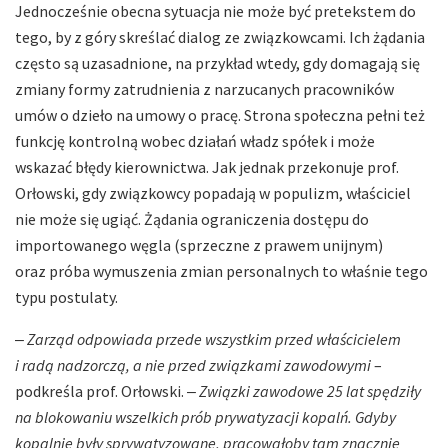
Jednocześnie obecna sytuacja nie może być pretekstem do
tego, by z góry skreślać dialog ze związkowcami. Ich żądania
często są uzasadnione, na przykład wtedy, gdy domagają się
zmiany formy zatrudnienia z narzucanych pracowników
umów o dzieło na umowy o pracę. Strona społeczna pełni też
funkcję kontrolną wobec działań władz spółek i może
wskazać błędy kierownictwa. Jak jednak przekonuje prof.
Orłowski, gdy związkowcy popadają w populizm, właściciel
nie może się ugiąć. Żądania ograniczenia dostępu do
importowanego węgla (sprzeczne z prawem unijnym)
oraz próba wymuszenia zmian personalnych to właśnie tego
typu postulaty.
‒
Zarząd odpowiada przede wszystkim przed właścicielem
i radą nadzorczą, a nie przed związkami zawodowymi
–
podkreśla prof. Orłowski. ‒
Związki zawodowe 25 lat spędziły
na blokowaniu wszelkich prób prywatyzacji kopalń. Gdyby
kopalnie były sprywatyzowane, pracowałoby tam znacznie