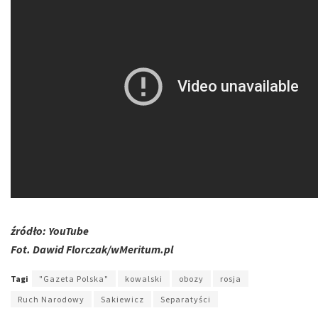
źródło: YouTube
Fot. Dawid Florczak/wMeritum.pl
Tagi
"Gazeta Polska"
kowalski
obozy
rosja
Ruch Narodowy
Sakiewicz
Separatyści