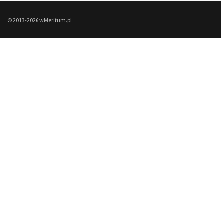
© 2013-2026 wMeritum.pl