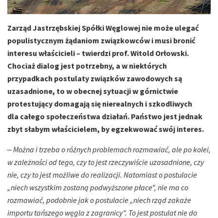
Zarząd Jastrzębskiej Spółki Węglowej nie może ulegać
populistycznym żądaniom związkowców i musi bronić
interesu właścicieli – twierdzi prof. Witold Orłowski.
Chociaż dialog jest potrzebny, a w niektórych
przypadkach postulaty związków zawodowych są
uzasadnione, to w obecnej sytuacji w górnictwie
protestujący domagają się nierealnych i szkodliwych
dla całego społeczeństwa działań. Państwo jest jednak
zbyt słabym właścicielem, by egzekwować swój interes.
‒
Można i trzeba o różnych problemach rozmawiać, ale po kolei,
w zależności od tego, czy to jest rzeczywiście uzasadnione, czy
nie, czy to jest możliwe do realizacji. Natomiast o postulacie
„niech wszystkim zostaną podwyższone płace”, nie ma co
rozmawiać, podobnie jak o postulacie „niech rząd zakaże
importu tańszego węgla z zagranicy”. To jest postulat nie do