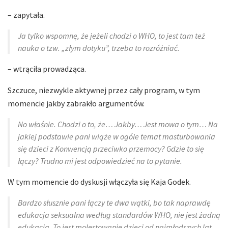
– zapytała.
Ja tylko wspomnę, że jeżeli chodzi o WHO, to jest tam też
nauka o tzw. „złym dotyku”, trzeba to rozróżniać.
– wtrąciła prowadząca.
Szczuce, niezwykle aktywnej przez cały program, w tym
momencie jakby zabrakło argumentów.
No właśnie. Chodzi o to, że… Jakby… Jest mowa o tym… Na
jakiej podstawie pani wiąże w ogóle temat masturbowania
się dzieci z Konwencją przeciwko przemocy? Gdzie to się
łączy? Trudno mi jest odpowiedzieć na to pytanie.
W tym momencie do dyskusji włączyła się Kaja Godek.
Bardzo słusznie pani łączy te dwa wątki, bo tak naprawdę
edukacja seksualna według standardów WHO, nie jest żadną
edukacją. To jest molestowanie dzieci od najmłodszych lat