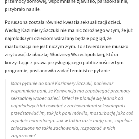
przemocy domowej, wspomniane zjawisko, paradoksalnie,
przybrało na sile.
Poruszona została również kwestia seksualizacji dzieci.
Według Kazimiery Szczuki nie ma nic zdrożnego w tym, że już
najmłodszym dzieciom wdrażany będzie pogląd, że
masturbacja nie jest niczym złym. To stwierdzenie musiało
zirytować działaczkę Młodzieży Wszechpolskiej, która
korzystając z prawa przysługującego publiczności w tym
programie, postanowiła zadać feministce pytanie.
Mam pytanie do pani Kazimiery Szczuki, ponieważ
wspomniała pani, że Konwencja ma zapobiegać przemocy
seksualnej wobec dzieci. Dzieci te planuje się jednak od
najmłodszych lat oswajać z zachowaniami seksualnymi i
przedstawiać im, tak jak pani mówiła, masturbację jako coś
zupełnie normalnego. Jak w takim razie mają one, zupełnie
znieczulone na takie zachowania, rozpoznać w nich
zagrożenie?