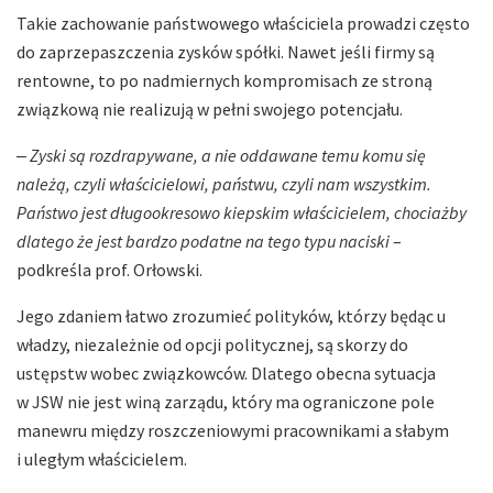
Takie zachowanie państwowego właściciela prowadzi często
do zaprzepaszczenia zysków spółki. Nawet jeśli firmy są
rentowne, to po nadmiernych kompromisach ze stroną
związkową nie realizują w pełni swojego potencjału.
‒
Zyski są rozdrapywane, a nie oddawane temu komu się
należą, czyli właścicielowi, państwu, czyli nam wszystkim.
Państwo jest długookresowo kiepskim właścicielem, chociażby
dlatego że jest bardzo podatne na tego typu naciski
–
podkreśla prof. Orłowski.
Jego zdaniem łatwo zrozumieć polityków, którzy będąc u
władzy, niezależnie od opcji politycznej, są skorzy do
ustępstw wobec związkowców. Dlatego obecna sytuacja
w JSW nie jest winą zarządu, który ma ograniczone pole
manewru między roszczeniowymi pracownikami a słabym
i uległym właścicielem.