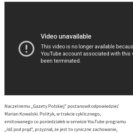
Naczelnemu „Gazety Polskiej” postanowił odpowiedzieć
Marian Kowalski. Polityk, w trakcie cyklicznego,
emitowanego co poniedziałek w serwisie YouTube programu
„Idź pod prąd”, przyznał, że jest to cyniczne zachowanie,