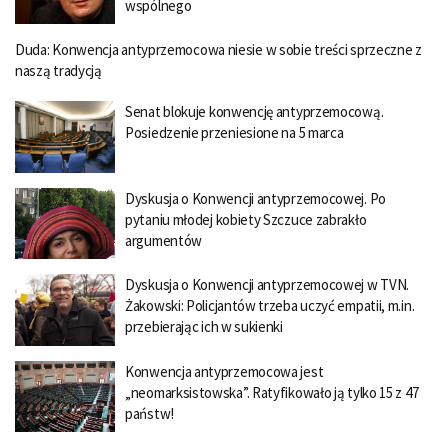
wspólnego
Duda: Konwencja antyprzemocowa niesie w sobie treści sprzeczne z
naszą tradycją
Senat blokuje konwencję antyprzemocową.
Posiedzenie przeniesione na 5 marca
Dyskusja o Konwencji antyprzemocowej. Po
pytaniu młodej kobiety Szczuce zabrakło
argumentów
Dyskusja o Konwencji antyprzemocowej w TVN.
Żakowski: Policjantów trzeba uczyć empatii, m.in.
przebierając ich w sukienki
Konwencja antyprzemocowa jest
„neomarksistowska”. Ratyfikowało ją tylko 15 z 47
państw!