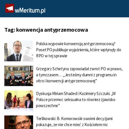
Tag:
konwencja antyprzemocowa
Polska wypowie konwencję antyprzemocową?
Poseł PO publikuje wyjaśnienia, które wpłynęły do
RPO w tej sprawie
Grzegorz Schetyna zapowiadał zwrot PO w prawo,
a tymczasem… „Jesteśmy dumni z programu in
vitro i konwencji antyprzemocowej”
Dyskusja Miriam Shaded i Kazimiery Szczuki. „W
Polsce przemoc seksualna to również zjawisko
powszechne”
Terlikowski: B. Komorowski swoimi decyzjami
pokazuje, że nie chce mieć z Kościołem nic