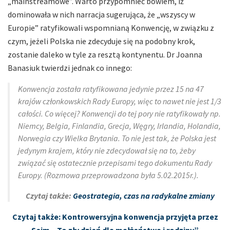
„mainstreamowe”. Warto przypomnieć bowiem, iż
dominowała w nich narracja sugerująca, że „wszyscy w
Europie” ratyfikowali wspomnianą Konwencję, w związku z
czym, jeżeli Polska nie zdecyduje się na podobny krok,
zostanie daleko w tyle za resztą kontynentu. Dr Joanna
Banasiuk twierdzi jednak co innego:
Konwencja została ratyfikowana jedynie przez 15 na 47
krajów członkowskich Rady Europy, więc to nawet nie jest 1/3
całości. Co więcej? Konwencji do tej pory nie ratyfikowały np.
Niemcy, Belgia, Finlandia, Grecja, Węgry, Irlandia, Holandia,
Norwegia czy Wielka Brytania. To nie jest tak, że Polska jest
jedynym krajem, który nie zdecydował się na to, żeby
związać się ostatecznie przepisami tego dokumentu Rady
Europy. (Rozmowa przeprowadzona była 5.02.2015r.).
Czytaj także:
Geostrategia, czas na radykalne zmiany
Czytaj także: Kontrowersyjna konwencja przyjęta przez
Sejm. „To zły dzień dla małżeństwa i rodziny”