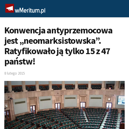
Konwencja antyprzemocowa
jest „neomarksistowska”.
Ratyfikowało ją tylko 15 z 47
państw!
8 lutego 2015