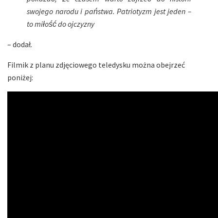
swojego narodu i państwa. Patriotyzm jest jeden –
to miłość do ojczyzny
– dodał.
Filmik z planu zdjęciowego teledysku można obejrzeć
poniżej: