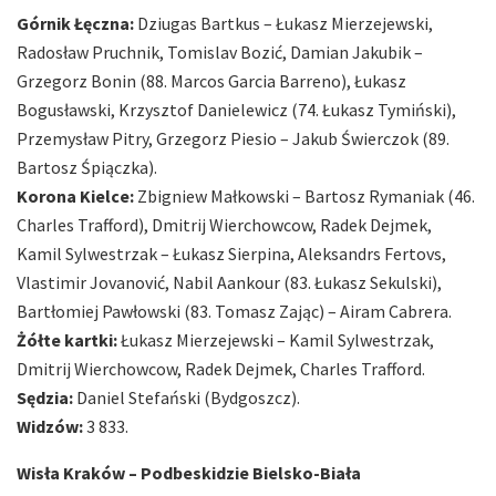
Górnik Łęczna:
Dziugas Bartkus – Łukasz Mierzejewski,
Radosław Pruchnik, Tomislav Bozić, Damian Jakubik –
Grzegorz Bonin (88. Marcos Garcia Barreno), Łukasz
Bogusławski, Krzysztof Danielewicz (74. Łukasz Tymiński),
Przemysław Pitry, Grzegorz Piesio – Jakub Świerczok (89.
Bartosz Śpiączka).
Korona Kielce:
Zbigniew Małkowski – Bartosz Rymaniak (46.
Charles Trafford), Dmitrij Wierchowcow, Radek Dejmek,
Kamil Sylwestrzak – Łukasz Sierpina, Aleksandrs Fertovs,
Vlastimir Jovanović, Nabil Aankour (83. Łukasz Sekulski),
Bartłomiej Pawłowski (83. Tomasz Zając) – Airam Cabrera.
Żółte kartki:
Łukasz Mierzejewski – Kamil Sylwestrzak,
Dmitrij Wierchowcow, Radek Dejmek, Charles Trafford.
Sędzia:
Daniel Stefański (Bydgoszcz).
Widzów:
3 833.
Wisła Kraków – Podbeskidzie Bielsko-Biała