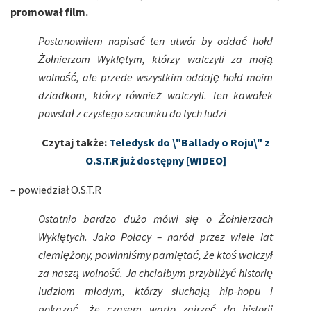
promował film.
Postanowiłem napisać ten utwór by oddać hołd
Żołnierzom Wyklętym, którzy walczyli za moją
wolność, ale przede wszystkim oddaję hołd moim
dziadkom, którzy również walczyli. Ten kawałek
powstał z czystego szacunku do tych ludzi
Czytaj także:
Teledysk do \"Ballady o Roju\" z
O.S.T.R już dostępny [WIDEO]
– powiedział O.S.T.R
Ostatnio bardzo dużo mówi się o Żołnierzach
Wyklętych. Jako Polacy – naród przez wiele lat
ciemiężony, powinniśmy pamiętać, że ktoś walczył
za naszą wolność. Ja chciałbym przybliżyć historię
ludziom młodym, którzy słuchają hip-hopu i
pokazać, że czasem warto zajrzeć do historii