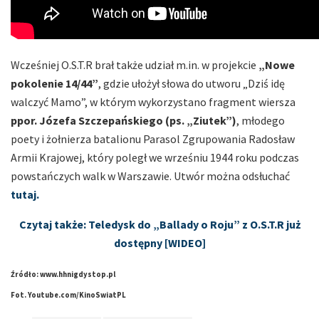
Wcześniej O.S.T.R brał także udział m.in. w projekcie
„Nowe
pokolenie 14/44”
, gdzie ułożył słowa do utworu „Dziś idę
walczyć Mamo”, w którym wykorzystano fragment wiersza
ppor. Józefa Szczepańskiego (ps. „Ziutek”)
, młodego
poety i żołnierza batalionu Parasol Zgrupowania Radosław
Armii Krajowej, który poległ we wrześniu 1944 roku podczas
powstańczych walk w Warszawie. Utwór można odsłuchać
tutaj.
Czytaj także: Teledysk do „Ballady o Roju” z O.S.T.R już
dostępny [WIDEO]
Źródło: www.hhnigdystop.pl
Fot. Youtube.com/KinoSwiatPL