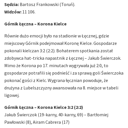
Sędzia:
Bartosz Frankowski (Toruń).
Widzów:
11 106.
Górnik Łęczna – Korona Kielce
Równie dużo emocji było na stadionie w Łęcznej, gdzie
miejscowy Górnik podejmował Koronę Kielce. Gospodarze
pokonali kielczan 3:2 (2:2). Bohaterem spotkania został
zdobywca hat-tricka napastnik z Łęcznej – Jakub Świerczok.
Mimo że Korona po 17. minutach wygrywała już 2:0, to
gospodarze potrafili się podnieść i za sprawą goli Świerczoka
pokonać gości z Kielc. Wygrana łęcznian powoduje, że
drużyna z Lubelszczyzny awansowała na 8. miejsce w tabeli
ligowej.
Górnik Łęczna – Korona Kielce 3:2 (2:2)
Jakub Świerczok (19-karny, 40-karny, 69) – Bartłomiej
Pawłowski (8), Airam Cabrera (17)