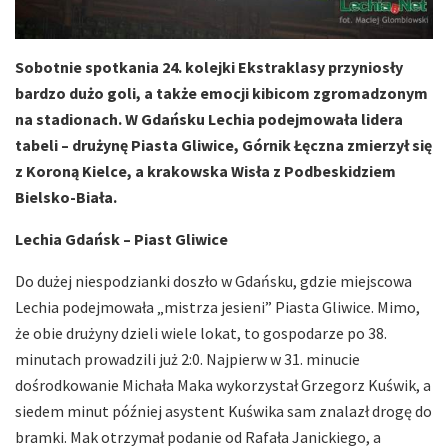
Sobotnie spotkania 24. kolejki Ekstraklasy przyniosły
bardzo dużo goli, a także emocji kibicom zgromadzonym
na stadionach. W Gdańsku Lechia podejmowała lidera
tabeli – drużynę Piasta Gliwice, Górnik Łęczna zmierzył się
z Koroną Kielce, a krakowska Wisła z Podbeskidziem
Bielsko-Biała.
Lechia Gdańsk – Piast Gliwice
Do dużej niespodzianki doszło w Gdańsku, gdzie miejscowa
Lechia podejmowała „mistrza jesieni” Piasta Gliwice. Mimo,
że obie drużyny dzieli wiele lokat, to gospodarze po 38.
minutach prowadzili już 2:0. Najpierw w 31. minucie
dośrodkowanie Michała Maka wykorzystał Grzegorz Kuświk, a
siedem minut później asystent Kuświka sam znalazł drogę do
bramki. Mak otrzymał podanie od Rafała Janickiego, a