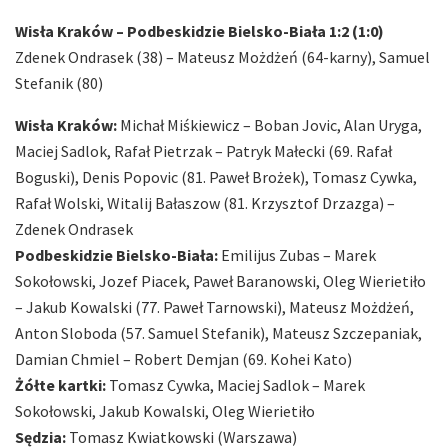
Wisła Kraków – Podbeskidzie Bielsko-Biała 1:2 (1:0)
Zdenek Ondrasek (38) – Mateusz Możdżeń (64-karny), Samuel
Stefanik (80)
Wisła Kraków:
Michał Miśkiewicz – Boban Jovic, Alan Uryga,
Maciej Sadlok, Rafał Pietrzak – Patryk Małecki (69. Rafał
Boguski), Denis Popovic (81. Paweł Brożek), Tomasz Cywka,
Rafał Wolski, Witalij Bałaszow (81. Krzysztof Drzazga) –
Zdenek Ondrasek
Podbeskidzie Bielsko-Biała:
Emilijus Zubas – Marek
Sokołowski, Jozef Piacek, Paweł Baranowski, Oleg Wierietiło
– Jakub Kowalski (77. Paweł Tarnowski), Mateusz Możdżeń,
Anton Sloboda (57. Samuel Stefanik), Mateusz Szczepaniak,
Damian Chmiel – Robert Demjan (69. Kohei Kato)
Żółte kartki:
Tomasz Cywka, Maciej Sadlok – Marek
Sokołowski, Jakub Kowalski, Oleg Wierietiło
Sędzia:
Tomasz Kwiatkowski (Warszawa)