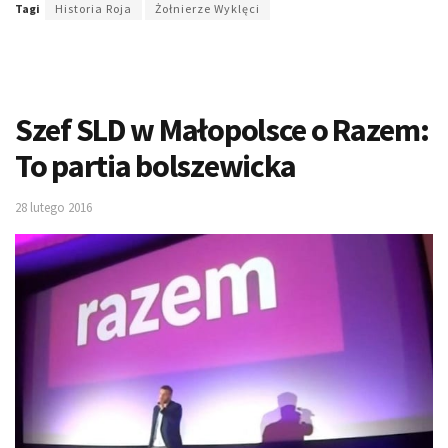
Tagi
Historia Roja
Żołnierze Wyklęci
Szef SLD w Małopolsce o Razem:
To partia bolszewicka
28 lutego 2016