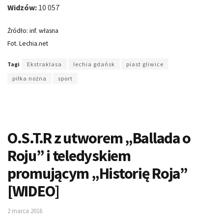
Widzów:
10 057
Źródło: inf. własna
Fot. Lechia.net
Tagi
Ekstraklasa
lechia gdańsk
piast gliwice
piłka nożna
sport
O.S.T.R z utworem „Ballada o
Roju” i teledyskiem
promującym „Historię Roja”
[WIDEO]
2 marca 2016