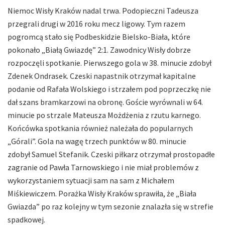
Niemoc Wisły Kraków nadal trwa. Podopieczni Tadeusza
przegrali drugi w 2016 roku mecz ligowy. Tym razem
pogromcą stało się Podbeskidzie Bielsko-Biała, które
pokonało „Białą Gwiazdę” 2:1. Zawodnicy Wisły dobrze
rozpoczęli spotkanie. Pierwszego gola w 38. minucie zdobył
Zdenek Ondrasek. Czeski napastnik otrzymał kapitalne
podanie od Rafała Wolskiego i strzałem pod poprzeczkę nie
dał szans bramkarzowi na obronę. Goście wyrównali w 64.
minucie po strzale Mateusza Możdżenia z rzutu karnego.
Końcówka spotkania również należała do popularnych
„Górali”. Gola na wagę trzech punktów w 80. minucie
zdobył Samuel Stefanik. Czeski piłkarz otrzymał prostopadłe
zagranie od Pawła Tarnowskiego i nie miał problemów z
wykorzystaniem sytuacji sam na sam z Michałem
Miśkiewiczem. Porażka Wisły Kraków sprawiła, że „Biała
Gwiazda” po raz kolejny w tym sezonie znalazła się w strefie
spadkowej.