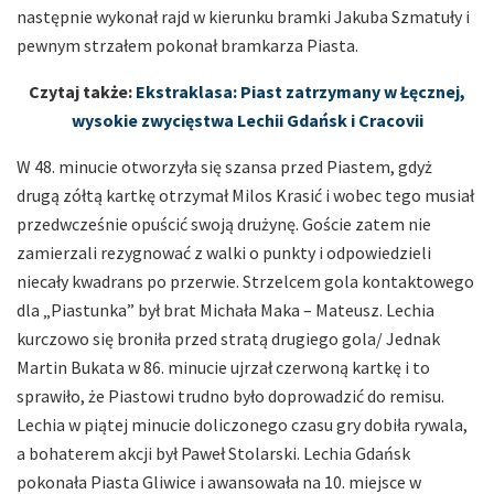
następnie wykonał rajd w kierunku bramki Jakuba Szmatuły i
pewnym strzałem pokonał bramkarza Piasta.
Czytaj także:
Ekstraklasa: Piast zatrzymany w Łęcznej,
wysokie zwycięstwa Lechii Gdańsk i Cracovii
W 48. minucie otworzyła się szansa przed Piastem, gdyż
drugą zółtą kartkę otrzymał Milos Krasić i wobec tego musiał
przedwcześnie opuścić swoją drużynę. Goście zatem nie
zamierzali rezygnować z walki o punkty i odpowiedzieli
niecały kwadrans po przerwie. Strzelcem gola kontaktowego
dla „Piastunka” był brat Michała Maka – Mateusz. Lechia
kurczowo się broniła przed stratą drugiego gola/ Jednak
Martin Bukata w 86. minucie ujrzał czerwoną kartkę i to
sprawiło, że Piastowi trudno było doprowadzić do remisu.
Lechia w piątej minucie doliczonego czasu gry dobiła rywala,
a bohaterem akcji był Paweł Stolarski. Lechia Gdańsk
pokonała Piasta Gliwice i awansowała na 10. miejsce w