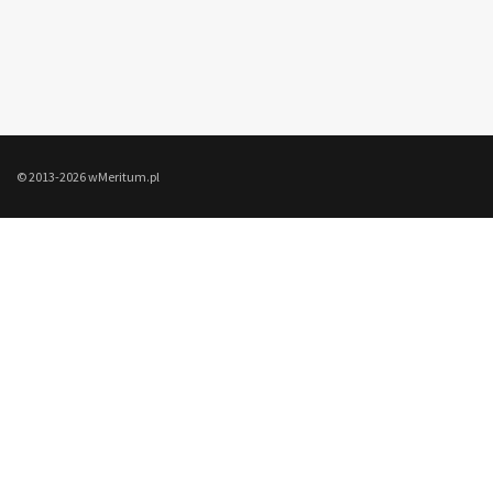
© 2013-2026 wMeritum.pl