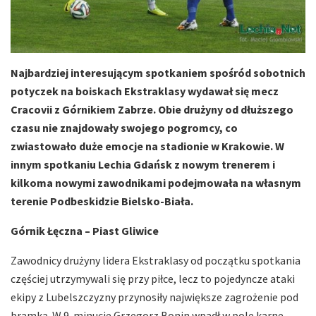
Najbardziej interesującym spotkaniem spośród sobotnich
potyczek na boiskach Ekstraklasy wydawał się mecz
Cracovii z Górnikiem Zabrze. Obie drużyny od dłuższego
czasu nie znajdowały swojego pogromcy, co
zwiastowało duże emocje na stadionie w Krakowie. W
innym spotkaniu Lechia Gdańsk z nowym trenerem i
kilkoma nowymi zawodnikami podejmowała na własnym
terenie Podbeskidzie Bielsko-Biała.
Górnik Łęczna – Piast Gliwice
Zawodnicy drużyny lidera Ekstraklasy od początku spotkania
częściej utrzymywali się przy piłce, lecz to pojedyncze ataki
ekipy z Lubelszczyzny przynosiły największe zagrożenie pod
bramką. W 9. minucie Grzegorz Bonin wpadł w pole karne