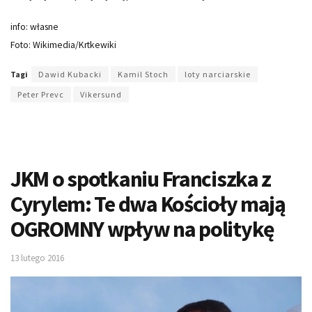
info: własne
Foto: Wikimedia/Krtkewiki
Tagi
Dawid Kubacki
Kamil Stoch
loty narciarskie
Peter Prevc
Vikersund
JKM o spotkaniu Franciszka z
Cyrylem: Te dwa Kościoły mają
OGROMNY wpływ na politykę
13 lutego 2016