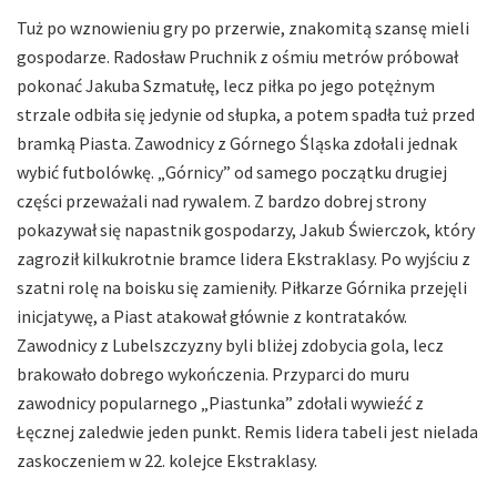
Tuż po wznowieniu gry po przerwie, znakomitą szansę mieli
gospodarze. Radosław Pruchnik z ośmiu metrów próbował
pokonać Jakuba Szmatułę, lecz piłka po jego potężnym
strzale odbiła się jedynie od słupka, a potem spadła tuż przed
bramką Piasta. Zawodnicy z Górnego Śląska zdołali jednak
wybić futbolówkę. „Górnicy” od samego początku drugiej
części przeważali nad rywalem. Z bardzo dobrej strony
pokazywał się napastnik gospodarzy, Jakub Świerczok, który
zagroził kilkukrotnie bramce lidera Ekstraklasy. Po wyjściu z
szatni rolę na boisku się zamieniły. Piłkarze Górnika przejęli
inicjatywę, a Piast atakował głównie z kontrataków.
Zawodnicy z Lubelszczyzny byli bliżej zdobycia gola, lecz
brakowało dobrego wykończenia. Przyparci do muru
zawodnicy popularnego „Piastunka” zdołali wywieźć z
Łęcznej zaledwie jeden punkt. Remis lidera tabeli jest nielada
zaskoczeniem w 22. kolejce Ekstraklasy.