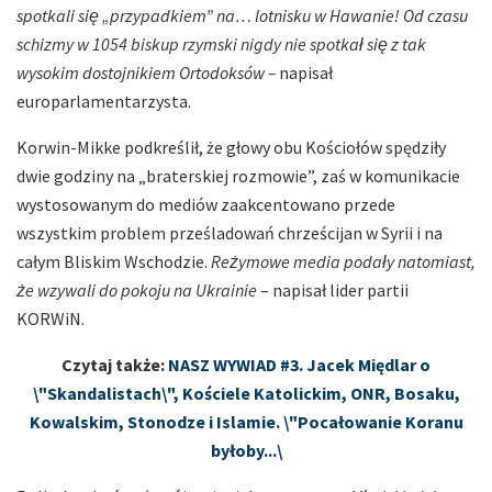
spotkali się „przypadkiem” na… lotnisku w Hawanie! Od czasu
schizmy w 1054 biskup rzymski nigdy nie spotkał się z tak
wysokim dostojnikiem Ortodoksów –
napisał
europarlamentarzysta.
Korwin-Mikke podkreślił, że głowy obu Kościołów spędziły
dwie godziny na „braterskiej rozmowie”, zaś w komunikacie
wystosowanym do mediów zaakcentowano przede
wszystkim problem prześladowań chrześcijan w Syrii i na
całym Bliskim Wschodzie.
Reżymowe media podały natomiast,
że wzywali do pokoju na Ukrainie
– napisał lider partii
KORWiN.
Czytaj także:
NASZ WYWIAD #3. Jacek Międlar o
\"Skandalistach\", Kościele Katolickim, ONR, Bosaku,
Kowalskim, Stonodze i Islamie. \"Pocałowanie Koranu
byłoby...\