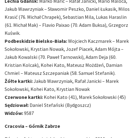
Lechia Gdańsk:
Marko Maric – Rafał Janicki, Mario Maloca,
Jakub Wawrzyniak – Sławomir Peszko, Daniel Łukasik, Milos
Krasić (76. Michał Chrapek), Sebastian Mila, Lukas Haraslin
(61. Michał Mak) – Flavio Paixao (70. Adam Buksa), Grzegorz
Kuświk.
Podbeskidzie Bielsko-Biała:
Wojciech Kaczmarek – Marek
Sokołowski, Krystian Nowak, Jozef Piacek, Adam Mójta –
Jakub Kowalski (70. Paweł Tarnowski), Adam Deja (60.
Kristian Kolcak), Kohei Kato, Mateusz Możdżeń, Damian
Chmiel – Mateusz Szczepaniak (58. Samuel Stefanik).
Żółte kartki:
Jakub Wawrzyniak, Rafał Janicki – Marek
Sokołowski, Kohei Kato, Krystian Nowak
Czerwone kartki:
Kohei Kato (41), Marek Sokołowski (45)
Sędziował:
Daniel Stefański (Bydgoszcz)
Widzów:
9587
Cracovia – Górnik Zabrze