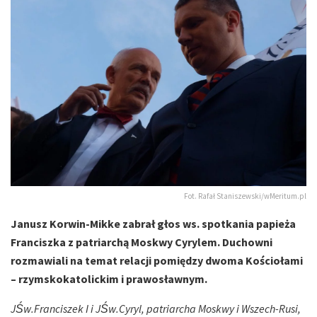
Fot. Rafał Staniszewski/wMeritum.pl
Janusz Korwin-Mikke zabrał głos ws. spotkania papieża
Franciszka z patriarchą Moskwy Cyrylem. Duchowni
rozmawiali na temat relacji pomiędzy dwoma Kościołami
– rzymskokatolickim i prawosławnym.
JŚw.Franciszek I i JŚw.Cyryl, patriarcha Moskwy i Wszech-Rusi,