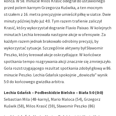
końca. W 58. minucie Milos Krasić odegrał do ustawionego
przed polem karnym Grzegorza Kuświka, a ten mocnym
strzałem z 16. metra precyzyjnie umieścił piłkę w siatce. Dwie
minuty później było już 4:0. Tym razem trafienie zaliczył
Krasić, który wykorzystał dogranie Flavio Paixao. W kolejnych
minutach Lechia kreowała następne akcje w ofensywie. Za
każdym razem jednak brakowało odrobiny precyzji, by
wykorzystać sytuacje. Szczególnie aktywny był Sławomir
Peszko, który kreował akcje oskrzydlające. W końcówce
spotkania tempo rozgrywania akcji znacznie się zmniejszyło.
Gola rozstrzygającego rezultat spotkania zdobył głową w 86.
minucie Peszko. Lechia Gdańsk spokojnie „dowiozła” wynik
5:0 do końcowego gwizdka arbitra.
Lechia Gdańsk – Podbeskidzie Bielsko – Biała 5:0 (0:0)
Sebastian Mila (48-karny), Mario Maloca (54), Grzegorz
Kuświk (58), Milos Krasić (59), Sławomir Peszko (86)