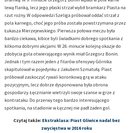
lewą flanką, lecz jego płaski strzał wybił bramkarz Piasta na
rzut rożny. W odpowiedzi Szeliga próbował oddać strzał z
pola karnego, choć jego próba została powstrzymana przez
Łukasza Mierzejewskiego. Pierwsza połowa meczu była
bardzo ciekawa, kibice byli świadkami dobrego spotkania z
kilkoma dobrymi akcjami. W 26. minucie kolejną okazje do
zdobycia gola otwierającego wynik miał Grzegorz Bonin.
Jednak i tym razem jeden z filarów ofensywy Górnika
skapitulował w pojedynku z Jakubem Szmatułą. Piast
próbował zaskoczyć rywali koronkową grą w ataku
pozycyjnym, lecz dobrze dysponowana była obrona
gospodarzy. Łęcznianie wietrzyli swoje szanse w grze z
kontrataku. Do przerwy tego bardzo interesującego
spotkania, na stadionie w Łęcznej nie padł żaden gol.
Czytaj także:
Ekstraklasa: Piast Gliwice nadal bez
zwycięstwa w 2016 roku