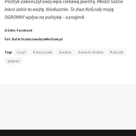
Polityk zakończył swój wpis ciekawą puentą.
Młodzi ludzie
lekce sobie to ważą. Niesłusznie. Te dwa Kościoły mają
OGROMNY wpływ na politykę –
oznajmił.
źródło: Facebook
Fot. Rafał Staniszewski/wMeritum.pl
Tagi
Cyryl
franciszek
korwin
korwin mikke
Kościół
papież