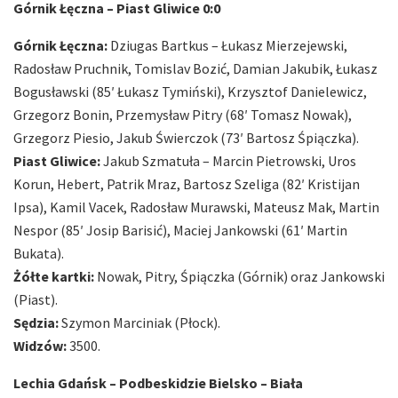
Górnik Łęczna – Piast Gliwice 0:0
Górnik Łęczna:
Dziugas Bartkus – Łukasz Mierzejewski,
Radosław Pruchnik, Tomislav Bozić, Damian Jakubik, Łukasz
Bogusławski (85′ Łukasz Tymiński), Krzysztof Danielewicz,
Grzegorz Bonin, Przemysław Pitry (68′ Tomasz Nowak),
Grzegorz Piesio, Jakub Świerczok (73′ Bartosz Śpiączka).
Piast Gliwice:
Jakub Szmatuła – Marcin Pietrowski, Uros
Korun, Hebert, Patrik Mraz, Bartosz Szeliga (82′ Kristijan
Ipsa), Kamil Vacek, Radosław Murawski, Mateusz Mak, Martin
Nespor (85′ Josip Barisić), Maciej Jankowski (61′ Martin
Bukata).
Żółte kartki:
Nowak, Pitry, Śpiączka (Górnik) oraz Jankowski
(Piast).
Sędzia:
Szymon Marciniak (Płock).
Widzów:
3500.
Lechia Gdańsk – Podbeskidzie Bielsko – Biała