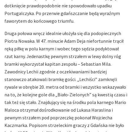
dotknięcie prawdopodobnie nie spowodowało upadku
Portugalczyka. Po przerwie gdańszczanie będą wyraźnym
faworytem do końcowego triumfu.
Druga połowa wręcz idealnie ułożyła się dla podopiecznych
Piotra Nowaka. W 47. minucie Adam Deja niefortunnie trącił
ręką piłkę w polu karnym i wobec tego sędzia podyktował
rzut karny. Jedenastkę pewnym strzałem w lewy dolny róg
bramki wykorzystał kapitan zespołu – Sebastian Mila.
Zawodnicy Lechii zgodnie z oczekiwaniami bardziej
stanowczo atakowali bramkę gości. „Lechiści” zamknęli
rywale w obrębie 20. metra od bramki i wszystko wskazywało
na to, że kolejne gole dla „Biało-Zielonych” są kwestią czasu i
tak też się stało. Znajdujący się na środku pola karnego Mario
Maloca otrzymał dośrodkowanie od Lukasa Haraslina i
pewnym strzałem pod poprzeczkę pokonał Wojciecha
Kaczmarka. Popisom strzeleckim graczy z Gdańska nie było