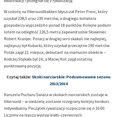
kwalifikacji i pożegnał się z rywalizacją.
W sobotę na Vikersundbakken błyszczał Peter Prevc, który
uzyskał 238,5 oraz 230 metrów, a drugiego bohatera
gospodarzy wyprzedził o ponad 18 punktów. Kolejne podium
lotem na odległość 226,5 metra zapewnił sobie Słoweniec
Robert Kranjec. Polacy w drugiej serii skakali nie najlepiej,
najlepszy był Kubacki, który uzyskał przeciętne 190 metrów.
Polak zajął 22. miejsce, debiutant na mamucim obiekcie –
Andrzej Stękała był 24., a Maciej Kot zajął ostatnią
punktowaną pozycję.
Czytaj także:
Skoki narciarskie: Podsumowanie sezonu
2013/2014
Karuzela Pucharu Świata w skokach narciarskich zostaje w
Vikersund – w niedzielę zostanie rozegrany kolejny konkurs
indywidualny. Początek rywalizacji rozpocznie się o 16:00.
Liczymy na lepszy występ biało-czerwonych.