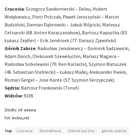
Cracovia
: Grzegorz Sandomierski – Deleu, Hubert
Wołąkiewicz, Piotr Polczak, Paweł Jaroszyński – Marcin
Budziński, Damian Dąbrowski – Jakub Wójcicki, Mateusz
Cetnarski (68. Anton Karaczanakow), Bartosz Kapustka (83.
Łukasz Zejdler) – Erik Jendrisek (77. Dariusz Zjawiński).
Górnik Zabrze
: Radosław Janukiewicz – Dominik Sadzawicki,
Adam Danch, Oleksandr Szeweluchin, Mariusz Magiera –
Radosław Sobolewski (70. Ken Kallaste), Szymon Matuszek
(46. Sebastian Steblecki) – Łukasz Madej, Aleksander Kwiek,
Roman Gergel – Jose Kante (57. Szymon Skrzypczak).
Sędzia:
Bartosz Frankowski (Toruń)
Widzów:
9106
Źródło: inf. własna
Fot. lechia,net
Tagi
cracovia
Ekstraklasa
Górnik Łęczna
górnik zabrze