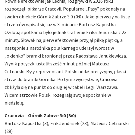
Równie efektownie jak Lechia, rozgrywki w 2016 roku
rozpoczęli piłkarze Cracovii. Popularne „Pasy” pokonały na
swoim obiekcie Górnik Zabrze 3:0 (0:0). Jako pierwszy na listę
strzelców wpisał się już w 3. minucie Bartosz Kapustka.
Ozdobą spotkania było jednak trafienie Erika Jendriska z 23.
minuty. Słowak najpierw efektownie przyjął piłkę piętką, a
następnie z narożnika pola karnego uderzył wprost w
„okienko” bramki bronionej przez Radosława Janukiewicza.
Wynik potyczki ustalił sześć minut później Mateusz
Cetnarski. Były reprezentant Polski oddał precyzyjny, płaski
strzał do bramki Górnika. Po tym zwycięstwie, Cracovia
zbliżyła się na punkt do drugiej w tabeli Legii Warszawa.
Wicemistrzowie Polski rozegrają swoje spotkanie w
niedzielę.
Cracovia – Górnik Zabrze 3:0 (3:0)
Bartosz Kapustka (3), Erik Jendrisek (23), Mateusz Cetnarski
(29)