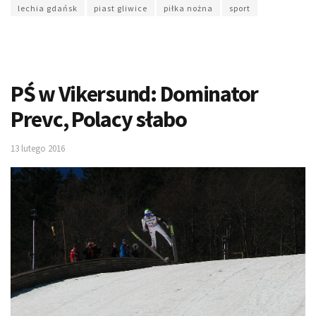
lechia gdańsk
piast gliwice
piłka nożna
sport
PŚ w Vikersund: Dominator
Prevc, Polacy słabo
13 lutego 2016