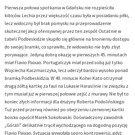
Pierwsza połowa spotkania w Gdańsku nie rozpieściła
kibiców. Lechia przez większość czasu była w posiadaniu piłki,
lecz widoczny był brak pomysłu na przeprowadzenie
skutecznej akcji ofensywnej przez ten zespół. Ostatnie w
tabeli Podbeskidzie skupiło się głównie na bronieniu dostępu
do swojej bramki, co sprawiło, że widowisko nie było zbyt
porywające. Jedyną dobrą okazję w pierwszych 45. minutach
miał Flavio Paixao. Portugalczyk miał przed sobą już tylko
Wojciecha Kaczmarczyka, lecz uderzył bardzo wysoko ponad
bramką Podbeskidzia. W 40. minucie Kohei Kato otrzymał
drugą żółtą kartkę za faul na Lukasie Haraslinie i w związku z
tym musiał już w pierwszej połowie zejść z murawy. Nie był to
koniec złych informacji dla drużyny Roberta Podolińskiego
Tuż przed przerwą również po obejrzeniu czerwonej kartki
boisko opuścił Marek Sokołowski. Doświadczony zawodnik
„Górali” delikatnie trącił wychodzącego na dogodną pozycję
Flavio Paixao. Sytuacja wywołała sporo kontrowersji, gdyż