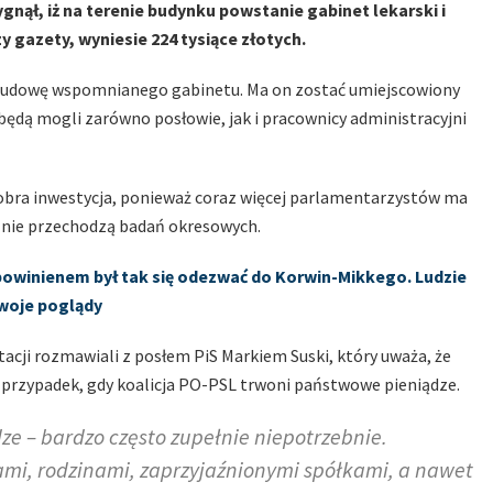
gnął, iż na terenie budynku powstanie gabinet lekarski i
 gazety, wyniesie 224 tysiące złotych.
a budowę wspomnianego gabinetu. Ma on zostać umiejscowiony
 będą mogli zarówno posłowie, jak i pracownicy administracyjni
dobra inwestycja, ponieważ coraz więcej parlamentarzystów ma
, nie przechodzą badań okresowych.
powinienem był tak się odezwać do Korwin-Mikkego. Ludzie
swoje poglądy
tacji rozmawiali z posłem PiS Markiem Suski, który uważa, że
y przypadek, gdy koalicja PO-PSL trwoni państwowe pieniądze.
 – bardzo często zupełnie niepotrzebnie.
ami, rodzinami, zaprzyjaźnionymi spółkami, a nawet