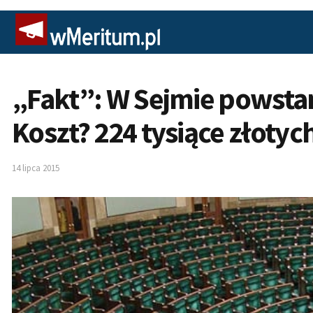
„Fakt”: W Sejmie powstan
Koszt? 224 tysiące złotyc
14 lipca 2015