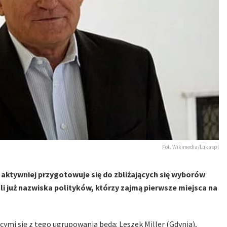
Fot. Wikimedia/Lukaspl
aktywniej przygotowuje się do zbliżających się wyborów
i już nazwiska polityków, którzy zajmą pierwsze miejsca na
ymi się z tego ugrupowania będą: Leszek Miller (Gdynia),