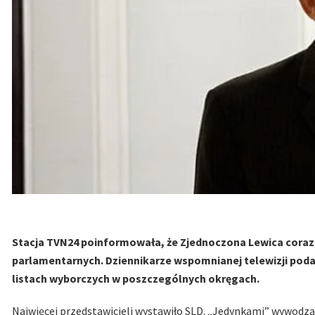
Stacja TVN24 poinformowała, że Zjednoczona Lewica coraz 
parlamentarnych. Dziennikarze wspomnianej telewizji podal
listach wyborczych w poszczególnych okręgach.
Najwięcej przedstawicieli wystawiło SLD. „Jedynkami” wywodząc