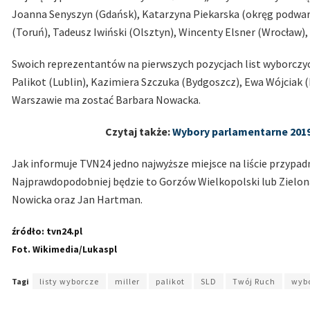
Joanna Senyszyn (Gdańsk), Katarzyna Piekarska (okręg podwars
(Toruń), Tadeusz Iwiński (Olsztyn), Wincenty Elsner (Wrocław)
Swoich reprezentantów na pierwszych pozycjach list wyborczyc
Palikot (Lublin), Kazimiera Szczuka (Bydgoszcz), Ewa Wójciak 
Warszawie ma zostać Barbara Nowacka.
Czytaj także:
Wybory parlamentarne 2019:
Jak informuje TVN24 jedno najwyższe miejsce na liście przypa
Najprawdopodobniej będzie to Gorzów Wielkopolski lub Zielona
Nowicka oraz Jan Hartman.
źródło: tvn24.pl
Fot. Wikimedia/Lukaspl
Tagi
listy wyborcze
miller
palikot
SLD
Twój Ruch
wyb