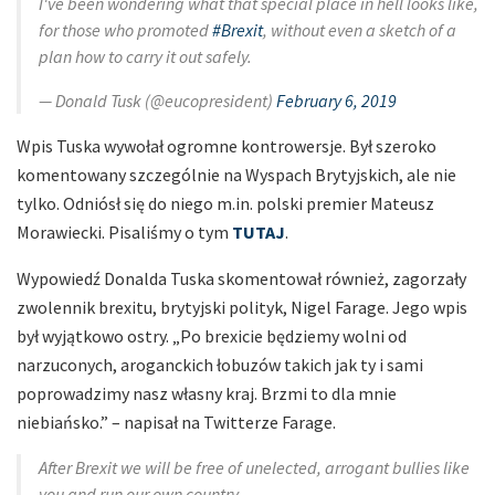
I've been wondering what that special place in hell looks like,
for those who promoted
#Brexit
, without even a sketch of a
plan how to carry it out safely.
— Donald Tusk (@eucopresident)
February 6, 2019
Wpis Tuska wywołał ogromne kontrowersje. Był szeroko
komentowany szczególnie na Wyspach Brytyjskich, ale nie
tylko. Odniósł się do niego m.in. polski premier Mateusz
Morawiecki. Pisaliśmy o tym
TUTAJ
.
Wypowiedź Donalda Tuska skomentował również, zagorzały
zwolennik brexitu, brytyjski polityk, Nigel Farage. Jego wpis
był wyjątkowo ostry. „Po brexicie będziemy wolni od
narzuconych, aroganckich łobuzów takich jak ty i sami
poprowadzimy nasz własny kraj. Brzmi to dla mnie
niebiańsko.” – napisał na Twitterze Farage.
After Brexit we will be free of unelected, arrogant bullies like
you and run our own country.