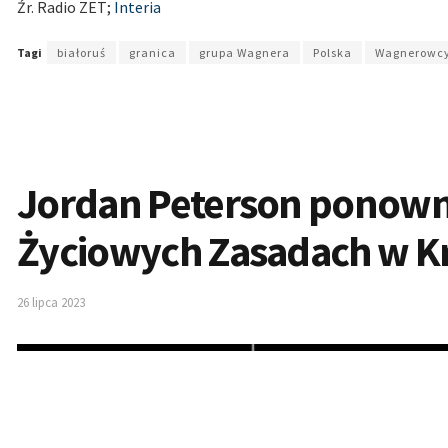
Źr. Radio ZET;
Interia
Tagi
białoruś
granica
grupa Wagnera
Polska
Wagnerowc
Jordan Peterson ponowni
Życiowych Zasadach w Kr
26 lipca 2023