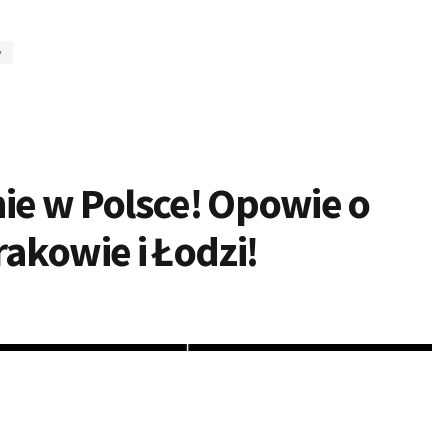
y
e w Polsce! Opowie o
akowie i Łodzi!