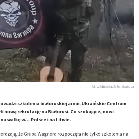
fot. wikimedia/2s3m akatsiya
rowadzi szkolenia białoruskiej armii. Ukraińskie Centrum
nową rekrutację na Białorusi. Co szokujące, nowi
 na walkę w… Polsce i na Litwie.
wierdzają, że Grupa Wagnera rozpoczęła nie tylko szkolenia na