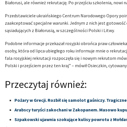
Białorusi, ale również rekrutację. Po przejściu szkolenia, nowi
Przedstawiciele ukraińskiego Centrum Narodowego Opory poinfo
zaakceptować specjalne warunki. Jednym z nich jest gotowość 
sąsiadujących z Białorusią, w szczególności Polski i Litwy.
Podobne informacje przekazał rosyjski obrońca praw człowie
osoby, która od lipca ubiegłego roku informuje mnie o rekruta
fala rosyjskiej rekrutacji rozpoczęła się i nowym rekrutom mówi
Polski i przejściem przez ten kraj” – mówił Osieczkin, cytowany
Przeczytaj również:
Pożary w Grecji. Rozbił się samolot gaśniczy. Tragiczn
Arabscy turyści zakochani w Zakopanem. Masowo kupu
Szpakowski ujawnia szokujące kulisy powrotu z Mołdawi