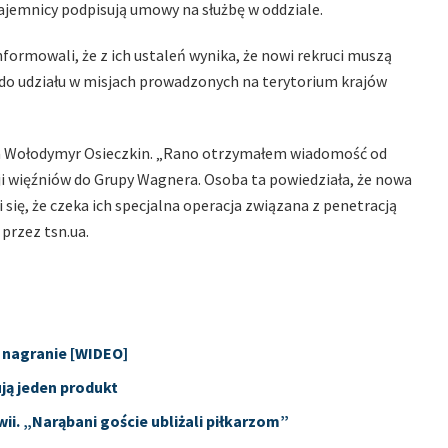
 najemnicy podpisują umowy na służbę w oddziale.
rmowali, że z ich ustaleń wynika, że nowi rekruci muszą
do udziału w misjach prowadzonych na terytorium krajów
ka Wołodymyr Osieczkin. „Rano otrzymałem wiadomość od
cji więźniów do Grupy Wagnera. Osoba ta powiedziała, że nowa
 się, że czeka ich specjalna operacja związana z penetracją
 przez tsn.ua.
e nagranie [WIDEO]
ją jeden produkt
i. „Narąbani goście ubliżali piłkarzom”