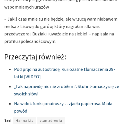
wspomnianych urazów.
– Jakiś czas mnie tu nie będzie, ale wrzucę wam niebawem
reelsa z Lisową do garów, który nagrałam dla was
przedwczoraj. Buziaki i uważajcie na siebie! – napisała na
profilu społecznościowym.
Przeczytaj również:
Pod prąd na autostradę. Kuriozalne tłumaczenia 29-
latki [WIDEO]
„Tak naprawdę nic nie zrobiłem”. Stuhr tłumaczy się ze
swoich słów!
Na widok funkcjonairuszy… zjadła papierosa. Miała
powód
Tagi
Hanna Lis
stan zdrowia