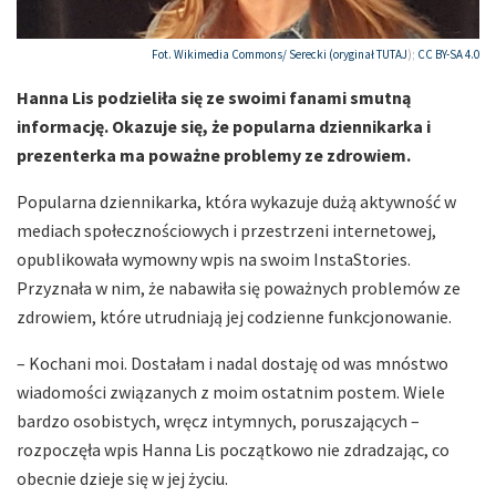
Fot. Wikimedia Commons/ Serecki (oryginał
TUTAJ
);
CC BY-SA 4.0
Hanna Lis podzieliła się ze swoimi fanami smutną
informację. Okazuje się, że popularna dziennikarka i
prezenterka ma poważne problemy ze zdrowiem.
Popularna dziennikarka, która wykazuje dużą aktywność w
mediach społecznościowych i przestrzeni internetowej,
opublikowała wymowny wpis na swoim InstaStories.
Przyznała w nim, że nabawiła się poważnych problemów ze
zdrowiem, które utrudniają jej codzienne funkcjonowanie.
– Kochani moi. Dostałam i nadal dostaję od was mnóstwo
wiadomości związanych z moim ostatnim postem. Wiele
bardzo osobistych, wręcz intymnych, poruszających –
rozpoczęła wpis Hanna Lis początkowo nie zdradzając, co
obecnie dzieje się w jej życiu.