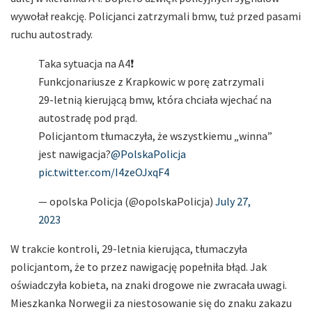
wywołał reakcję. Policjanci zatrzymali bmw, tuż przed pasami
ruchu autostrady.
Taka sytuacja na A4❗️
Funkcjonariusze z Krapkowic w porę zatrzymali
29-letnią kierującą bmw, która chciała wjechać na
autostradę pod prąd.
Policjantom tłumaczyła, że wszystkiemu „winna”
jest nawigacja?
@PolskaPolicja
pic.twitter.com/I4zeOJxqF4
— opolska Policja (@opolskaPolicja)
July 27,
2023
W trakcie kontroli, 29-letnia kierująca, tłumaczyła
policjantom, że to przez nawigację popełniła błąd. Jak
oświadczyła kobieta, na znaki drogowe nie zwracała uwagi.
Mieszkanka Norwegii za niestosowanie się do znaku zakazu