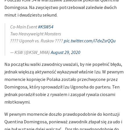
Domingosa. Na zwycięstwo potrzebował zaledwie dwóch
minut i dwudziestu sekund.
Co-Main Event
#KSW54
Two Heavyweight Monsters
???? Ugonoh vs. Ruskov ????
pic.twitter.com/i7dxZsrQQu
— KSW (@KSW_MMA)
August 29, 2020
Na początku walki zawodnicy uważali, by nie popełnić błędu,
jednak większą aktywność wykazywał właśnie Izu. W pewnym
momencie kopnięcie Polaka zostało przechwycone przez
Domingosa, który sprowadził Izu Ugonoha do parteru. Ten
jednak poradził sobie z rywalem i zasypał rywala ciosami
młotkowymi.
W pewnym momencie doszło prawdopodobnie do kontuzji
Quentina Domingosa, ponieważ zawodnik złapał się za udo i
nie był w stanie dalej walczyć. „Doszło prawdopodobnie do