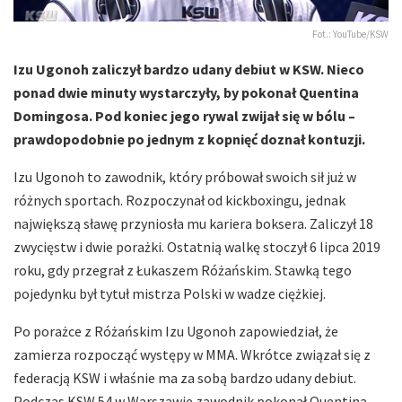
Fot.: YouTube/KSW
Izu Ugonoh zaliczył bardzo udany debiut w KSW. Nieco
ponad dwie minuty wystarczyły, by pokonał Quentina
Domingosa. Pod koniec jego rywal zwijał się w bólu –
prawdopodobnie po jednym z kopnięć doznał kontuzji.
Izu Ugonoh to zawodnik, który próbował swoich sił już w
różnych sportach. Rozpoczynał od kickboxingu, jednak
największą sławę przyniosła mu kariera boksera. Zaliczył 18
zwycięstw i dwie porażki. Ostatnią walkę stoczył 6 lipca 2019
roku, gdy przegrał z Łukaszem Różańskim. Stawką tego
pojedynku był tytuł mistrza Polski w wadze ciężkiej.
Po porażce z Różańskim Izu Ugonoh zapowiedział, że
zamierza rozpocząć występy w MMA. Wkrótce związał się z
federacją KSW i właśnie ma za sobą bardzo udany debiut.
Podczas KSW 54 w Warszawie zawodnik pokonał Quentina