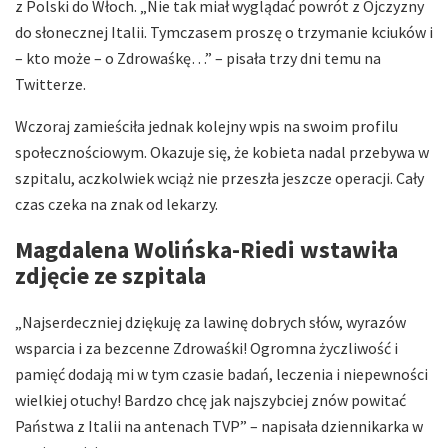
z Polski do Włoch. „Nie tak miał wyglądać powrót z Ojczyzny
do słonecznej Italii. Tymczasem proszę o trzymanie kciuków i
– kto może – o Zdrowaśkę…” – pisała trzy dni temu na
Twitterze.
Wczoraj zamieściła jednak kolejny wpis na swoim profilu
społecznościowym. Okazuje się, że kobieta nadal przebywa w
szpitalu, aczkolwiek wciąż nie przeszła jeszcze operacji. Cały
czas czeka na znak od lekarzy.
Magdalena Wolińska-Riedi wstawiła
zdjęcie ze szpitala
„Najserdeczniej dziękuję za lawinę dobrych słów, wyrazów
wsparcia i za bezcenne Zdrowaśki! Ogromna życzliwość i
pamięć dodają mi w tym czasie badań, leczenia i niepewności
wielkiej otuchy! Bardzo chcę jak najszybciej znów powitać
Państwa z Italii na antenach TVP” – napisała dziennikarka w