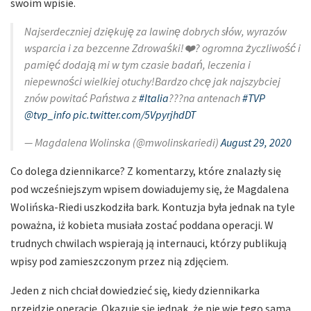
swoim wpisie.
Najserdeczniej dziękuję za lawinę dobrych słów, wyrazów
wsparcia i za bezcenne Zdrowaśki!❤️? ogromna życzliwość i
pamięć dodają mi w tym czasie badań, leczenia i
niepewności wielkiej otuchy!Bardzo chcę jak najszybciej
znów powitać Państwa z
#Italia
???na antenach
#TVP
@tvp_info
pic.twitter.com/5VpyrjhdDT
— Magdalena Wolinska (@mwolinskariedi)
August 29, 2020
Co dolega dziennikarce? Z komentarzy, które znalazły się
pod wcześniejszym wpisem dowiadujemy się, że Magdalena
Wolińska-Riedi uszkodziła bark. Kontuzja była jednak na tyle
poważna, iż kobieta musiała zostać poddana operacji. W
trudnych chwilach wspierają ją internauci, którzy publikują
wpisy pod zamieszczonym przez nią zdjęciem.
Jeden z nich chciał dowiedzieć się, kiedy dziennikarka
przejdzie operację. Okazuje się jednak, że nie wie tego sama